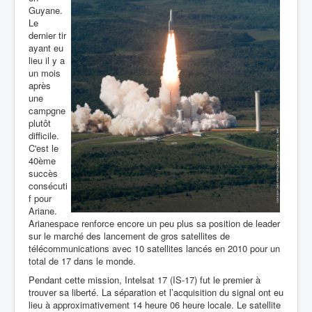
Guyane.
Le
dernier tir
ayant eu
lieu il y a
un mois
après
une
campgne
plutôt
difficile.
C'est le
40ème
succès
consécuti
f pour
Ariane.
Arianespace renforce encore un peu plus sa position de leader
sur le marché des lancement de gros satellites de
télécommunications avec 10 satellites lancés en 2010 pour un
total de 17 dans le monde.
Pendant cette mission, Intelsat 17 (IS-17) fut le premier à
trouver sa liberté. La séparation et l’acquisition du signal ont eu
lieu à approximativement 14 heure 06 heure locale. Le satellite