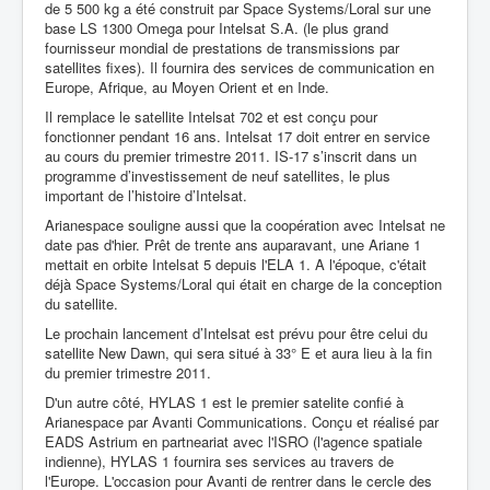
de 5 500 kg a été construit par Space Systems/Loral sur une
base LS 1300 Omega pour Intelsat S.A. (le plus grand
fournisseur mondial de prestations de transmissions par
satellites fixes). Il fournira des services de communication en
Europe, Afrique, au Moyen Orient et en Inde.
Il remplace le satellite Intelsat 702 et est conçu pour
fonctionner pendant 16 ans. Intelsat 17 doit entrer en service
au cours du premier trimestre 2011. IS-17 s’inscrit dans un
programme d’investissement de neuf satellites, le plus
important de l’histoire d’Intelsat.
Arianespace souligne aussi que la coopération avec Intelsat ne
date pas d'hier. Prêt de trente ans auparavant, une Ariane 1
mettait en orbite Intelsat 5 depuis l'ELA 1. A l'époque, c'était
déjà Space Systems/Loral qui était en charge de la conception
du satellite.
Le prochain lancement d’Intelsat est prévu pour être celui du
satellite New Dawn, qui sera situé à 33° E et aura lieu à la fin
du premier trimestre 2011.
D'un autre côté, HYLAS 1 est le premier satelite confié à
Arianespace par Avanti Communications. Conçu et réalisé par
EADS Astrium en partneariat avec l'ISRO (l'agence spatiale
indienne), HYLAS 1 fournira ses services au travers de
l'Europe. L'occasion pour Avanti de rentrer dans le cercle des