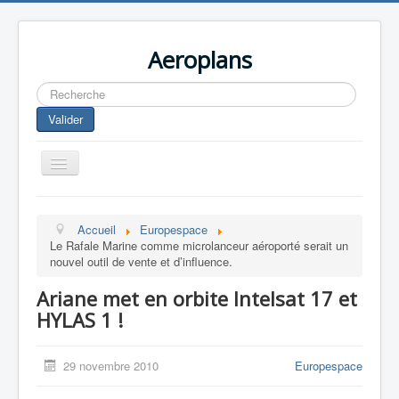
Aeroplans
Rechercher
Valider
Toggle
Navigation
Home
Accueil
Europespace
Aviation Commerciale
Le Rafale Marine comme microlanceur aéroporté serait un
nouvel outil de vente et d’influence.
Aviation d'Affaire
Ariane met en orbite Intelsat 17 et
Aviation Militaire
HYLAS 1 !
Europespace
Drones
29 novembre 2010
Europespace