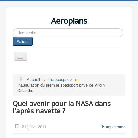
Aeroplans
Rechercher
Valider
Toggle
Navigation
Home
Accueil
Europespace
Aviation Commerciale
Inauguration du premier spatioport privé de Virgin
Galactic.
Aviation d'Affaire
Quel avenir pour la NASA dans
Aviation Militaire
l'après navette ?
Europespace
Drones
21 juillet 2011
Europespace