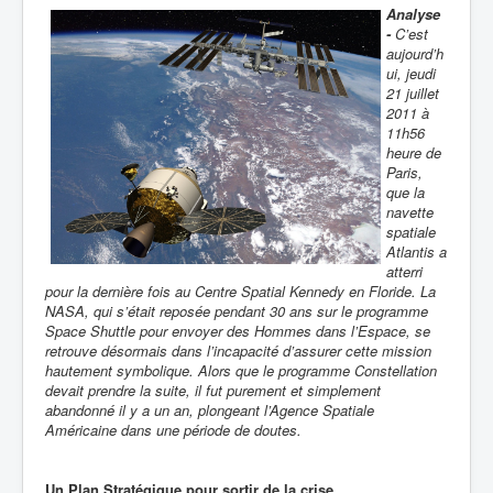
Analyse
-
C’est
aujourd’h
ui, jeudi
21 juillet
2011 à
11h56
heure de
Paris,
que la
navette
spatiale
Atlantis a
atterri
pour la dernière fois au Centre Spatial Kennedy en Floride. La
NASA, qui s’était reposée pendant 30 ans sur le programme
Space Shuttle pour envoyer des Hommes dans l’Espace, se
retrouve désormais dans l’incapacité d’assurer cette mission
hautement symbolique. Alors que le programme Constellation
devait prendre la suite, il fut purement et simplement
abandonné il y a un an, plongeant l’Agence Spatiale
Américaine dans une période de doutes.
Un Plan Stratégique pour sortir de la crise