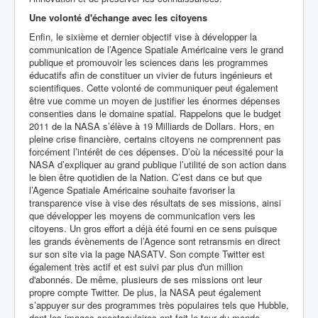
Une volonté d'échange avec les citoyens
Enfin, le sixième et dernier objectif vise à développer la
communication de l’Agence Spatiale Américaine vers le grand
publique et promouvoir les sciences dans les programmes
éducatifs afin de constituer un vivier de futurs ingénieurs et
scientifiques. Cette volonté de communiquer peut également
être vue comme un moyen de justifier les énormes dépenses
consenties dans le domaine spatial. Rappelons que le budget
2011 de la NASA s’élève à 19 Milliards de Dollars. Hors, en
pleine crise financière, certains citoyens ne comprennent pas
forcément l’intérêt de ces dépenses. D’où la nécessité pour la
NASA d’expliquer au grand publique l’utilité de son action dans
le bien être quotidien de la Nation. C’est dans ce but que
l’Agence Spatiale Américaine souhaite favoriser la
transparence vise à vise des résultats de ses missions, ainsi
que développer les moyens de communication vers les
citoyens. Un gros effort a déjà été fourni en ce sens puisque
les grands évènements de l’Agence sont retransmis en direct
sur son site via la page NASATV. Son compte Twitter est
également très actif et est suivi par plus d'un million
d'abonnés. De même, plusieurs de ses missions ont leur
propre compte Twitter. De plus, la NASA peut également
s’appuyer sur des programmes très populaires tels que Hubble,
dont les images spectaculaires ont fait le tour du monde.