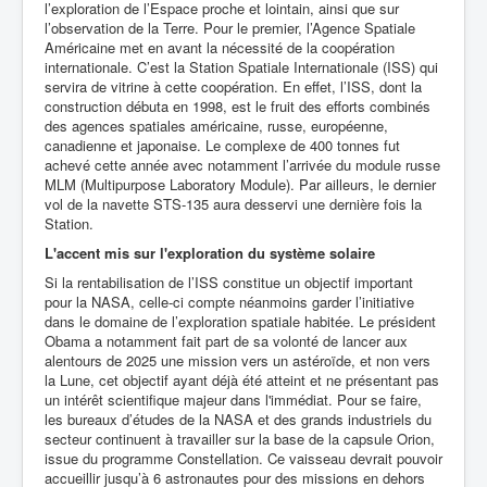
l’exploration de l’Espace proche et lointain, ainsi que sur
l’observation de la Terre. Pour le premier, l’Agence Spatiale
Américaine met en avant la nécessité de la coopération
internationale. C’est la Station Spatiale Internationale (ISS) qui
servira de vitrine à cette coopération. En effet, l’ISS, dont la
construction débuta en 1998, est le fruit des efforts combinés
des agences spatiales américaine, russe, européenne,
canadienne et japonaise. Le complexe de 400 tonnes fut
achevé cette année avec notamment l’arrivée du module russe
MLM (Multipurpose Laboratory Module). Par ailleurs, le dernier
vol de la navette STS-135 aura desservi une dernière fois la
Station.
L'accent mis sur l'exploration du système solaire
Si la rentabilisation de l’ISS constitue un objectif important
pour la NASA, celle-ci compte néanmoins garder l’initiative
dans le domaine de l’exploration spatiale habitée. Le président
Obama a notamment fait part de sa volonté de lancer aux
alentours de 2025 une mission vers un astéroïde, et non vers
la Lune, cet objectif ayant déjà été atteint et ne présentant pas
un intérêt scientifique majeur dans l'immédiat. Pour se faire,
les bureaux d’études de la NASA et des grands industriels du
secteur continuent à travailler sur la base de la capsule Orion,
issue du programme Constellation. Ce vaisseau devrait pouvoir
accueillir jusqu’à 6 astronautes pour des missions en dehors