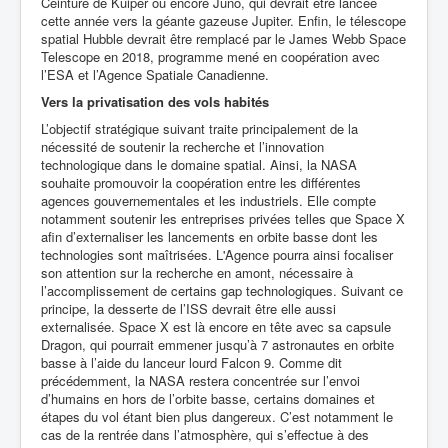
Ceinture de Kuiper ou encore Juno, qui devrait être lancée
cette année vers la géante gazeuse Jupiter. Enfin, le télescope
spatial Hubble devrait être remplacé par le James Webb Space
Telescope en 2018, programme mené en coopération avec
l’ESA et l’Agence Spatiale Canadienne.
Vers la privatisation des vols habités
L’objectif stratégique suivant traite principalement de la
nécessité de soutenir la recherche et l’innovation
technologique dans le domaine spatial. Ainsi, la NASA
souhaite promouvoir la coopération entre les différentes
agences gouvernementales et les industriels. Elle compte
notamment soutenir les entreprises privées telles que Space X
afin d’externaliser les lancements en orbite basse dont les
technologies sont maîtrisées. L'Agence pourra ainsi focaliser
son attention sur la recherche en amont, nécessaire à
l’accomplissement de certains gap technologiques. Suivant ce
principe, la desserte de l’ISS devrait être elle aussi
externalisée. Space X est là encore en tête avec sa capsule
Dragon, qui pourrait emmener jusqu’à 7 astronautes en orbite
basse à l’aide du lanceur lourd Falcon 9. Comme dit
précédemment, la NASA restera concentrée sur l’envoi
d’humains en hors de l’orbite basse, certains domaines et
étapes du vol étant bien plus dangereux. C’est notamment le
cas de la rentrée dans l’atmosphère, qui s’effectue à des