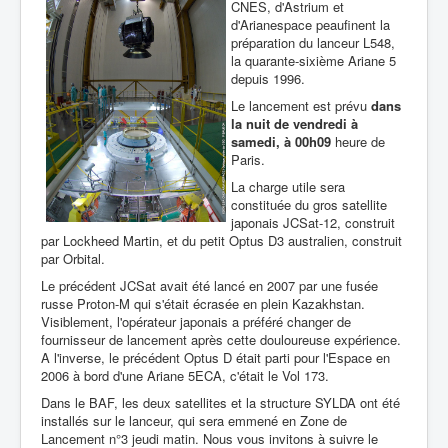
CNES, d'Astrium et
d'Arianespace peaufinent la
préparation du lanceur L548,
la quarante-sixième Ariane 5
depuis 1996.
Le lancement est prévu
dans
la nuit de vendredi à
samedi, à 00h09
heure de
Paris.
La charge utile sera
constituée du gros satellite
japonais JCSat-12, construit
par Lockheed Martin, et du petit Optus D3 australien, construit
par Orbital.
Le précédent JCSat avait été lancé en 2007 par une fusée
russe Proton-M qui s'était écrasée en plein Kazakhstan.
Visiblement, l'opérateur japonais a préféré changer de
fournisseur de lancement après cette douloureuse expérience.
A l'inverse, le précédent Optus D était parti pour l'Espace en
2006 à bord d'une Ariane 5ECA, c'était le Vol 173.
Dans le BAF, les deux satellites et la structure SYLDA ont été
installés sur le lanceur, qui sera emmené en Zone de
Lancement n°3 jeudi matin. Nous vous invitons à suivre le