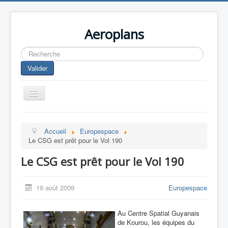
Aeroplans
Rechercher
Valider
Toggle
Navigation
Home
Accueil
Europespace
Aviation Commerciale
Le CSG est prêt pour le Vol 190
Aviation d'Affaire
Le CSG est prêt pour le Vol 190
Aviation Militaire
Europespace
19 août 2009
Europespace
Drones
Au Centre Spatial Guyanais
de Kourou, les équipes du