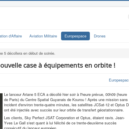
ation d'Affaire
Aviation Militaire
Europespace
Drones
ne 5 décollera en début de soirée.
nouvelle case à équipements en orbite !
Europespac
Le lanceur Ariane 5 ECA a décollé hier soir à l'heure prévue, 00h09 (heure
de Paris) du Centre Spatial Guyanais de Kourou ! Après une mission sans
incident d'environ trente-quatre minutes, les satellites JCSat-12 et Optus 
ont été injectés avec succès sur leur orbite de transfert géostationnaire.
Les clients, Sky Perfect JSAT Corporation et Optus, étaient ravis. Jean-
Yves Le Gall s'est quant à lui félicité de ce trente-deuxième succès
consécutif du lanceur européen.