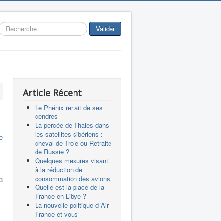
Rechercher
Valider
Article Récent
Le Phénix renait de ses
cendres
La percée de Thales dans
les satellites sibériens :
e
cheval de Troie ou Retraite
de Russie ?
Quelques mesures visant
à la réduction de
consommation des avions
D3
Quelle-est la place de la
France en Libye ?
La nouvelle politique d´Air
France et vous