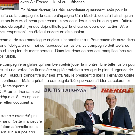
avec Air France – KLM ou Lufthansa.
En février dernier, les dés semblaient quasiment jetés pour la
naire de la compagnie, la caisse d’épargne Caja Madrid, déclarait ainsi qu’un
 seuls 60% d’Iberia passeraient alors dans les mains britanniques. L’affaire
écise du capital (rendue déjà difficile par la chute du cours de l’action BA à
 des responsabilités étaient encore en discussion.
’Iberia et de son homologue anglais s’assombrissait. Pour cause de crise dans
dans l’obligation en mai de repousser sa fusion. La compagnie doit alors se
tes et son plan de redressement. Dans les deux camps ces complications vont
de fusion.
 compagnie anglaise qui semble vouloir jouer la montre. Une telle fusion pou
s et une protection financière supplémentaire alors que le plan d’urgence de
ur. Toujours concentré sur ses affaires, le président d’Iberia Fernando Conte
 continuent. Mais a priori, la
compagnie ibérique voudrait bien accélérer les
, le transporteur
KLM ou Lufthansa n’est
déquate. Si les options
e, elles occupent à
semble avoir été pris
llemand. Cette manœuvre
 informationnelle de la
ent sur leur position