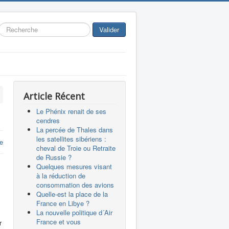
Rechercher
Valider
Article Récent
Le Phénix renait de ses
cendres
La percée de Thales dans
les satellites sibériens :
e
cheval de Troie ou Retraite
de Russie ?
Quelques mesures visant
à la réduction de
consommation des avions
Quelle-est la place de la
France en Libye ?
La nouvelle politique d´Air
France et vous
r