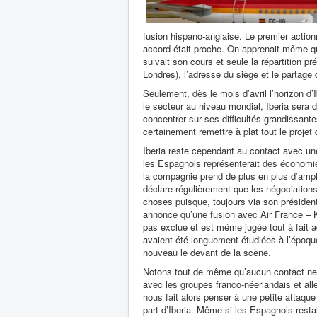
fusion hispano-anglaise. Le premier action
accord était proche. On apprenait même que
suivait son cours et seule la répartition pr
Londres), l’adresse du siège et le partage
Seulement, dès le mois d’avril l’horizon d
le secteur au niveau mondial, Iberia sera 
concentrer sur ses difficultés grandissan
certainement remettre à plat tout le projet 
Iberia reste cependant au contact avec une
les Espagnols représenterait des économie
la compagnie prend de plus en plus d’ample
déclare régulièrement que les négociations
choses puisque, toujours via son président
annonce qu’une fusion avec Air France – 
pas exclue et est même jugée tout à fait a
avaient été longuement étudiées à l’époqu
nouveau le devant de la scène.
Notons tout de même qu’aucun contact ne 
avec les groupes franco-néerlandais et a
nous fait alors penser à une petite attaque
part d’Iberia. Même si les Espagnols restai