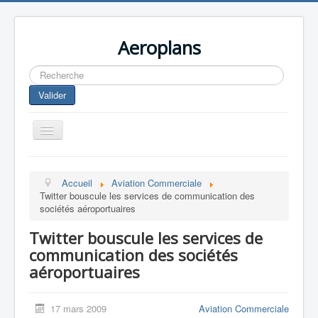
Aeroplans
Rechercher
Valider
Toggle
Navigation
Home
Accueil
Aviation Commerciale
Aviation Commerciale
Twitter bouscule les services de communication des
sociétés aéroportuaires
Aviation d'Affaire
Twitter bouscule les services de
Aviation Militaire
communication des sociétés
Europespace
aéroportuaires
Drones
17 mars 2009
Aviation Commerciale