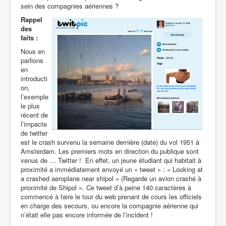
sein des compagnies aériennes ?
Rappel
des
faits :
Nous en
parlions
en
introducti
on,
l’exemple
le plus
récent de
l’impacte
de twitter
est le crash survenu la semaine dernière (date) du vol 1951 à
Amsterdam. Les premiers mots en direction du publique sont
venus de … Twitter ! En effet, un jeune étudiant qui habitait à
proximité a immédiatement envoyé un « tweet » : « Looking at
a crashed aeroplane near shipol » (Regarde un avion crashé à
proximité de Shipol ». Ce tweet d’à peine 140 caractères à
commencé à faire le tour du web prenant de cours les officiels
en charge des secours, ou encore la compagnie aérienne qui
n’était elle pas encore informée de l’incident !