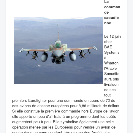
La
comman
de
saoudie
nne.
Le 12 juin
chez
BAE
Systems
à
Wharton,
l'Arabie
Saoudite
aura pris
livraison
de ses
tout
premiers Eurofighter pour une commande en cours de 72 de
ces avions de chasse européens pour 8,86 milliards de dollars.
Si elle constitue la première commande hors Europe de l'avion,
elle apporte un peu d'air frais à un programme dont les coûts
augmentent peu à peu. Elle symbolise également une belle
opération menée par les Européens pour vendre un avion de
guerre dans un pays pourtant très proche des Américains.