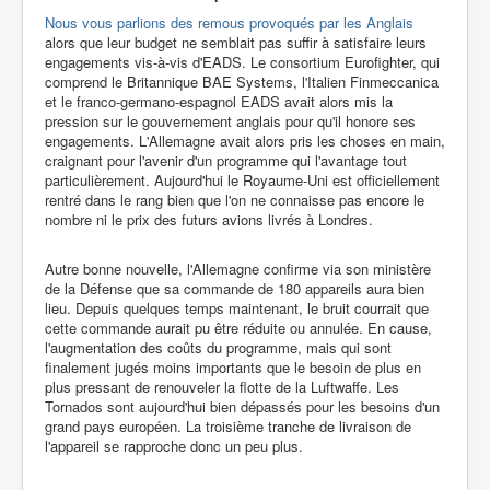
Nous vous parlions des remous provoqués par les Anglais
alors que leur budget ne semblait pas suffir à satisfaire leurs
engagements vis-à-vis d'EADS. Le consortium Eurofighter, qui
comprend le Britannique BAE Systems, l'Italien Finmeccanica
et le franco-germano-espagnol EADS avait alors mis la
pression sur le gouvernement anglais pour qu'il honore ses
engagements. L'Allemagne avait alors pris les choses en main,
craignant pour l'avenir d'un programme qui l'avantage tout
particulièrement. Aujourd'hui le Royaume-Uni est officiellement
rentré dans le rang bien que l'on ne connaisse pas encore le
nombre ni le prix des futurs avions livrés à Londres.
Autre bonne nouvelle, l'Allemagne confirme via son ministère
de la Défense que sa commande de 180 appareils aura bien
lieu. Depuis quelques temps maintenant, le bruit courrait que
cette commande aurait pu être réduite ou annulée. En cause,
l'augmentation des coûts du programme, mais qui sont
finalement jugés moins importants que le besoin de plus en
plus pressant de renouveler la flotte de la Luftwaffe. Les
Tornados sont aujourd'hui bien dépassés pour les besoins d'un
grand pays européen. La troisième tranche de livraison de
l'appareil se rapproche donc un peu plus.