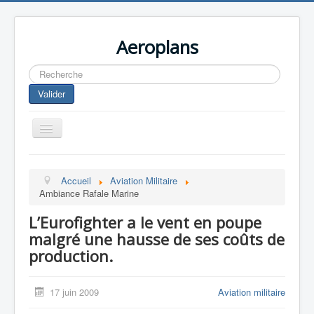
Aeroplans
Rechercher
Valider
Toggle
Navigation
Home
Accueil
Aviation Militaire
Aviation Commerciale
Ambiance Rafale Marine
Aviation d'Affaire
L’Eurofighter a le vent en poupe
Aviation Militaire
malgré une hausse de ses coûts de
production.
Europespace
Drones
17 juin 2009
Aviation militaire