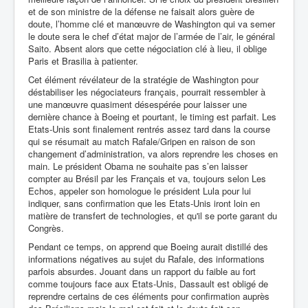
et de son ministre de la défense ne faisait alors guère de
doute, l’homme clé et manœuvre de Washington qui va semer
le doute sera le chef d’état major de l’armée de l’air, le général
Saito. Absent alors que cette négociation clé à lieu, il oblige
Paris et Brasilia à patienter.
Cet élément révélateur de la stratégie de Washington pour
déstabiliser les négociateurs français, pourrait ressembler à
une manœuvre quasiment désespérée pour laisser une
dernière chance à Boeing et pourtant, le timing est parfait. Les
Etats-Unis sont finalement rentrés assez tard dans la course
qui se résumait au match Rafale/Gripen en raison de son
changement d’administration, va alors reprendre les choses en
main. Le président Obama ne souhaite pas s’en laisser
compter au Brésil par les Français et va, toujours selon Les
Echos, appeler son homologue le président Lula pour lui
indiquer, sans confirmation que
les Etats-Unis iront loin en
matière de transfert de technologies, et qu'il se porte garant du
Congrès.
Pendant ce temps, on apprend que Boeing aurait distillé des
informations négatives au sujet du Rafale, des informations
parfois absurdes. Jouant dans un rapport du faible au fort
comme toujours face aux Etats-Unis, Dassault est obligé de
reprendre certains de ces éléments pour confirmation auprès