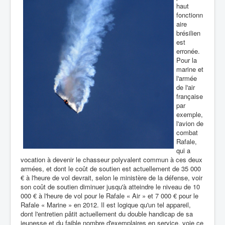
haut
fonctionn
aire
brésilien
est
erronée.
Pour la
marine et
l'armée
de l'air
française
par
exemple,
l'avion de
combat
Rafale,
qui a
vocation à devenir le chasseur polyvalent commun à ces deux
armées, et dont le coût de soutien est actuellement de 35 000
€ à l'heure de vol devrait, selon le ministère de la défense, voir
son coût de soutien diminuer jusqu'à atteindre le niveau de 10
000 € à l'heure de vol pour le Rafale « Air » et 7 000 € pour le
Rafale « Marine » en 2012. Il est logique qu'un tel appareil,
dont l'entretien pâtit actuellement du double handicap de sa
jeunesse et du faible nombre d'exemplaires en service, voie ce