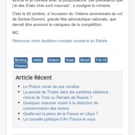
j’ai des Etats-Unis sont mauvais", a souligné le ministre.
C'est le 23 octobre, à l'occasion du 104ème anniversaire du vol
de Santos-Dumont, grande fête aéronautique nationale, que
devrait être annoncé le vainqueur de la compétition.
MC.
Retrouvez notre feuilleton complet consacré au Rafale.
Boeing
rafale
Gripen
Saab
Bresil
F/A-18
Obama
Article Récent
Le Phénix renait de ses cendres
La percée de Thales dans les satellites sibériens :
cheval de Troie ou Retraite de Russie ?
Quelques mesures visant à la réduction de
consommation des avions
Quelle-est la place de la France en Libye ?
La nouvelle politique d´Air France et vous