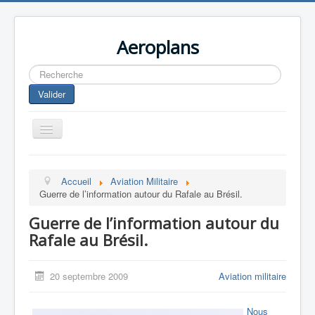
Aeroplans
Rechercher
Valider
Toggle
Navigation
Home
Accueil
Aviation Militaire
Aviation Commerciale
Guerre de l’information autour du Rafale au Brésil.
Aviation d'Affaire
Guerre de l’information autour du
Aviation Militaire
Rafale au Brésil.
Europespace
20 septembre 2009
Aviation militaire
Drones
Nous