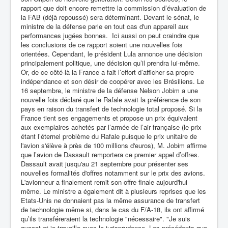
rapport que doit encore remettre la commission d’évaluation de
la FAB (déjà repoussé) sera déterminant. Devant le sénat, le
ministre de la défense parle en tout cas d'un appareil aux
performances jugées bonnes. Ici aussi on peut craindre que
les conclusions de ce rapport soient une nouvelles fois
orientées. Cependant, le président Lula annonce une décision
principalement politique, une décision qu’il prendra lui-même.
Or, de ce côté-là la France a fait l’effort d’afficher sa propre
indépendance et son désir de coopérer avec les Brésiliens. Le
16 septembre, le ministre de la défense Nelson Jobim a une
nouvelle fois déclaré que le Rafale avait la préférence de son
pays en raison du transfert de technologie total proposé. Si la
France tient ses engagements et propose un prix équivalent
aux exemplaires achetés par l’armée de l’air française (le prix
étant l’éternel problème du Rafale puisque le prix unitaire de
l'avion s'élève à près de 100 millions d'euros), M. Jobim affirme
que l’avion de Dassault remportera ce premier appel d’offres.
Dassault avait jusqu'au 21 septembre pour présenter ses
nouvelles formalités d'offres notamment sur le prix des avions.
L'avionneur a finalement remit son offre finale aujourd'hui
même. Le ministre a également dit à plusieurs reprises que les
Etats-Unis ne donnaient pas la même assurance de transfert
de technologie même si, dans le cas du F/A-18, ils ont affirmé
qu’ils transféreraient la technologie "nécessaire". "Je suis
avocat et je travaille avec la jurisprudence. Les précédents que