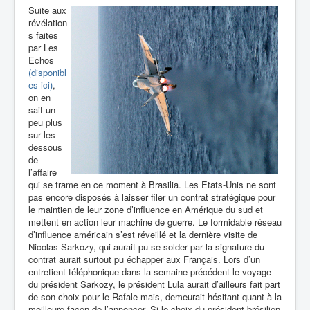
Suite aux
révélation
s faites
par Les
Echos
(disponibl
es ici)
,
on en
sait un
peu plus
sur les
dessous
de
l’affaire
qui se trame en ce moment à Brasilia. Les Etats-Unis ne sont
pas encore disposés à laisser filer un contrat stratégique pour
le maintien de leur zone d’influence en Amérique du sud et
mettent en action leur machine de guerre. Le formidable réseau
d’influence américain s’est réveillé et la dernière visite de
Nicolas Sarkozy, qui aurait pu se solder par la signature du
contrat aurait surtout pu échapper aux Français. Lors d’un
entretient téléphonique dans la semaine précédent le voyage
du président Sarkozy, le président Lula aurait d’ailleurs fait part
de son choix pour le Rafale mais, demeurait hésitant quant à la
meilleure façon de l’annoncer. Si le choix du président brésilien