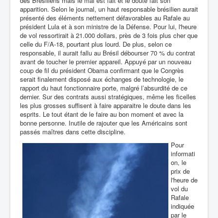
des Brésiliens mais le mal est fait et le doute fait son
apparition. Selon le journal, un haut responsable brésilien aurait
présenté des éléments nettement défavorables au Rafale au
président Lula et à son ministre de la Défense. Pour lui, l'heure
de vol ressortirait à 21.000 dollars, près de 3 fois plus cher que
celle du F/A-18, pourtant plus lourd. De plus, selon ce
responsable, il aurait fallu au Brésil débourser 70 % du contrat
avant de toucher le premier appareil. Appuyé par un nouveau
coup de fil du président Obama confirmant que le Congrès
serait finalement disposé aux échanges de technologie, le
rapport du haut fonctionnaire porte, malgré l’absurdité de ce
dernier. Sur des contrats aussi stratégiques, même les ficelles
les plus grosses suffisent à faire apparaitre le doute dans les
esprits. Le tout étant de le faire au bon moment et avec la
bonne personne. Inutile de rajouter que les Américains sont
passés maîtres dans cette discipline.
Pour
informati
on, le
prix de
l'heure de
vol du
Rafale
indiquée
par le