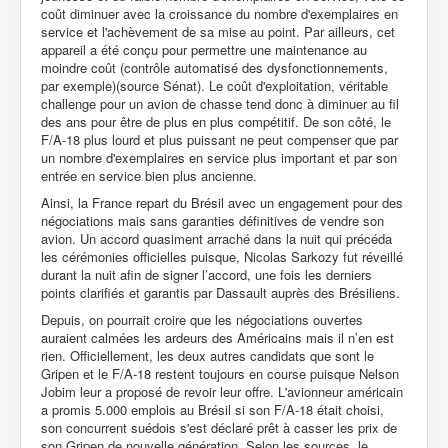
coût diminuer avec la croissance du nombre d'exemplaires en
service et l'achèvement de sa mise au point. Par ailleurs, cet
appareil a été conçu pour permettre une maintenance au
moindre coût (contrôle automatisé des dysfonctionnements,
par exemple)(source Sénat). Le coût d'exploitation, véritable
challenge pour un avion de chasse tend donc à diminuer au fil
des ans pour être de plus en plus compétitif. De son côté, le
F/A-18 plus lourd et plus puissant ne peut compenser que par
un nombre d'exemplaires en service plus important et par son
entrée en service bien plus ancienne.
Ainsi, la France repart du Brésil avec un engagement pour des
négociations mais sans garanties définitives de vendre son
avion. Un accord quasiment arraché dans la nuit qui précéda
les cérémonies officielles puisque, Nicolas Sarkozy fut réveillé
durant la nuit afin de signer l’accord, une fois les derniers
points clarifiés et garantis par Dassault auprès des Brésiliens.
Depuis, on pourrait croire que les négociations ouvertes
auraient calmées les ardeurs des Américains mais il n’en est
rien. Officiellement, les deux autres candidats que sont le
Gripen et le F/A-18 restent toujours en course puisque Nelson
Jobim leur a proposé de revoir leur offre. L'avionneur américain
a promis 5.000 emplois au Brésil si son F/A-18 était choisi,
son concurrent suédois s'est déclaré prêt à casser les prix de
son Gripen de nouvelle génération. Selon les sources, le