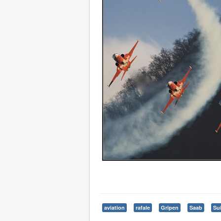
aviation
rafale
Gripen
Saab
Su