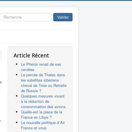
Rechercher
Valider
Article Récent
Le Phénix renait de ses
cendres
La percée de Thales dans
les satellites sibériens :
re
cheval de Troie ou Retraite
de Russie ?
Quelques mesures visant
à la réduction de
consommation des avions
s
Quelle-est la place de la
France en Libye ?
e
La nouvelle politique d´Air
France et vous