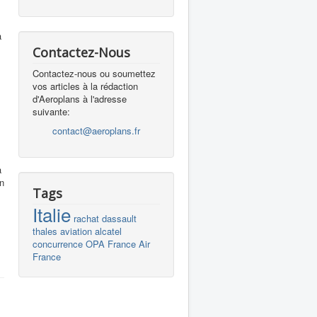
l
a
Contactez-Nous
Contactez-nous ou soumettez
vos articles à la rédaction
d'Aeroplans à l'adresse
suivante:
contact@aeroplans.fr
à
En
Tags
Italie
rachat
dassault
thales
aviation
alcatel
concurrence
OPA
France
Air
France