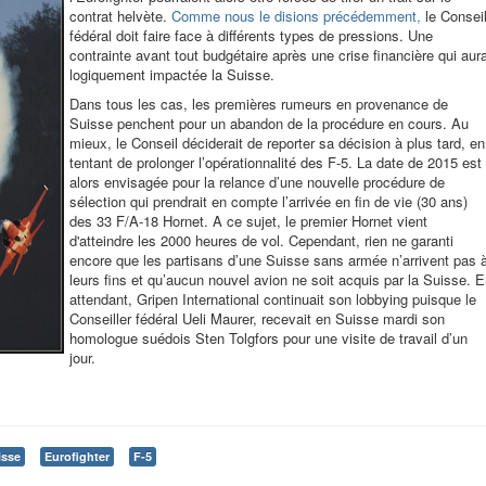
contrat helvète.
Comme nous le disions précédemment,
le Consei
fédéral doit faire face à différents types de pressions. Une
contrainte avant tout budgétaire après une crise financière qui aur
logiquement impactée la Suisse.
Dans tous les cas, les premières rumeurs en provenance de
Suisse penchent pour un abandon de la procédure en cours. Au
mieux, le Conseil déciderait de reporter sa décision à plus tard, en
tentant de prolonger l’opérationnalité des F-5. La date de 2015 est
alors envisagée pour la relance d’une nouvelle procédure de
sélection qui prendrait en compte l’arrivée en fin de vie (30 ans)
des 33 F/A-18 Hornet. A ce sujet, le premier Hornet vient
d'atteindre les 2000 heures de vol. Cependant, rien ne garanti
encore que les partisans d’une Suisse sans armée n’arrivent pas 
leurs fins et qu’aucun nouvel avion ne soit acquis par la Suisse. 
attendant, Gripen International continuait son lobbying puisque le
Conseiller fédéral Ueli Maurer, recevait en Suisse mardi son
homologue suédois Sten Tolgfors pour une visite de travail d’un
jour.
isse
Eurofighter
F-5