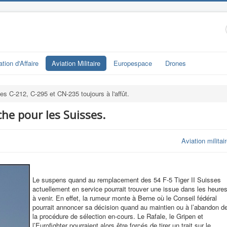
ation d'Affaire
Aviation Militaire
Europespace
Drones
es C-212, C-295 et CN-235 toujours à l'affût.
he pour les Suisses.
Aviation militai
Le suspens quand au remplacement des 54 F-5 Tiger II Suisses
actuellement en service pourrait trouver une issue dans les heure
à venir. En effet, la rumeur monte à Berne où le Conseil fédéral
pourrait annoncer sa décision quand au maintien ou à l’abandon d
la procédure de sélection en-cours. Le Rafale, le Gripen et
l’Eurofighter pourraient alors être forcés de tirer un trait sur le