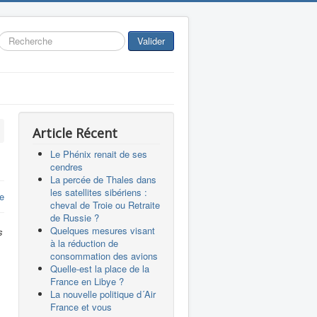
Rechercher
Valider
Article Récent
Le Phénix renait de ses
cendres
La percée de Thales dans
les satellites sibériens :
re
cheval de Troie ou Retraite
de Russie ?
Quelques mesures visant
s
à la réduction de
consommation des avions
Quelle-est la place de la
France en Libye ?
La nouvelle politique d´Air
France et vous