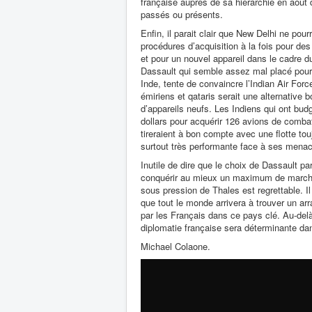
française auprès de sa hiérarchie en août d
passés ou présents.
Enfin, il parait clair que New Delhi ne pou
procédures d’acquisition à la fois pour de
et pour un nouvel appareil dans le cadre
Dassault qui semble assez mal placé pour
Inde, tente de convaincre l’Indian Air For
émiriens et qataris serait une alternative 
d’appareils neufs. Les Indiens qui ont budg
dollars pour acquérir 126 avions de comb
tireraient à bon compte avec une flotte to
surtout très performante face à ses mena
Inutile de dire que le choix de Dassault par
conquérir au mieux un maximum de march
sous pression de Thales est regrettable. Il
que tout le monde arrivera à trouver un arr
par les Français dans ce pays clé. Au-delà 
diplomatie française sera déterminante dan
Michael Colaone.