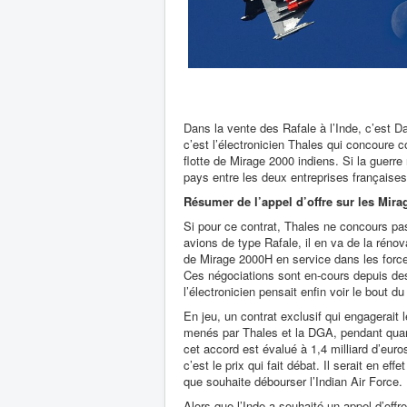
Dans la vente des Rafale à l’Inde, c’est Da
c’est l’électronicien Thales qui concoure c
flotte de Mirage 2000 indiens. Si la guerre
pays entre les deux entreprises française
Résumer de l’appel d’offre sur les Mira
Si pour ce contrat, Thales ne concours pa
avions de type Rafale, il en va de la rénov
de Mirage 2000H en service dans les force
Ces négociations sont en-cours depuis de
l’électronicien pensait enfin voir le bout du
En jeu, un contrat exclusif qui engagerait l
menés par Thales et la DGA, pendant qua
cet accord est évalué à 1,4 milliard d’euro
c’est le prix qui fait débat. Il serait en ef
que souhaite débourser l’Indian Air Force.
Alors que l’Inde a souhaité un appel d’offr