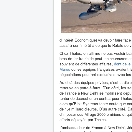
d’Intérêt Economique) va devoir faire face
aussi à son intérêt à ce que le Rafale se 
Chez Thales, on affirme ne pas vouloir bai
bras de fer fratricide peut malheureusemen
souvient de différentes affaires,
dont celle
Maroc
où les équipes françaises avaient f
négociations pourtant exclusives avec les 
Au-delà des équipes privées, c’est la dipl
retrouve en porte-à-faux. D’un côté, les s
de France à New Delhi se mobilisent depu
tenter de décrocher un contrat pour Thales.
alors qu’Elbit Systems tente coute que cou
de 1,4 milliard d’euros. D’un autre côté, D
d’imposer ces Mirage 2000 émiriens et qat
efforts déployés par Thales.
L’ambassadeur de France à New Delhi, Jérô