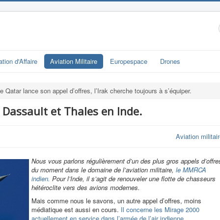
ation d'Affaire
Aviation Militaire
Europespace
Drones
e Qatar lance son appel d’offres, l’Irak cherche toujours à s’équiper.
e Dassault et Thales en Inde.
Aviation militai
Nous vous parlons régulièrement d’un des plus gros appels d’offre
du moment dans le domaine de l’aviation militaire,
le MMRCA
indien.
Pour l’Inde, il s’agit de renouveler une flotte de chasseurs
hétéroclite vers des avions modernes.
Mais comme nous le savons, un autre appel d’offres, moins
médiatique est aussi en cours.
Il concerne les Mirage 2000
actuellement en service dans l’armée de l’air indienne.