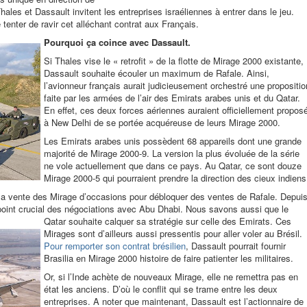
hales et Dassault invitent les entreprises israéliennes à entrer dans le jeu.
tenter de ravir cet alléchant contrat aux Français.
Pourquoi ça coince avec Dassault.
Si Thales vise le « retrofit » de la flotte de Mirage 2000 existante,
Dassault souhaite écouler un maximum de Rafale. Ainsi,
l’avionneur français aurait judicieusement orchestré une propositio
faite par les armées de l’air des Emirats arabes unis et du Qatar.
En effet, ces deux forces aériennes auraient officiellement propos
à New Delhi de se portée acquéreuse de leurs Mirage 2000.
Les Emirats arabes unis possèdent 68 appareils dont une grande
majorité de Mirage 2000-9. La version la plus évoluée de la série
ne vole actuellement que dans ce pays. Au Qatar, ce sont douze
Mirage 2000-5 qui pourraient prendre la direction des cieux indiens
a vente des Mirage d’occasions pour débloquer des ventes de Rafale. Depui
oint crucial des négociations avec Abu Dhabi. Nous
savons aussi que le
Qatar souhaite calquer sa stratégie sur celle des Emirats. Ces
Mirages sont d’ailleurs aussi pressentis pour aller voler au Brésil.
Pour remporter son contrat brésilien
, Dassault pourrait fournir
Brasilia en Mirage 2000 histoire de faire patienter les militaires.
Or, si l’Inde achète de nouveaux Mirage, elle ne remettra pas en
état les anciens. D’où le conflit qui se trame entre les deux
entreprises. A noter que maintenant, Dassault est l’actionnaire de