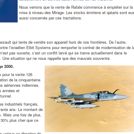
Nous verrons que la vente de Rafale commence à empiéter sur la
mise à niveau des Mirage. Les stocks émiriens et qataris sont eu
aussi concernés par ces tractations.
ssault qui tente de vendre son appareil hors de nos frontières. De l’autre,
ontre l’israélien Elbit Systems pour remporter le contrat de modernisation de l
 n’est pas ouverte, c’est un conflit larvé qui se trame actuellement dans le
s. Une situation qui ne nous rappelle que des mauvais souvenirs.
ge 2000.
s pour la vente 126
ation de la cinquantaine
s aériennes indiennes.
s années et
 tunnel.
es industriels français,
rante ans. Le montant de
s. Mais une fois de plus,
fet 30% plus cher que ce
es unique en direction de