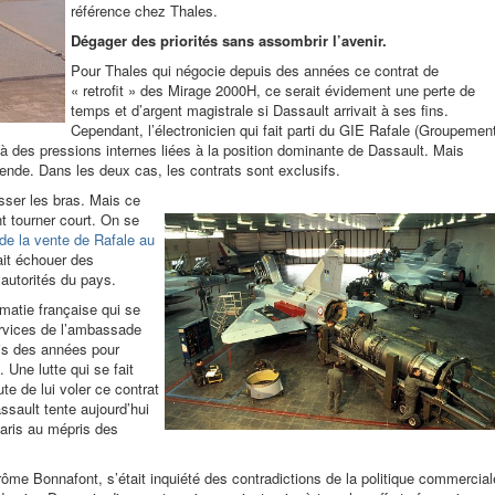
référence chez Thales.
Dégager des priorités sans assombrir l’avenir.
Pour Thales qui négocie depuis des années ce contrat de
« retrofit » des Mirage 2000H, ce serait évidement une perte de
temps et d’argent magistrale si Dassault arrivait à ses fins.
Cependant, l’électronicien qui fait parti du GIE Rafale (Groupemen
 à des pressions internes liées à la position dominante de Dassault. Mais
vende. Dans les deux cas, les contrats sont exclusifs.
sser les bras. Mais ce
t tourner court. On se
 de la vente de Rafale au
ait échouer des
autorités du pays.
omatie française qui se
ervices de l’ambassade
is des années pour
 Une lutte qui se fait
te de lui voler ce contrat
assault tente aujourd’hui
aris au mépris des
me Bonnafont, s’était inquiété des contradictions de la politique commercial