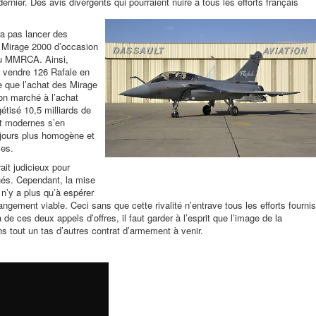
ernier. Des avis divergents qui pourraient nuire à tous les efforts français
rra pas lancer des
s Mirage 2000 d’occasion
 du MMRCA. Ainsi,
 vendre 126 Rafale en
ce que l’achat des Mirage
bon marché à l’achat
étisé 10,5 milliards de
at modernes s’en
ujours plus homogène et
ces.
ait judicieux pour
és. Cependant, la mise
 n’y a plus qu’à espérer
angement viable. Ceci sans que cette rivalité n’entrave tous les efforts fournis
de ces deux appels d’offres, il faut garder à l’esprit que l’image de la
s tout un tas d’autres contrat d’armement à venir.