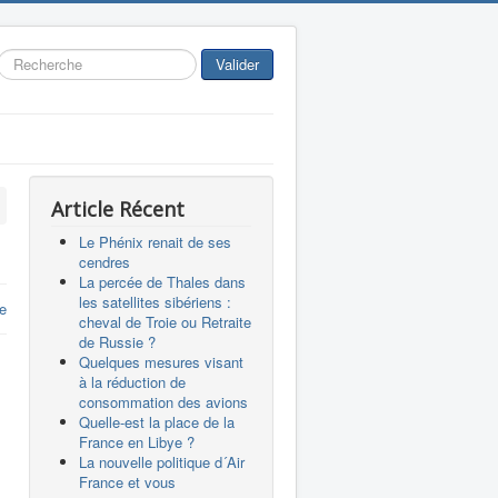
Rechercher
Valider
Article Récent
Le Phénix renait de ses
cendres
La percée de Thales dans
les satellites sibériens :
re
cheval de Troie ou Retraite
de Russie ?
Quelques mesures visant
à la réduction de
consommation des avions
Quelle-est la place de la
France en Libye ?
La nouvelle politique d´Air
France et vous