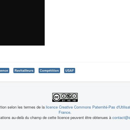
luence
Ravitailleurs
Compétition
USAF
ition selon les termes de la
licence Creative Commons Paternité-Pas d'Utilisa
France
.
sations au-delà du champ de cette licence peuvent être obtenues à
contact@a