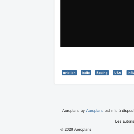
aviation
Italie
Boeing
USA
inf
Aeroplans by
Aeroplans
est mis à dispos
Les autori
© 2026 Aeroplans