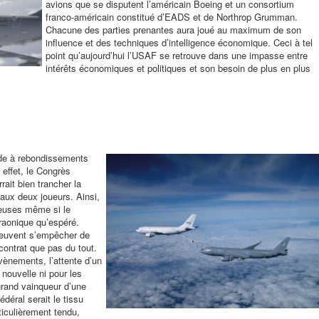
avions que se disputent l’américain Boeing et un consortium
franco-américain constitué d’EADS et de Northrop Grumman.
Chacune des parties prenantes aura joué au maximum de son
influence et des techniques d’intelligence économique. Ceci à tel
point qu’aujourd’hui l’USAF se retrouve dans une impasse entre
intérêts économiques et politiques et son besoin de plus en plus
ode à rebondissements
n effet, le Congrès
ait bien trancher la
 aux deux joueurs. Ainsi,
ieuses même si le
raonique qu’espéré.
euvent s’empêcher de
 contrat que pas du tout.
vènements, l’attente d’un
 nouvelle ni pour les
 grand vainqueur d’une
déral serait le tissu
ticulièrement tendu,