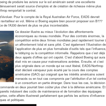
ing de produire les avions sur le sol américain serait une excellente
l dénouement serait source d’emplois et de création de richesse même plus
hrop remportait le contrat.
’évoluer. Pour le compte de la Royal Australian Air Force, EADS devrait
r le ravitailleur en vol. Même si Boeing espère bien pouvoir proposer son B777
ance de l’A330 devient de plus ne plus incontestable.
Ce dossier illustre au mieux l’évolution des affrontements
économiques au niveau mondiale. Pour des contrats énormes, la
compétition entre deux firmes mondiales peut rapidement tourner 
un affrontement total et sans pitié. C’est également l’illustration de
l’application de plus en plus formalisée d’outils tels que l’influence
le lobbying ou la compétition informelle. Rappelons que c’est déjà
deux appels d’offres qui ont capoté. C’est d’abord Boeing qui aura
était mis en cause pour malversations avérées. Ensuite, et c’est
plus originale dans un monde qui se veut libéral, EADS/Northrop
était déclaré vainqueur puis écarté par la cours des comptes
américaine (GAO) qui craignait que les intérêts américains soient
menacés ou en tout cas compromis par l’attribution d’un tel contra
à un consortium en partie étranger. Dans tous les cas, la décision
 commande en deux pourrait bien coûter plus cher à la défense américaine. Et
ppareils induisent des coûts de maintenance et de formation des équipages
prise, cette affaire illustrerait parfaitement que parfois les actions d’influence
ues et politiques.