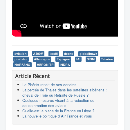
aviation
A400M
Israël
drone
globalhawk
predator
Allemagne
Espagne
IAI
SIDM
Talarion
HARFANG
HERON TP
INDRA
Article Récent
Le Phénix renait de ses cendres
La percée de Thales dans les satellites sibériens :
cheval de Troie ou Retraite de Russie ?
Quelques mesures visant à la réduction de
consommation des avions
Quelle-est la place de la France en Libye ?
La nouvelle politique d´Air France et vous