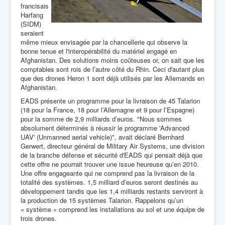
francisais
Harfang
(SIDM)
seraient
même mieux envisagée par la chancellerie qui observe la
bonne tenue et l'interopérabilité du matériel engagé en
Afghanistan. Des solutions moins coûteuses or, on sait que les
comptables sont rois de l’autre côté du Rhin. Ceci d'autant plus
que des drones Heron 1 sont déjà utilisés par les Allemands en
Afghanistan.
EADS présente un programme pour la livraison de 45 Talarion
(18 pour la France, 18 pour l’Allemagne et 9 pour l’Espagne)
pour la somme de 2,9 milliards d’euros.
"Nous sommes
absolument déterminés à réussir le programme 'Advanced
UAV' (Unmanned aerial vehicle)", avait déclaré Bernhard
Gerwert, directeur général de Military Air Systems, une division
de la branche défense et sécurité d'EADS qui pensait déjà que
cette offre ne pourrait trouver une issue heureuse qu’en 2010.
Une offre engageante qui ne comprend pas la livraison de la
totalité des systèmes. 1,5 milliard d’euros seront destinés au
développement tandis que les 1,4 milliards restants serviront à
la production de 15 systèmes Talarion. Rappelons qu’un
« système » comprend les installations au sol et une équipe de
trois drones.