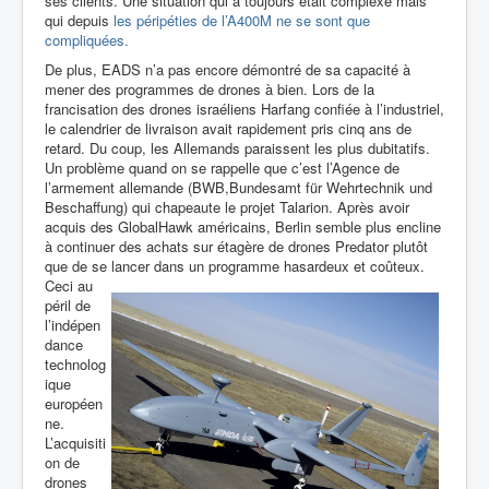
ses clients. Une situation qui a toujours était complexe mais
qui depuis
les péripéties de l’A400M ne se sont que
compliquées.
De plus, EADS n’a pas encore démontré de sa capacité à
mener des programmes de drones à bien. Lors de la
francisation des drones israéliens Harfang confiée à l’industriel,
le calendrier de livraison avait rapidement pris cinq ans de
retard. Du coup, les Allemands paraissent les plus dubitatifs.
Un problème quand on se rappelle que c’est
l’Agence de
l’armement allemande (BWB,Bundesamt für Wehrtechnik
und
Beschaffung)
qui chapeaute le projet Talarion. Après avoir
acquis des GlobalHawk américains, Berlin semble plus encline
à continuer des achats sur étagère de drones Predator plutôt
que de se
lancer dans un programme hasardeux et coûteux.
Ceci au
péril de
l’indépen
dance
technolog
ique
européen
ne.
L’acquisiti
on de
drones