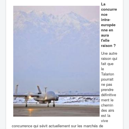
La
concurre
nce
intra-
europée
nne en
aura
t'elle
raison ?
Une autre
raison qui
fait que
le
Talarion
pourrait
ne pas
prendre
définitive
ment le
chemin
des airs
est la
vive
concurrence qui sévit actuellement sur les marchés de