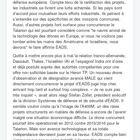
défense européens. Compte tenu de la raréfaction des projets,
les industriels se livrent une lutte acharnée. Si les pays sont
d’accord pour mutualiser leurs efforts industriels, ils peinent à
s’entendre sur des spécificités et des missions communes.
Aussi, d’autres projets font surface pour concurrencer le
Talarion qui est pourtant considéré comme
"le navire amiral de
la technologie des drones en Europe, si nous ne voulons pas
tomber entre les mains des Américains et Israéliens, nous
devons" le faire affirme EADS.
Quitte à mettre encore plus à mal la relation franco-allemande,
Dassault, Thales, l’Israélien IAI et l’espagnol Indra ont d’ores
et déjà postulé auprès des autorités compétentes pour une
offre non sollicitée basée sur le Heron TP. Un nouveau drone
d’observation et de désignation avancé MALE qui vient
directement concurrencer le projet d’EADS jugé trop cher,
arrivant trop tard et surtout trop complexe.
« Je ne suis pas
très inquiet
»,
avait alors réagi Stefan Zoller, président exécutif
de la division Systèmes de défense et de sécurité d'EADS. Il
semble vouloir croire qu’à l’image de l’A400M, un des rares
projets structurants en matière de défense a encore de l’avenir
malgré une situation économique difficile. Le drone concurrent
pourrait être opérationnel en 2012 contre 2015/2016 pour le
Talarion. Mais son avance technologique et sa totale
indépendance devraient jouer en sa faveur. EADS compte bien
s’appuyer sur son succès (relatif) à fournir des drones