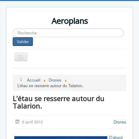
Aeroplans
Rechercher
Valider
Toggle
Navigation
Home
Accueil
Drones
Aviation Commerciale
L’étau se resserre autour du Talarion.
Aviation d'Affaire
L’étau se resserre autour du
Aviation Militaire
Talarion.
Europespace
6 avril 2010
Drones
Drones
D’abord