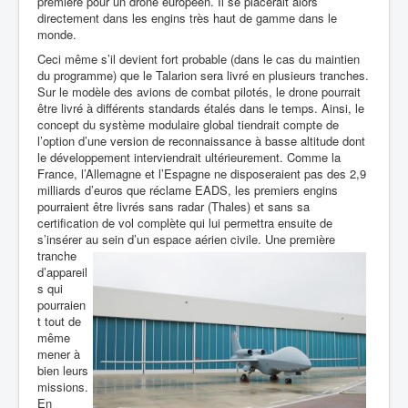
première pour un drone européen. Il se placerait alors
directement dans les engins très haut de gamme dans le
monde.
Ceci même s’il devient fort probable (dans le cas du maintien
du
programme) que le
Talarion sera livré en plusieurs tranches.
Sur le modèle des avions de combat pilotés, le drone pourrait
être livré à différents standards étalés dans le temps. Ainsi, le
concept du système modulaire global tiendrait compte de
l’option d’une version de reconnaissance à basse altitude dont
le développement interviendrait ultérieurement. Comme la
France, l’Allemagne et l’Espagne ne disposeraient pas des 2,9
milliards d’euros que réclame EADS, les premiers engins
pourraient être livrés sans radar (Thales) et sans sa
certification de vol complète qui lui permettra ensuite de
s’insérer au sein d’un espace aérien civile. Une première
tranche
d’appareil
s qui
pourraien
t tout de
même
mener à
bien leurs
missions.
En