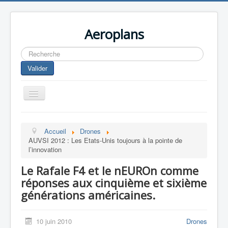
Aeroplans
Rechercher
Valider
Toggle
Navigation
Home
Accueil
Drones
Aviation Commerciale
AUVSI 2012 : Les Etats-Unis toujours à la pointe de
l’innovation
Aviation d'Affaire
Le Rafale F4 et le nEUROn comme
Aviation Militaire
réponses aux cinquième et sixième
Europespace
générations américaines.
Drones
10 juin 2010
Drones