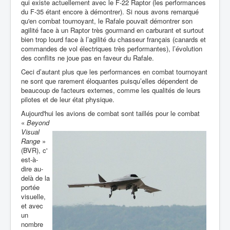
qui existe actuellement avec le F-22 Raptor (les performances
du F-35 étant encore à démontrer). Si nous avons remarqué
qu'en combat tournoyant, le Rafale pouvait démontrer son
agilité face à un Raptor très gourmand en carburant et surtout
bien trop lourd face à l’agilité du chasseur français (canards et
commandes de vol électriques très performantes), l’évolution
des conflits ne joue pas en faveur du Rafale.
Ceci d’autant plus que les performances en combat tournoyant
ne sont que rarement éloquantes puisqu’elles dépendent de
beaucoup de facteurs externes, comme les qualités de leurs
pilotes et de leur état physique.
Aujourd'hui
les avions de combat
sont taillés pour le combat
«
Beyond
Visual
Range
»
(BVR), c'
est-à-
dire au-
delà de la
portée
visuelle,
et avec
un
nombre