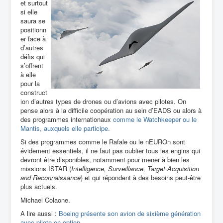
et surtout
si elle
saura se
positionn
er face à
d’autres
défis qui
s’offrent
à elle
pour la
construct
ion d’autres types de drones ou d’avions avec pilotes. On
pense alors à la difficile coopération au sein d’EADS ou alors à
des programmes internationaux
comme le Watchkeeper ou le
Mantis, auxquels elle participe.
Si des programmes comme le Rafale ou le nEUROn sont
évidement essentiels,
il ne faut pas oublier tous les engins qui
devront être disponibles, notamment pour mener à bien les
missions ISTAR (
Intelligence, Surveillance, Target Acquisition
and Reconnaissance
) et qui répondent à des besoins peut-être
plus actuels.
Michael Colaone.
A lire aussi :
Boeing présente son avion de sixième génération
avec pilote en option.