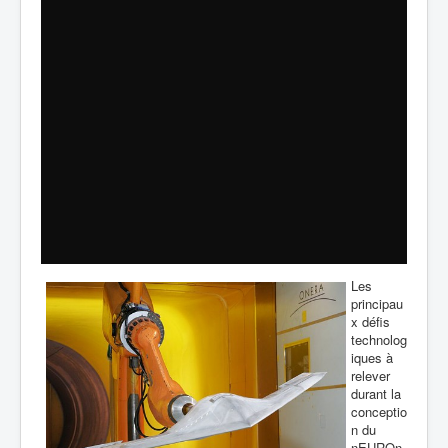
Les
principau
x défis
technolog
iques à
relever
durant la
conceptio
n du
nEUROn