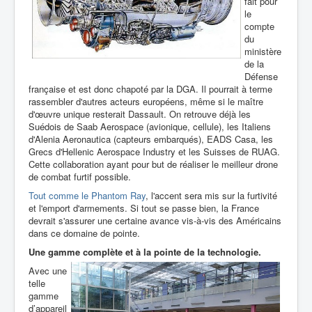
fait pour
le
compte
du
ministère
de la
Défense
française et est donc chapoté par la DGA. Il pourrait à terme
rassembler d'autres acteurs européens, même si le maître
d'œuvre unique resterait Dassault. On retrouve déjà les
Suédois de Saab Aerospace (avionique, cellule), les Italiens
d'Alenia Aeronautica (capteurs embarqués), EADS Casa, les
Grecs d'Hellenic Aerospace Industry et les Suisses de RUAG.
Cette collaboration ayant pour but de réaliser le meilleur drone
de combat furtif possible.
Tout comme le Phantom Ray
, l'accent sera mis sur la furtivité
et l'emport d'armements. Si tout se passe bien, la France
devrait s'assurer une certaine avance vis-à-vis des Américains
dans ce domaine de pointe.
Une gamme complète et à la pointe de la technologie.
Avec une
telle
gamme
d’appareil