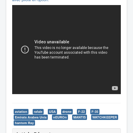
aviation
rafale
USA
drone
F-22
F-35
Emirats Arabes Unis
nEUROn
MANTIS
WATCHKEEPER
hantom Ray