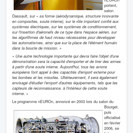
portent,
selon
Dassault, sur «
sa forme (aérodynamique, structure innovante
en composites, soute interne), sur le rôle important confié aux
systèmes électriques, sur les systèmes de conditionnement,
sur l'insertion d'aéronefs de ce type dans l'espace aérien, sur
les algorithmes de haut niveau nécessaires pour développer
les automatismes, ainsi que sur la place de l'élément humain
dans la boucle de mission
. »
«
Une autre technologie importante qui devra faire l'objet d'une
démonstration sera la capacité d'emporter et de tirer des armes
à partir d'une soute interne. Aujourd'hui, tous les avions
européens font appel à des capacités d'emport externe pour
les bombes et les missiles. Ultérieurement, il sera également
envisagé d'étudier l'emport d'autres équipements, tels que les
capteurs de reconnaissance, à l'intérieur de cette soute
interne
. »
Le programme nE
UROn, annoncé en 2003 lors du salon du
Bourget,
puis
officialisé
en février
2006, se