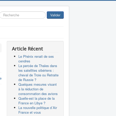
Rechercher
Valider
Article Récent
Le Phénix renait de ses
cendres
La percée de Thales dans
les satellites sibériens :
cheval de Troie ou Retraite
e
de Russie ?
Quelques mesures visant
à la réduction de
consommation des avions
Quelle-est la place de la
France en Libye ?
La nouvelle politique d´Air
France et vous