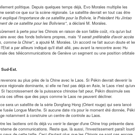
llement politique. Depuis quelques temps déjà, Evo Morales multiplie les
 serait-ce que sur la scène régionale. Le satellite devrait en tout cas être
t expliqué l'importance de ce satellite pour la Bolivie, le Président Hu Jintao
ent de ce satellite pour les Boliviens"
, a déclaré M. Morales.
sûrement à perte pour les Chinois en raison de son faible coût, n'a qu'un but
aire avec des fonds boliviens propres, mais
"il serait préférable d'avoir accès
ys, comme la Chine"
, a ajouté M. Morales. Un accord ne fait aucun doute et le
l'Etat a par ailleurs indiqué qu'il était allé, peu avant la rencontre avec Hu
ationale des télécommunications de Genève un segment ou une position orbitale
 Sud-Est.
 revenons au plus près de la Chine avec le Laos. Si Pékin devrait devenir la
nce régionale dominante, si elle ne l'est pas déjà en Asie, le Laos n'est qu'un
 Si l'accroissement de la puissance chinoise fait peur, Pékin dissimule ses
 via ces offres que des pays comme le Laos ne peuvent décliner.
 ce sera un satellite de la série Dongfang Hong (Orient rouge) qui sera lancé
ne fusée Longue Marche. Si aucune date n'a pour le moment été donnée, Péki
ge notamment à construire un centre de controle au Laos.
tre les laotiens ont-ils déjà vu venir le danger d'une Chine trop présente dans
ysteme de communications. Reste que, là aussi, l'investissement paraît lourd
n pays de cette taille. Ceci d'autant plus que les Chinois se sont pas encore