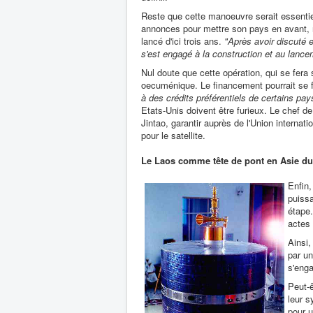
Reste que cette manoeuvre serait essentie
annonces pour mettre son pays en avant, ne
lancé d'ici trois ans.
"Après avoir discuté e
s'est engagé à la construction et au lancem
Nul doute que cette opération, qui se fera 
oecuménique. Le financement pourrait se f
à des crédits préférentiels de certains pa
Etats-Unis doivent être furieux. Le chef de 
Jintao, garantir auprès de l'Union intern
pour le satellite.
Le Laos comme tête de pont en Asie du
Enfin,
puissa
étape.
actes
Ainsi,
par u
s'enga
Peut-ê
leur s
pour u