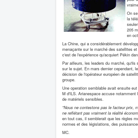
vraime
On se 
la tél
seulem
205 mi
en oct
La Chine, qui a considérablement développ
menaçante sur le marché des satellites et
c'est de l'expérience qu'acquiert Pékin da
Par ailleurs, les leaders du marché, qu'il
sur le sujet. En mars dernier cependant, 
décision de l'opérateur européen de satell
groupe.
Une operation semblable avait ensuite eut
M d'ILS. Arianespace accuse notamment l
de matériels sensibles.
"Nous ne contestons pas le facteur prix, 
ne reflétant pas vraiment la réalité écono
en tout cas, il semblerait que les règles m
normes et des législations, des puissance
MC.