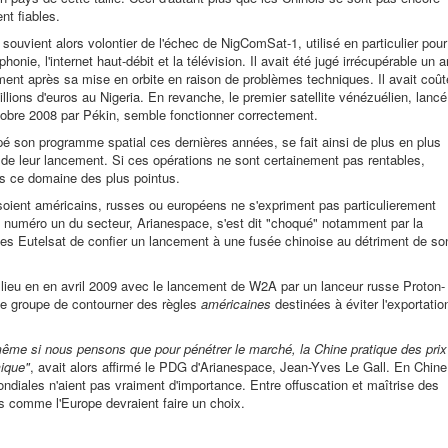
nt fiables.
souvient alors volontier de l'échec de NigComSat-1, utilisé en particulier pour
éphonie, l'internet haut-débit et la télévision. Il avait été jugé irrécupérable un a
ent après sa mise en orbite en raison de problèmes techniques. Il avait coût
llions d'euros au Nigeria. En revanche, le premier satellite vénézuélien, lancé
obre 2008 par Pékin, semble fonctionner correctement.
é son programme spatial ces dernières années, se fait ainsi de plus en plus
 de leur lancement. Si ces opérations ne sont certainement pas rentables,
ns ce domaine des plus pointus.
s soient américains, russes ou européens ne s'expriment pas particulierement
le numéro un du secteur, Arianespace, s'est dit "choqué" notamment par la
ites Eutelsat de confier un lancement à une fusée chinoise au détriment de so
 lieu en en avril 2009 avec le lancement de W2A par un lanceur russe Proton-
e groupe de contourner des règles
américaines
destinées à éviter l'exportatio
même si nous pensons que pour pénétrer le marché, la Chine pratique des prix
mique"
, avait alors affirmé le PDG d'Arianespace, Jean-Yves Le Gall. En Chine
ondiales n'aient pas vraiment d'importance. Entre offuscation et maîtrise des
s comme l'Europe devraient faire un choix.