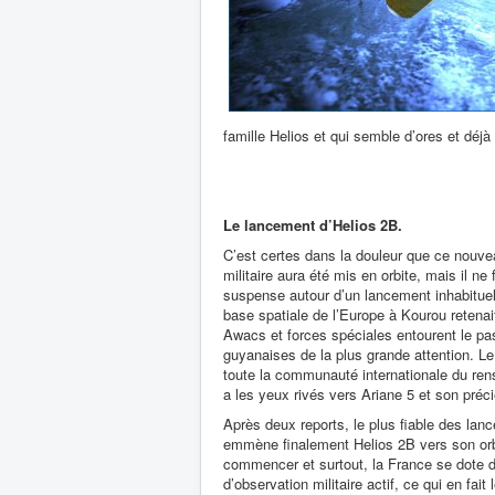
famille Helios et qui semble d’ores et dé
Le lancement d’Helios 2B.
C’est certes dans la douleur que ce nouvea
militaire aura été mis en orbite, mais il ne
suspense autour d’un lancement inhabitue
base spatiale de l’Europe à Kourou retenai
Awacs et forces spéciales entourent le pas 
guyanaises de la plus grande attention. L
toute la communauté internationale du re
a les yeux rivés vers Ariane 5 et son pré
Après deux reports, le plus fiable des la
emmène finalement Helios 2B vers son orbi
commencer et surtout, la France se dote de
d’observation militaire actif, ce qui en fai