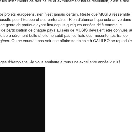
les instruments de très haute et extrêmement haute résolution, c'est à dire
de projets européens, rien n’est jamais certain. Reste que MUSIS ressemble
réussite pour l’Europe et ses partenaires. Rien d’étonnant que cela arrive dans
st, ce genre de pratique ayant lieu depuis quelques années déjà comme le
s de participation de chaque pays au sein de MUSIS devraient être connues a
e sera sûrement belle si elle ne subit pas les frais des mésententes franco-
gères. On ne voudrait pas voir une affaire semblable à GALILEO se reproduir
 pages d'Aeroplans. Je vous souhaite à tous une excellente année 2010 !