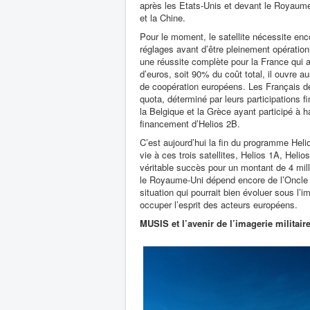
après les Etats-Unis et devant le Royaume
et la Chine.
Pour le moment, le satellite nécessite en
réglages avant d’être pleinement opératio
une réussite complète pour la France qui 
d’euros, soit 90% du coût total, il ouvre au
de coopération européens. Les Français dev
quota, déterminé par leurs participations fi
la Belgique et la Grèce ayant participé à 
financement d’Helios 2B.
C’est aujourd’hui la fin du programme Heli
vie à ces trois satellites, Helios 1A, Helio
véritable succès pour un montant de 4 mill
le Royaume-Uni dépend encore de l’Oncle Sa
situation qui pourrait bien évoluer sous 
occuper l’esprit des acteurs européens.
MUSIS et l’avenir de l’imagerie militai