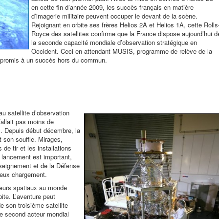
en cette fin d’année 2009, les succès français en matière
d’imagerie militaire peuvent occuper le devant de la scène.
Rejoignant en orbite ses frères Helios 2A et Helios 1A, cette Rolls
Royce des satellites confirme que la France dispose aujourd’hui d
la seconde capacité mondiale d’observation stratégique en
Occident. Ceci en attendant MUSIS, programme de relève de la
jà promis à un succès hors du commun.
u satellite d’observation
 fallait pas moins de
l. Depuis début décembre, la
t son souffle. Mirages,
de tir et les installations
e lancement est important,
nseignement et de la Défense
cieux chargement.
nceurs spatiaux au monde
te. L’aventure peut
 son troisième satellite
t le second acteur mondial