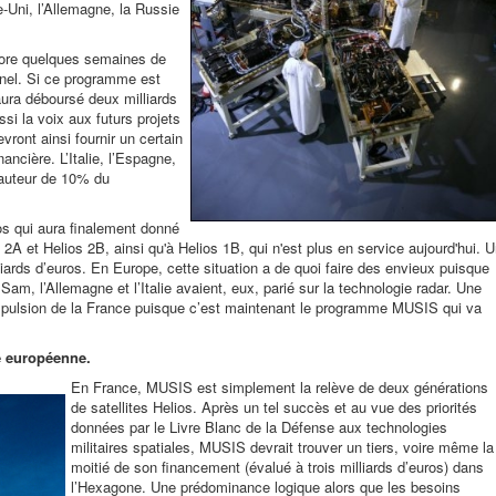
-Uni, l’Allemagne, la Russie
core quelques semaines de
nnel. Si ce programme est
aura déboursé deux milliards
ssi la voix aux futurs projets
ront ainsi fournir un certain
nancière. L’Italie, l’Espagne,
hauteur de 10% du
os qui aura finalement donné
s 2A et Helios 2B, ainsi qu'à Helios 1B, qui n'est plus en service aujourd'hui. 
iards d’euros. En Europe, cette situation a de quoi faire des envieux puisque
m, l’Allemagne et l’Italie avaient, eux, parié sur la technologie radar. Une
l’impulsion de la France puisque c’est maintenant le programme MUSIS qui va
re européenne.
En France, MUSIS est simplement la relève de deux générations
de satellites Helios. Après un tel succès et au vue des priorités
données par le Livre Blanc de la Défense aux technologies
militaires spatiales, MUSIS devrait trouver un tiers, voire même la
moitié de son financement (évalué à trois milliards d’euros) dans
l’Hexagone. Une prédominance logique alors que les besoins