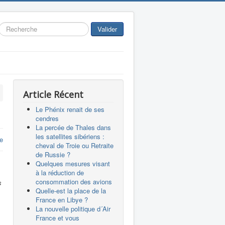
Rechercher
Valider
Article Récent
Le Phénix renait de ses
cendres
La percée de Thales dans
les satellites sibériens :
e
cheval de Troie ou Retraite
de Russie ?
Quelques mesures visant
à la réduction de
consommation des avions
s
Quelle-est la place de la
France en Libye ?
La nouvelle politique d´Air
France et vous