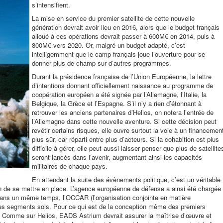
s’intensifient.
La mise en service du premier satellite de cette nouvelle
génération devrait avoir lieu en 2016, alors que le budget français
alloué à ces opérations devrait passer à 600M€ en 2014, puis à
800M€ vers 2020. Or, malgré un budget adapté, c’est
intelligemment que le camp français joue l’ouverture pour se
donner plus de champ sur d’autres programmes.
Durant la présidence française de l’Union Européenne, la lettre
d’intentions donnant officiellement naissance au programme de
coopération européen a été signée par l’Allemagne, l’Italie, la
Belgique, la Grèce et l’Espagne. S’il n’y a rien d’étonnant à
retrouver les anciens partenaires d’Helios, on notera l’entrée de
l’Allemagne dans cette nouvelle aventure. Si cette décision peut
revêtir certains risques, elle ouvre surtout la voie à un financemen
plus sûr, car réparti entre plus d’acteurs. Si la cohabition est plus
difficile à gérer, elle peut aussi laisser penser que plus de satellite
seront lancés dans l’avenir, augmentant ainsi les capacités
militaires de chaque pays.
En attendant la suite des évènements politique, c’est un véritable
in de se mettre en place. L’agence européenne de défense a ainsi été chargée
 Dans un même temps, l’OCCAR (l’organisation conjointe en matière
 les segments sols. Pour ce qui est de la conception même des premiers
s. Comme sur Helios, EADS Astrium devrait assurer la maîtrise d’œuvre et