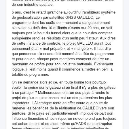
de son industrie spatiale.
5 ans, c'est le retard qu'affiche aujourd'hui l'ambitieux système
de géolocalisation par satellites GNSS GALILEO. Le
programme dont les coûts commencent à dangereusement
s'envoler au-delà des 10 milliards d'euros sur 20 ans, ne voit
toujours pas le bout du tunnel alors que la cour des comptes
européenne rend les résultats d'un audit peu flatteur. Aux dires
de cette instance de contrôle, le projet GALILEO aurait tout
bonnement était « mal préparé » et « mal géré ». Il faut dire
que personnes n'a encore été nommé à la tête du programme
et pour cause, chaque pays membres essayent de tirer un
maximum de profits pour son industrie nationale. Evénement
logique, il l'est moins quand il commence à mettre en péril la
totalité du programme.
On se demande alors et ce, en toute bonne fois pourquoi
vouloir la cerise sur le gâteau si au final il n'y a plus de gâteau
à se partager ? Malheureusement, un des pays à rendre le
projet de plus en plus bancal est un des partenaires les plus
importants. L'Allemagne tente en effet coute que coute de
ramener les bénéfices de la réalisation de GALILEO vers son
territoire. Si le pays est particulièrement impliqué de part son
influence financière et technique, on ne comprend pas toujours
cet acharnement et ce alors même qu'EADS (une entreprise
franco-allemande avant tout) est le principal bénéficière du