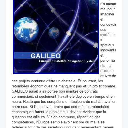
n'a aucun
mal pour
imaginer
et
concevoir
des
système
s
spatiaux
innovants
et
performa
nts, la
mise en
œuvre de
ces projets continue d'être un obstacle. Et pourtant, les
retombées économiques ne manquent pas et un projet comme
GALILEO aurait à sa portée bon nombre de contrats
commerciaux si seulement il avait été déployé en temps et en
heure. Reste que les européens ont toujours du mal à travailler
entre eux. Si l'on pouvait croire que ces mêmes retombées
économiques furent le problème, il devient évident que la
question est ailleurs. Vision commune, répartition des
compétences, l'Europe semble avoir encore du mal à se
fédérer autour de ces projets qui pourtant représentent l'avenir