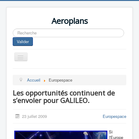
Aeroplans
Rechercher
Valider
Toggle
Navigation
Home
Accueil
Europespace
Aviation Commerciale
Les opportunités continuent de
Aviation d'Affaire
s’envoler pour GALILEO.
Aviation Militaire
Europespace
23 juillet 2009
Europespace
Drones
Si
l'Europe