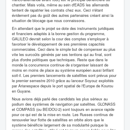
chantier. Mais voila, même au sein d'EADS les allemands
tentent de rapatrier les contrats chez eux. Ceci n'étant
évidement pas du goût des autres partenaires créant ainsi la
situation de blocage que nous connaissons.
En attendant que le projet se dote des instruments juridiques
et financiers adaptés à la bonne gestion du programme,
GALILEO devrait selon la cour des comptes s'employer à
favoriser le développement de ses premières capacités
commerciales. Ceci dans le simple but de compenser au plus
vite les surcoûts générés par ses tentions qui au final, sont
plus d'ordre politiques que techniques. Reste que dans le
monde la concurrence continue de s'organiser laissant de
moins en moins de place au système européen aussi brillant
soit-il. Les premiers lancements de satellites sont prévus pour
le premier semestre 2010 grâce au lanceur Soyouz exploités
par Arianespace depuis le port spatial de l'Europe de Kourou
en Guyane.
Nous avions déjà parlé des candidats les plus sérieux au
podium des systèmes de navigation par satellites. GLONASS
et COMPASS (ou BEIDOU-2) sont toujours en avance rapide
pour ce qui est de la mise en route. Les Russes continus de
renouveler leur flotte de satellites en orbite alors que le
système bénéficie largement de sa modularité puisque la