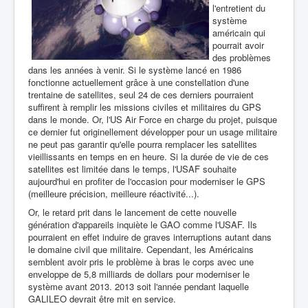
l'entretient du
système
américain qui
pourrait avoir
des problèmes
dans les années à venir. Si le système lancé en 1986
fonctionne actuellement grâce à une constellation d'une
trentaine de satellites, seul 24 de ces derniers pourraient
suffirent à remplir les missions civiles et militaires du GPS
dans le monde. Or, l'US Air Force en charge du projet, puisque
ce dernier fut originellement développer pour un usage militaire
ne peut pas garantir qu'elle pourra remplacer les satellites
vieillissants en temps en en heure. Si la durée de vie de ces
satellites est limitée dans le temps, l'USAF souhaite
aujourd'hui en profiter de l'occasion pour moderniser le GPS
(meilleure précision, meilleure réactivité...).
Or, le retard prit dans le lancement de cette nouvelle
génération d'appareils inquiète le GAO comme l'USAF. Ils
pourraient en effet induire de graves interruptions autant dans
le domaine civil que militaire. Cependant, les Américains
semblent avoir pris le problème à bras le corps avec une
enveloppe de 5,8 milliards de dollars pour moderniser le
système avant 2013. 2013 soit l'année pendant laquelle
GALILEO devrait être mit en service.