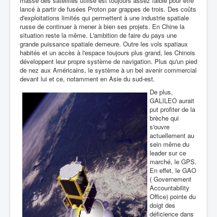
masse des satellites utilisé est toujours assez faible pour être
lancé à partir de fusées Proton par grappes de trois. Des coûts
d'exploitations limités qui permettent à une industrie spatiale
russe de continuer à mener à bien ses projets. En Chine la
situation reste la même. L'ambition de faire du pays une
grande puissance spatiale demeure. Outre les vols spatiaux
habités et un accès à l'espace toujours plus grand, les Chinois
développent leur propre système de navigation. Plus qu'un pied
de nez aux Américains, le système à un bel avenir commercial
devant lui et ce, notamment en Asie du sud-est.
De plus,
GALILEO aurait
put profiter de la
brèche qui
s'ouvre
actuellement au
sein même du
leader sur ce
marché, le GPS.
En effet, le GAO
( Governement
Accountability
Office) pointe du
doigt des
déficience dans