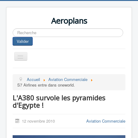
Aeroplans
Rechercher
Valider
Toggle
Navigation
Home
Accueil
Aviation Commerciale
Aviation Commerciale
S7 Airlines entre dans oneworld.
Aviation d'Affaire
L'A380 survole les pyramides
Aviation Militaire
d'Egypte !
Europespace
12 novembre 2010
Aviation Commerciale
Drones