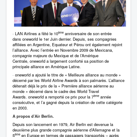
ème
·
LAN Airlines a fêté le 10
anniversaire de son entrée
dans oneworld le 1er Juin dernier. Depuis, ses compagnies
affiliées en Argentine, Equateur et Pérou ont également rejoint
l’alliance. Avec l’entrée en Novembre 2009 de Mexicana,
compagnie majeure du Mexique et de l’Amérique
Centrale, oneworld a largement conforté sa position de
principale alliance en Amérique Latine.
·
oneworld a ajouté le titre de « Meilleure alliance au monde »
décerné par les World Airline Awards à son palmarès. L’alliance
détenait déjà le prix de la « Première alliance aérienne au
monde » décerné dans le cadre des World Travel
ème
Awards. oneworld a remporté ce prix pour la 7
année
consécutive, et l’a gagné depuis la création de cette catégorie
en 2003.
A propos d’Air Berlin.
Depuis son lancement en 1979, Air Berlin est devenue la
deuxième plus grande compagnie aérienne d’Allemagne
et la
ème
5
en Europe en termes de passagers transportés – après