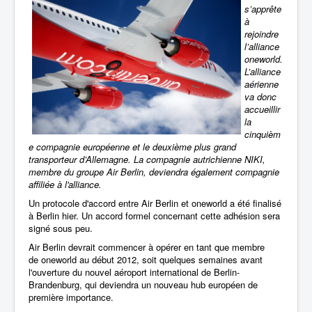
s’apprête
à
rejoindre
l’alliance
oneworld.
L’alliance
aérienne
va donc
accueillir
la
cinquièm
e compagnie européenne et le deuxième plus grand
transporteur d’Allemagne.
La compagnie autrichienne NIKI,
membre du groupe Air Berlin, deviendra également compagnie
affiliée à l'alliance.
Un protocole d'accord entre Air Berlin et oneworld a été finalisé
à Berlin hier. Un accord formel concernant cette adhésion sera
signé sous peu.
Air Berlin devrait commencer à opérer en tant que membre
de oneworld au début 2012, soit quelques semaines avant
l'ouverture du nouvel aéroport international de Berlin-
Brandenburg, qui deviendra un nouveau hub européen de
première importance.