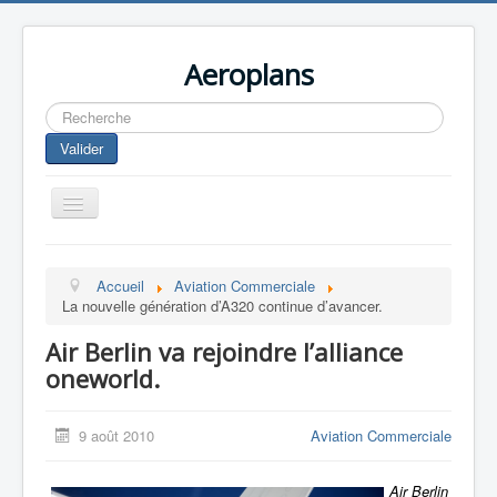
Aeroplans
Rechercher
Valider
Toggle
Navigation
Home
Accueil
Aviation Commerciale
Aviation Commerciale
La nouvelle génération d’A320 continue d’avancer.
Aviation d'Affaire
Air Berlin va rejoindre l’alliance
Aviation Militaire
oneworld.
Europespace
9 août 2010
Aviation Commerciale
Drones
Air Berlin