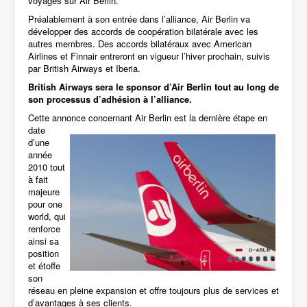
voyages sur Air Berlin.
Préalablement à son entrée dans l’alliance, Air Berlin va
développer des accords de coopération bilatérale avec les
autres membres. Des accords bilatéraux avec American
Airlines et Finnair entreront en vigueur l’hiver prochain, suivis
par British Airways et Iberia.
British Airways sera le sponsor d’Air Berlin tout au long de
son processus d’adhésion à l’alliance.
Cette annonce
concernant Air Berlin est la dernière étape en
date
d’une
année
2010 tout
à fait
majeure
pour one
world, qui
renforce
ainsi sa
position
et étoffe
son
réseau en pleine expansion et offre toujours plus de services et
d’avantages à ses clients.