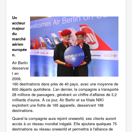
Un
accteur
majeur
du
marché
aérien
europée
n.
Air Berlin
desservai
t en
2009,
160 destinations dans près de 40 pays, avec une moyenne de
600 départs quotidiens. L’an dernier, la compagnie a transporté
28 millions de passagers, générant un chiffre d’affaires de 3,2
milliards d’euros. À ce jour, Air Berlin et sa filiale NIKI
exploitent une flotte de 165 appareils, desservant 168
destinations.
Quand la compagnie aura rejoint oneworld, ses clients auront
accès à un réseau mondial inégalé. Elle ajoutera quelques 75
destinations au réseau oneworld et permettra à l'alliance de