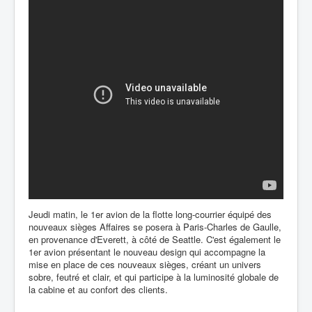
Jeudi matin, le 1er avion de la flotte long-courrier équipé des
nouveaux sièges Affaires se posera à Paris-Charles de Gaulle,
en provenance d'Everett, à côté de Seattle. C'est également le
1er avion présentant le nouveau design qui accompagne la
mise en place de ces nouveaux sièges, créant un univers
sobre, feutré et clair, et qui participe à la luminosité globale de
la cabine et au confort des clients.