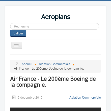
Aeroplans
Rechercher
Valider
Toggle
Navigation
Home
Accueil
Aviation Commerciale
Aviation Commerciale
Air France - Le 200ème Boeing de la compagnie.
Aviation d'Affaire
Air France - Le 200ème Boeing de
Aviation Militaire
la compagnie.
Europespace
9 décembre 2010
Aviation Commerciale
Drones