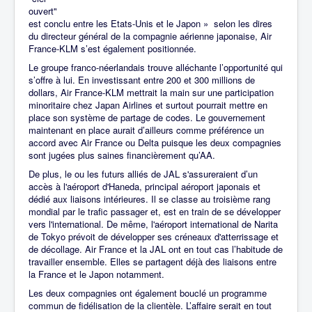
ouvert"
est
conclu entre les Etats-Unis et le Japon » selon les dires
du directeur général de la compagnie aérienne japonaise, Air
France-KLM s’est également positionnée.
Le groupe franco-néerlandais trouve alléchante l’opportunité qui
s’offre à lui. En investissant entre 200 et 300 millions de
dollars, Air France-KLM mettrait la main sur une participation
minoritaire chez Japan Airlines et surtout pourrait mettre en
place son système de partage de codes. Le gouvernement
maintenant en place aurait d’ailleurs comme préférence un
accord avec Air France ou Delta puisque les deux compagnies
sont jugées plus saines financièrement qu’AA.
De plus, le ou les futurs alliés de JAL s'assureraient d’un
accès à l'aéroport d'Haneda, principal aéroport japonais et
dédié aux liaisons intérieures. Il se classe au troisième rang
mondial par le trafic passager et, est en train de se développer
vers l'international. De même, l'aéroport international de Narita
de Tokyo prévoit de développer ses créneaux d'atterrissage et
de décollage. Air France et la JAL ont en tout cas l’habitude de
travailler ensemble. Elles se partagent déjà des liaisons entre
la France et le Japon notamment.
Les deux compagnies ont également bouclé un programme
commun de fidélisation de la clientèle. L’affaire serait en tout