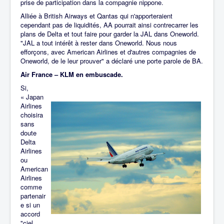
prise de participation dans la compagnie nippone.
Alliée à British Airways et Qantas qui n'apporteraient
cependant pas de liquidités, AA pourrait ainsi contrecarrer les
plans de Delta et tout faire pour garder la JAL dans Oneworld.
"JAL a tout intérêt à rester dans Oneworld. Nous nous
efforçons, avec American Airlines et d'autres compagnies de
Oneworld, de le leur prouver" a déclaré une porte parole de BA.
Air France – KLM en embuscade.
Si,
« Japan
Airlines
choisira
sans
doute
Delta
Airlines
ou
American
Airlines
comme
partenair
e si un
accord
"ciel