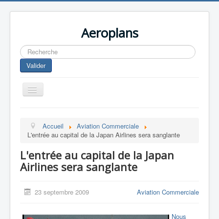
Aeroplans
Rechercher
Valider
Toggle
Navigation
Home
Accueil
Aviation Commerciale
Aviation Commerciale
L'entrée au capital de la Japan Airlines sera sanglante
Aviation d'Affaire
L'entrée au capital de la Japan
Aviation Militaire
Airlines sera sanglante
Europespace
23 septembre 2009
Aviation Commerciale
Drones
Nous