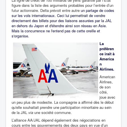
La ligne de crédit de 100 milliards de yens garantie par l’Etat
figure dans la liste des arguments probables pour l’entrée d’un
futur actionnaire. Delta prévoit entre autre
un partage de codes
sur les vols internationaux. Ceci lui permettrait de vendre
directement des billets pour des liaisons assurées par la JAL
en dehors du Japon et d'étendre ainsi son réseau en Asie.
Mais la concurrence ne l'entend pas de cette oreille et
s'organise.
La
préféren
ce irait à
America
n
Airlines.
American
Airlines,
de son
côté,
joue avec
un peu plus de modestie. La compagnie a affirmé dès le début
qu'elle souhaitait prendre une participation minoritaire au sein
de la JAL
via
une société commune.
L’alliance AA/JAL dépend également des négociations en
cours entre les gouvernements des deux pays en vue d’un