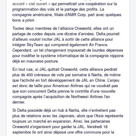
accord « ciel ouvert »
qui permettrait une coopération sur la
programmation des vols et le partage des profits. La
compagnie américaine, filiale d’AMR Corp. part avec quelques
bons
a priori
.
Toutes deux membres de l’alliance Oneworld, elles ont un
partage de codes depuis une dizaine d’années. Delta pourrait
d’ailleurs vouloir inciter JAL à sortir de cette alliance pour
intégrer SkyTeam qui comprend également Air France.
Cependant, un tel changement imposerait de lourdes dépenses
pour modifier le système informatique de la compagnie nippone
déjà en mauvaise posture.
En tout cas, si JAL quittait Oneworld, cette alliance perdrait
plus de 400 créneaux de vols par semaine à Narita, de même
que l'activité en fort développement de JAL en Chine. L’enjeu
est donc de taille pour American Airlines qui ne voudrait pas
que son concurrent Delta prenne le contrôle d’une nouvelle
compagnie après l’acquisition de Northwest Airlines l'an
dernier.
Si Delta possède déjà un hub à Narita, elle n’entretient pas
plus de relations avec les Japonais, alors que l’Asie représente
toujours un marché en expansion.
Ainsi, les partenaires
Oneworld s'organisent pour garder la JAL. Vendredi 18
septembre ils ont ainsi déposé une offre commune pour la