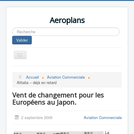
Aeroplans
Rechercher
Valider
Toggle
Navigation
Home
Accueil
Aviation Commerciale
Aviation Commerciale
Alitalia – déjà en retard
Aviation d'Affaire
Vent de changement pour les
Aviation Militaire
Européens au Japon.
Europespace
2 septembre 2009
Aviation Commerciale
Drones
La