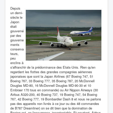
Depuis
un demi-
siècle le
Japon
était
gouverné
par des
gouverne
ments
conserva
teurs,
peu
enclins à
s'affranchir de la prédominance des Etats-Unis. Rien qu'en
regardant les flottes des grandes compagnies aériennes
japonaises que sont la Japan Airlines (67 Boeing 747, 51
Boeing 767, 33 Boeing 777, 35 Boeing 787, 20 McDonnell
Douglas MD-80, 16 McDonnell Douglas MD-90-30 et 10
Embraer 170 tous en commande) ou Air Nippon Airways (30
Airbus A320-200, 40 Boeing 737, 19 Boeing 747, 54 Boeing
767, 42 Boeing 777, 19 Bombardier Dash 8 et nous ne parlons
pas des appareils non livrés à ce jour ou des 48 commandes
de B787 Dreamliner) on se dit bien que la domination de
Boeing est, en l'occurrence, incontestable. Et pourtant, Airbus