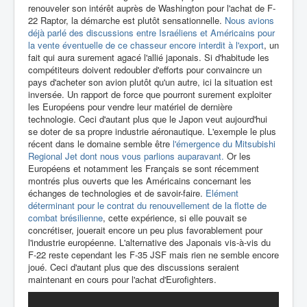
renouveler son intérêt auprès de Washington pour l'achat de F-
22 Raptor, la démarche est plutôt sensationnelle.
Nous avions
déjà parlé des discussions entre Israéliens et Américains pour
la vente éventuelle de ce chasseur encore interdit à l'export
, un
fait qui aura surement agacé l'allié japonais. Si d'habitude les
compétiteurs doivent redoubler d'efforts pour convaincre un
pays d'acheter son avion plutôt qu'un autre, ici la situation est
inversée. Un rapport de force que pourront surement exploiter
les Européens pour vendre leur matériel de dernière
technologie. Ceci d'autant plus que le Japon veut aujourd'hui
se doter de sa propre industrie aéronautique. L'exemple le plus
récent dans le domaine semble être
l'émergence du Mitsubishi
Regional Jet dont nous vous parlions auparavant.
Or les
Européens et notamment les Français se sont récemment
montrés plus ouverts que les Américains concernant les
échanges de technologies et de savoir-faire.
Elément
déterminant pour le contrat du renouvellement de la flotte de
combat brésilienne
, cette expérience, si elle pouvait se
concrétiser, jouerait encore un peu plus favorablement pour
l'industrie européenne. L'alternative des Japonais vis-à-vis du
F-22 reste cependant les F-35 JSF mais rien ne semble encore
joué. Ceci d'autant plus que des discussions seraient
maintenant en cours pour l'achat d'Eurofighters.