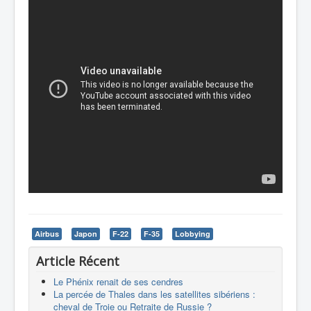
Airbus
Japon
F-22
F-35
Lobbying
Article Récent
Le Phénix renait de ses cendres
La percée de Thales dans les satellites sibériens :
cheval de Troie ou Retraite de Russie ?