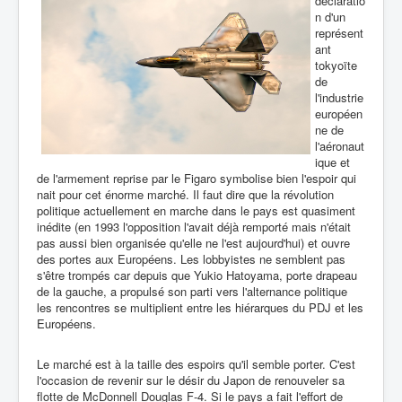
déclaratio
n d'un
représent
ant
tokyoïte
de
l'industrie
européen
ne de
l'aéronaut
ique et
de l'armement reprise par le Figaro symbolise bien l'espoir qui
nait pour cet énorme marché. Il faut dire que la révolution
politique actuellement en marche dans le pays est quasiment
inédite (en 1993 l'opposition l'avait déjà remporté mais n'était
pas aussi bien organisée qu'elle ne l'est aujourd'hui) et ouvre
des portes aux Européens. Les lobbyistes ne semblent pas
s'être trompés car depuis que Yukio Hatoyama, porte drapeau
de la gauche, a propulsé son parti vers l'alternance politique
les rencontres se multiplient entre les hiérarques du PDJ et les
Européens.
Le marché est à la taille des espoirs qu'il semble porter. C'est
l'occasion de revenir sur le désir du Japon de renouveler sa
flotte de McDonnell Douglas F-4. Si le pays a fait l'effort de