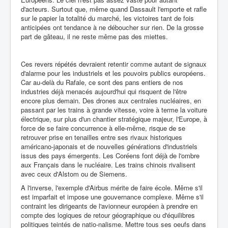
d'acteurs. Surtout que, même quand Dassault l'emporte et rafle
sur le papier la totalité du marché, les victoires tant de fois
anticipées ont tendance à ne déboucher sur rien. De la grosse
part de gâteau, il ne reste même pas des miettes.
Ces revers répétés devraient retentir comme autant de signaux
d'alarme pour les industriels et les pouvoirs publics européens.
Car au-delà du Rafale, ce sont des pans entiers de nos
industries déjà menacés aujourd'hui qui risquent de l'être
encore plus demain. Des drones aux centrales nucléaires, en
passant par les trains à grande vitesse, voire à terme la voiture
électrique, sur plus d'un chantier stratégique majeur, l'Europe, à
force de se faire concurrence à elle-même, risque de se
retrouver prise en tenailles entre ses rivaux historiques
américano-japonais et de nouvelles générations d'industriels
issus des pays émergents. Les Coréens font déjà de l'ombre
aux Français dans le nucléaire. Les trains chinois rivalisent
avec ceux d'Alstom ou de Siemens.
A l'inverse, l'exemple d'Airbus mérite de faire école. Même s'il
est imparfait et impose une gouvernance complexe. Même s'il
contraint les dirigeants de l'avionneur européen à prendre en
compte des logiques de retour géographique ou d'équilibres
politiques teintés de natio-nalisme. Mettre tous ses oeufs dans