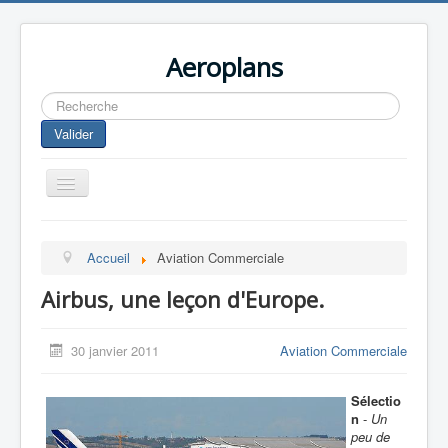
Aeroplans
Rechercher
Valider
Toggle
Navigation
Home
Accueil
Aviation Commerciale
Aviation Commerciale
Airbus, une leçon d'Europe.
Aviation d'Affaire
Aviation Militaire
30 janvier 2011
Aviation Commerciale
Europespace
Sélectio
Drones
n
-
Un
peu de