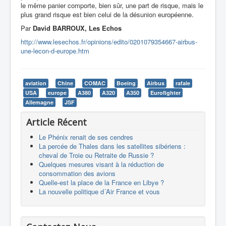
le même panier comporte, bien sûr, une part de risque, mais le
plus grand risque est bien celui de la désunion européenne.
Par
David BARROUX, Les Echos
http://www.lesechos.fr/opinions/edito/0201079354667-airbus-
une-lecon-d-europe.htm
aviation
Chine
COMAC
Boeing
Airbus
rafale
USA
europe
A380
A320
A350
Eurofighter
Allemagne
JSF
Article Récent
Le Phénix renait de ses cendres
La percée de Thales dans les satellites sibériens :
cheval de Troie ou Retraite de Russie ?
Quelques mesures visant à la réduction de
consommation des avions
Quelle-est la place de la France en Libye ?
La nouvelle politique d´Air France et vous