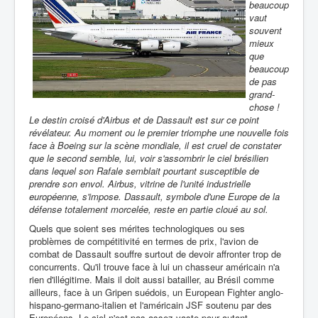
beaucoup
vaut
souvent
mieux
que
beaucoup
de pas
grand-
chose !
Le destin croisé d'Airbus et de Dassault est sur ce point
révélateur. Au moment ou le premier triomphe une nouvelle fois
face à Boeing sur la scène mondiale, il est cruel de constater
que le second semble, lui, voir s'assombrir le ciel brésilien
dans lequel son Rafale semblait pourtant susceptible de
prendre son envol. Airbus, vitrine de l'unité industrielle
européenne, s'impose. Dassault, symbole d'une Europe de la
défense totalement morcelée, reste en partie cloué au sol.
Quels que soient ses mérites technologiques ou ses
problèmes de compétitivité en termes de prix, l'avion de
combat de Dassault souffre surtout de devoir affronter trop de
concurrents. Qu'il trouve face à lui un chasseur américain n'a
rien d'illégitime. Mais il doit aussi batailler, au Brésil comme
ailleurs, face à un Gripen suédois, un European Fighter anglo-
hispano-germano-italien et l'américain JSF soutenu par des
Européens. Le ciel n'est pas assez vaste pour autant