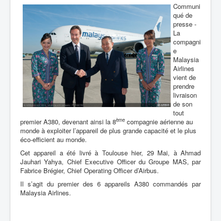
Communi
qué de
presse -
La
compagni
e
Malaysia
Airlines
vient de
prendre
livraison
de son
tout
ème
premier A380, devenant ainsi la 8
compagnie aérienne au
monde à exploiter l’appareil de plus grande capacité et le plus
éco-efficient au monde.
Cet appareil a été livré à Toulouse hier, 29 Mai, à Ahmad
Jauhari Yahya, Chief Executive Officer du Groupe MAS, par
Fabrice Brégier, Chief Operating Officer d’Airbus.
Il s’agit du premier des 6 appareils A380 commandés par
Malaysia Airlines.