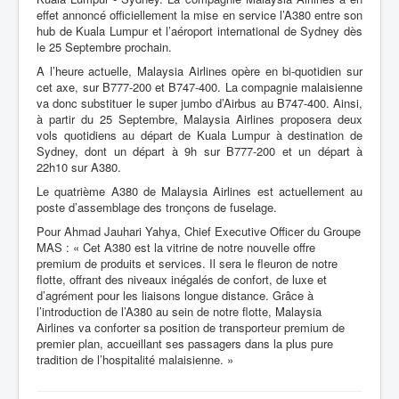
effet annoncé officiellement la mise en service l’A380 entre son
hub de Kuala Lumpur et l’aéroport international de Sydney dès
le 25 Septembre prochain.
A l’heure actuelle, Malaysia Airlines opère en bi-quotidien sur
cet axe, sur B777-200 et B747-400. La compagnie malaisienne
va donc substituer le super jumbo d’Airbus au B747-400. Ainsi,
à partir du 25 Septembre, Malaysia Airlines proposera deux
vols quotidiens au départ de Kuala Lumpur à destination de
Sydney, dont un départ à 9h sur B777-200 et un départ à
22h10 sur A380.
Le quatrième A380 de Malaysia Airlines est actuellement au
poste d’assemblage des tronçons de fuselage.
Pour Ahmad Jauhari Yahya, Chief Executive Officer du Groupe
MAS : « Cet A380 est la vitrine de notre nouvelle offre
premium de produits et services. Il sera le fleuron de notre
flotte, offrant des niveaux inégalés de confort, de luxe et
d’agrément pour les liaisons longue distance. Grâce à
l’introduction de l’A380 au sein de notre flotte, Malaysia
Airlines va conforter sa position de transporteur premium de
premier plan, accueillant ses passagers dans la plus pure
tradition de l’hospitalité malaisienne. »