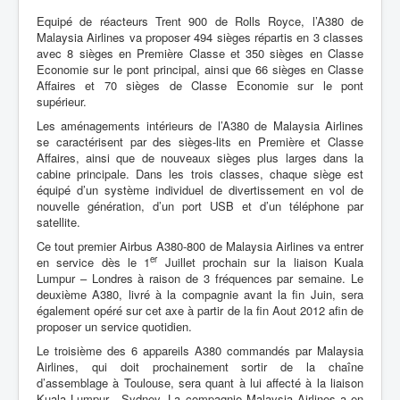
Equipé de réacteurs Trent 900 de Rolls Royce, l’A380 de
Malaysia Airlines va proposer 494 sièges répartis en 3 classes
avec 8 sièges en Première Classe et 350 sièges en Classe
Economie sur le pont principal, ainsi que 66 sièges en Classe
Affaires et 70 sièges de Classe Economie sur le pont
supérieur.
Les aménagements intérieurs de l’A380 de Malaysia Airlines
se caractérisent par des sièges-lits en Première et Classe
Affaires, ainsi que de nouveaux sièges plus larges dans la
cabine principale. Dans les trois classes, chaque siège est
équipé d’un système individuel de divertissement en vol de
nouvelle génération, d’un port USB et d’un téléphone par
satellite.
Ce tout premier Airbus A380-800 de Malaysia Airlines va entrer
er
en service dès le 1
Juillet prochain sur la liaison Kuala
Lumpur – Londres à raison de 3 fréquences par semaine. Le
deuxième A380, livré à la compagnie avant la fin Juin, sera
également opéré sur cet axe à partir de la fin Aout 2012 afin de
proposer un service quotidien.
Le troisième des 6 appareils A380 commandés par Malaysia
Airlines, qui doit prochainement sortir de la chaîne
d’assemblage à Toulouse, sera quant à lui affecté à la liaison
Kuala Lumpur - Sydney. La compagnie Malaysia Airlines a en