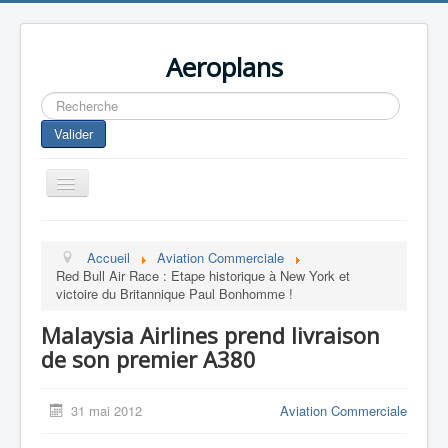
Aeroplans
Rechercher
Valider
Toggle
Navigation
Home
Accueil
Aviation Commerciale
Aviation Commerciale
Red Bull Air Race : Etape historique à New York et
victoire du Britannique Paul Bonhomme !
Aviation d'Affaire
Malaysia Airlines prend livraison
Aviation Militaire
de son premier A380
Europespace
Drones
31 mai 2012
Aviation Commerciale