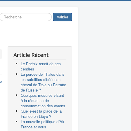
Rechercher
Valider
Article Récent
Le Phénix renait de ses
cendres
La percée de Thales dans
les satellites sibériens :
e
cheval de Troie ou Retraite
de Russie ?
Quelques mesures visant
à la réduction de
consommation des avions
Quelle-est la place de la
France en Libye ?
La nouvelle politique d´Air
France et vous