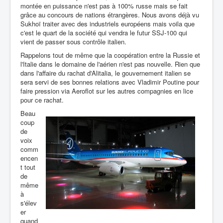
montée en puissance n'est pas à 100% russe mais se fait
grâce au concours de nations étrangères. Nous avons déjà vu
Sukhoï traiter avec des industriels européens mais voila que
c'est le quart de la société qui vendra le futur SSJ-100 qui
vient de passer sous contrôle italien.
Rappelons tout de même que la coopération entre la Russie et
l'Italie dans le domaine de l'aérien n'est pas nouvelle. Rien que
dans l'affaire du rachat d'Alitalia, le gouvernement italien se
sera servi de ses bonnes relations avec Vladimir Poutine pour
faire pression via Aeroflot sur les autres compagnies en lice
pour ce rachat.
Beau
coup
de
voix
comm
encen
t tout
de
même
à
s'élev
er
quand