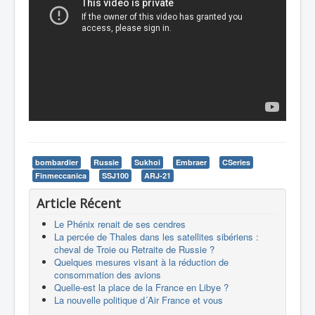
bombardier
Russie
Sukhoi
Embraer
CSeries
Finmeccanica
SSJ100
ARJ-21
Article Récent
Le Phénix renait de ses cendres
La percée de Thales dans les satellites sibériens :
cheval de Troie ou Retraite de Russie ?
Quelques mesures visant à la réduction de
consommation des avions
Quelle-est la place de la France en Libye ?
La nouvelle politique d´Air France et vous