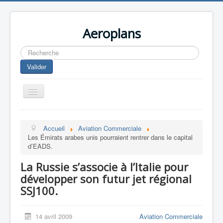
Aeroplans
Rechercher
Valider
Toggle
Navigation
Home
Accueil
Aviation Commerciale
Aviation Commerciale
Les Émirats arabes unis pourraient rentrer dans le capital
d’EADS.
Aviation d'Affaire
La Russie s’associe à l’Italie pour
Aviation Militaire
développer son futur jet régional
Europespace
SSJ100.
Drones
14 avril 2009
Aviation Commerciale