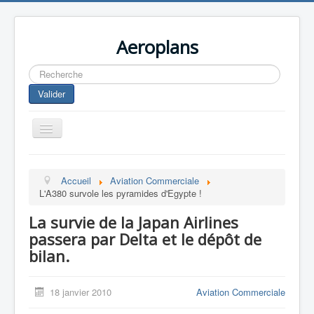
Aeroplans
Rechercher
Valider
Toggle
Navigation
Home
Accueil
Aviation Commerciale
Aviation Commerciale
L'A380 survole les pyramides d'Egypte !
Aviation d'Affaire
La survie de la Japan Airlines
Aviation Militaire
passera par Delta et le dépôt de
bilan.
Europespace
Drones
18 janvier 2010
Aviation Commerciale