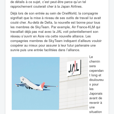
de détails à ce sujet, c’est peut-être parce qu’un tel
rapprochement couterait cher à la Japan Airlines.
Déjà lors de son entrée au sein de OneWorld, la compagnie
signifiait que la mise à niveau de ses outils de travail lui avait
couté cher. Au-delà de Delta, la nouvelle est bonne pour tous
les membres de SkyTeam. Par exemple, Air France-KLM qui
travaillait déjà pas mal avec la JAL voit potentiellement son
réseau s’ouvrir en Asie via cette nouvelle alliance. Les
compagnies membres de SkyTeam indiquent d’ailleurs vouloir
coopérer au mieux pour assurer à leur futur partenaire une
survie puis une entrée facilitées dans l’alliance.
Le
chemin
sera
cependan
t long et
douloureu
x pour
les
Japonais
avant de
revenir à
une
situation