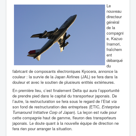
Le
nouveau
directeur
général
de la
compagni
e, Kazuo
Inamori,
fraîchem
ent
débarqué
du
fabricant de composants électroniques Kyocera, annonce la
couleur : la survie de la Japan Airlines (JAL) se fera dans la
douleur et avec le soutien de plusieurs entités extérieures.
En première lieu, c’est finalement Delta qui aura l’opportunité
de prendre pied dans le capital du transporteur japonais. De
l’autre, la restructuration se fera sous le regard de l’Etat
via
son fond de restructuration des entreprises (ETIC,
Enterprise
Turnaround Initiative Corp of Japan
). La leçon est rude pour
cette compagnie haut de gamme, fleuron des transporteurs
japonais. Le doute quant à la nouvelle équipe de direction ne
fera rien pour arranger la situation.