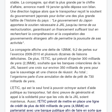
stable. La compagnie, qui était la plus grande par le chiffre
d’affaire, annonce mardi 19 janvier qu'elle dépose son bilan.
Une direction logique alors que le transporteur reçoit le soutient
du gouvernement japonais pour éviter une des plus grande
faillite de l’histoire du pays :
"Le gouvernement du Japon
apportera le soutien nécessaire à JAL jusqu'au terme de sa
restructuration, garantissant un financement suffisant tout en
recherchant la compréhension et la coopération des
gouvernements étrangers afin de permettre la poursuite de ses
activités"
.
La compagnie affiche une dette de 12Md€, 9,2 de pertes sur
l’exercice 2009-2010
et plusieurs dizaines de liaisons
déficitaires. De plus, l’ETIC, qui prévoit d’injecter 300 milliards
de yens (2,3Md€), souhaite que les banques créancières de la
JAL fassent une croix sur environ 350 milliards de yens pour
que le sauvetage ait une chance de réussir. Au total ;
l’organisme parle d’une annulation de dette de prêt de 730
milliards de yens.
L’ETIC, qui est le seul fond à pouvoir octroyer autant d’aide
publique
au transporteur, fait donc preuve de générosité et
appel à la solidarité pour que les vols de la JAL soient
maintenus. Aussi,
l'ETIC prévoit de mettre en place une ligne
de crédit de plus de 600 milliards de yens (4,5Md€) en
partenariat avec une banque publique afin de faire en sorte que