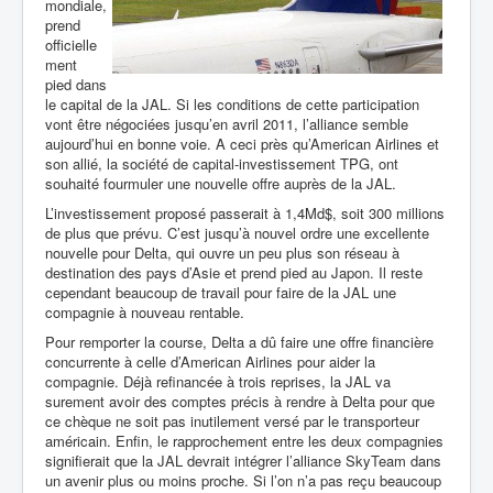
mondiale,
prend
officielle
ment
pied dans
le capital de la JAL. Si les conditions de cette participation
vont être négociées jusqu’en avril 2011, l’alliance semble
aujourd’hui en bonne voie. A ceci près qu’American Airlines et
son allié, la société de capital-investissement TPG, ont
souhaité fourmuler une nouvelle offre auprès de la JAL.
L’investissement proposé passerait à 1,4Md$, soit 300 millions
de plus que prévu. C’est jusqu’à nouvel ordre une excellente
nouvelle pour Delta, qui ouvre un peu plus son réseau à
destination des pays d’Asie et prend pied au Japon. Il reste
cependant beaucoup de travail pour faire de la JAL une
compagnie à nouveau rentable.
Pour remporter la course, Delta a dû faire une offre financière
concurrente à celle d’American Airlines pour aider la
compagnie. Déjà refinancée à trois reprises, la JAL va
surement avoir des comptes précis à rendre à Delta pour que
ce chèque ne soit pas inutilement versé par le transporteur
américain. Enfin, le rapprochement entre les deux compagnies
signifierait que la JAL devrait intégrer l’alliance SkyTeam dans
un avenir plus ou moins proche. Si l’on n’a pas reçu beaucoup