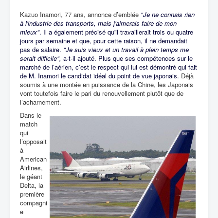
Kazuo Inamori, 77 ans, annonce d’emblée
"Je ne connais rien
à l'industrie des transports, mais j'aimerais faire de mon
mieux"
. Il a également précisé qu'il travaillerait trois ou quatre
jours par semaine et que, pour cette raison, il ne demandait
pas de salaire.
"Je suis vieux et un travail à plein temps me
serait difficile",
a-t-il ajouté. Plus que ses compétences sur le
marché de l’aérien, c’est le respect qui lui est démontré qui fait
de M. Inamori le candidat idéal du point de vue japonais.
Déjà
soumis à une montée en puissance de la Chine, les Japonais
vont toutefois faire le pari du renouvellement plutôt que de
l’acharnement.
Dans le
match
qui
l’opposait
à
American
Airlines,
le géant
Delta, la
première
compagni
e