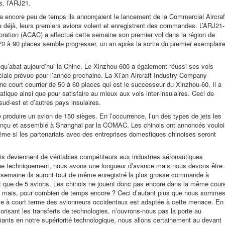
s, l’ARJ21.
y a encore peu de temps ils annonçaient le lancement de la Commercial Aircraf
 déjà, leurs premiers avions volent et enregistrent des commandes. L’ARJ21-
oration (ACAC) a effectué cette semaine son premier vol dans la région de
e 70 à 90 places semble progresser, un an après la sortie du premier exemplair
e qu’abat aujourd’hui la Chine. Le Xinzhou-600 a également réussi ses vols
iale prévue pour l’année prochaine. La Xi’an Aircraft Industry Company
gne court courrier de 50 à 60 places qui est le successeur du Xinzhou-60. Il a
ratique ainsi que pour satisfaire au mieux aux vols inter-insulaires. Ceci de
ud-est et d’autres pays insulaires.
e produire un avion de 150 sièges. En l’occurrence, l’un des types de jets les
conçu et assemblé à Shanghai par la COMAC. Les chinois ont annoncés vouloi
même si les partenariats avec des entreprises domestiques chinoises seront
ois deviennent de véritables compétiteurs aux industries aéronautiques
 que techniquement, nous avons une longueur d’avance mais nous devons être
te semaine ils auront tout de même enregistré la plus grosse commande à
agit que de 5 avions. Les chinois ne jouent donc pas encore dans la même cour
r mais, pour combien de temps encore ? Ceci d’autant plus que nous somme
ie à court terme des avionneurs occidentaux est adaptée à cette menace. En
orisant les transferts de technologies, n’ouvrons-nous pas la porte au
iants en notre supériorité technologique, nous allons certainement au devant