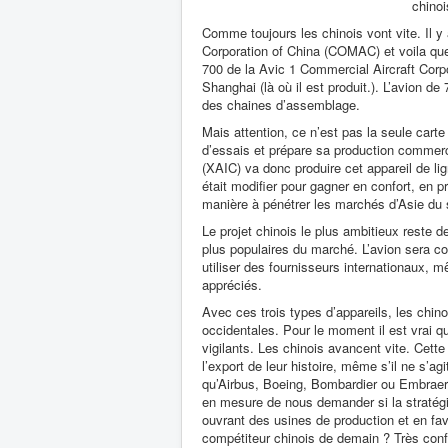
chinoi
Comme toujours les chinois vont vite. Il 
Corporation of China (COMAC) et voila que
700 de la Avic 1 Commercial Aircraft Corp
Shanghai (là où il est produit.). L’avion d
des chaines d’assemblage.
Mais attention, ce n’est pas la seule cart
d’essais et prépare sa production commerc
(XAIC) va donc produire cet appareil de li
était modifier pour gagner en confort, en p
manière à pénétrer les marchés d’Asie du s
Le projet chinois le plus ambitieux reste d
plus populaires du marché. L’avion sera 
utiliser des fournisseurs internationaux, 
appréciés.
Avec ces trois types d’appareils, les chin
occidentales. Pour le moment il est vrai
vigilants. Les chinois avancent vite. Cet
l’export de leur histoire, même s’il ne s’
qu’Airbus, Boeing, Bombardier ou Embrae
en mesure de nous demander si la stratég
ouvrant des usines de production et en fav
compétiteur chinois de demain ? Très conf