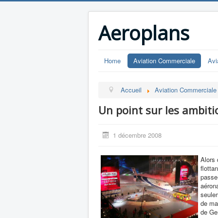
Aeroplans
Home
Aviation Commerciale
Avi
Accueil
Aviation Commerciale
Un point sur les ambit
1 décembre 2008
Alors
flotta
passe-
aérona
seulem
de mar
de Ge