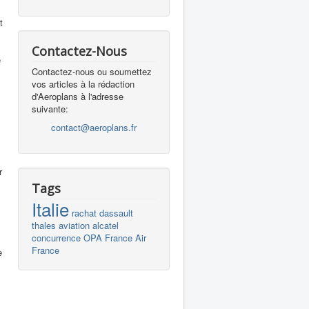
t
Contactez-Nous
e
Contactez-nous ou soumettez
vos articles à la rédaction
d'Aeroplans à l'adresse
suivante:
contact@aeroplans.fr
r
Tags
Italie
rachat
dassault
thales
aviation
alcatel
concurrence
OPA
France
Air
France
e
s