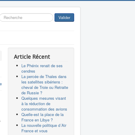
Rechercher
Valider
Article Récent
Le Phénix renait de ses
cendres
La percée de Thales dans
les satellites sibériens :
e
cheval de Troie ou Retraite
de Russie ?
Quelques mesures visant
à la réduction de
consommation des avions
Quelle-est la place de la
France en Libye ?
s
La nouvelle politique d´Air
France et vous