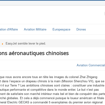
ation d'Affaire
Aviation Militaire
Europespace
Drones
EasyJet semble lever le pied.
ions aéronautiques chinoises
Aviation Commercial
 que nous avons encore tous en tête les images du colonel Zhai Zhigang
nt dans l’espace un drapeau chinois à la main (Mission Shenzhou VII), que se
t-il sur Terre ? Les ambitions chinoises sont claires : constituer une industrie
utique performante et compétitive dans le monde entier. Le but n’est pas
ent de satisfaire son marché intérieur mais bel et bien de conquérir des part
ché globales. Et cela a déjà commencé puisque le loueur américain et filiale
neral Electric GECAS a commandé 5 exemplaires du premier avion régional