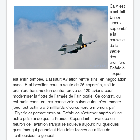
Ca y est
c’est fait.
En ce
lundi 7
septembr
e la
nouvelle
de la
vente
des
premiers
Rafale à
l’export
est enfin tombée. Dassault Aviation rentre ainsi en négociation
avec l’Etat brésilien pour la vente de 36 appareils, soit la
première tranche d’un contrat prévu de 120 avions pour
moderniser la flotte de l’armée de l’air locale. Ce contrat, qui
est maintenant en très bonne voie puisque rien n’est encore
joué, est estimé à 5 milliards d’euros hors armement par
l’Elysée et permet enfin au Rafale de s’affirmer auprès d’une
autre puissance que la France. Cependant, l’avancée du
fleuron de l’aviation française soulève aujourd’hui quelques
questions qui pourraient bien faire taches au milieu de
l’enthousiasme général.