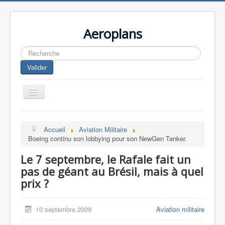
Aeroplans
Rechercher
Valider
Toggle
Navigation
Home
Accueil
Aviation Militaire
Aviation Commerciale
Boeing continu son lobbying pour son NewGen Tanker.
Aviation d'Affaire
Le 7 septembre, le Rafale fait un
Aviation Militaire
pas de géant au Brésil, mais à quel
prix ?
Europespace
Drones
10 septembre 2009
Aviation militaire