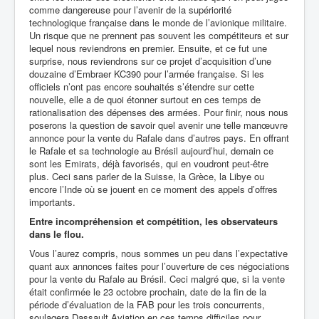
comme dangereuse pour l’avenir de la supériorité
technologique française dans le monde de l’avionique militaire.
Un risque que ne prennent pas souvent les compétiteurs et sur
lequel nous reviendrons en premier. Ensuite, et ce fut une
surprise, nous reviendrons sur ce projet d’acquisition d’une
douzaine d’Embraer KC390 pour l’armée française. Si les
officiels n’ont pas encore souhaités s’étendre sur cette
nouvelle, elle a de quoi étonner surtout en ces temps de
rationalisation des dépenses des armées. Pour finir, nous nous
poserons la question de savoir quel avenir une telle manœuvre
annonce pour la vente du Rafale dans d’autres pays. En offrant
le Rafale et sa technologie au Brésil aujourd’hui, demain ce
sont les Emirats, déjà favorisés, qui en voudront peut-être
plus. Ceci sans parler de la Suisse, la Grèce, la Libye ou
encore l’Inde où se jouent en ce moment des appels d’offres
importants.
Entre incompréhension et compétition, les observateurs
dans le flou.
Vous l’aurez compris, nous sommes un peu dans l’expectative
quant aux annonces faites pour l’ouverture de ces négociations
pour la vente du Rafale au Brésil. Ceci malgré que, si la vente
était confirmée le 23 octobre prochain, date de la fin de la
période d’évaluation de la FAB pour les trois concurrents,
soulagera Dassault Aviation en ces temps difficiles pour