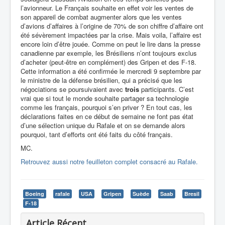
l’avionneur. Le Français souhaite en effet voir les ventes de
son appareil de combat augmenter alors que les ventes
d’avions d’affaires à l’origine de 70% de son chiffre d’affaire ont
été sévèrement impactées par la crise. Mais voila, l’affaire est
encore loin d’être jouée. Comme on peut le lire dans la presse
canadienne par exemple, les Brésiliens n’ont toujours exclus
d’acheter (peut-être en complément) des Gripen et des F-18.
Cette information a été confirmée le mercredi 9 septembre par
le ministre de la défense brésilien, qui a précisé que les
négociations se poursuivaient avec
trois
participants. C’est
vrai que si tout le monde souhaite partager sa technologie
comme les français, pourquoi s’en priver ? En tout cas, les
déclarations faites en ce début de semaine ne font pas état
d’une sélection unique du Rafale et on se demande alors
pourquoi, tant d’efforts ont été faits du côté français.
MC.
Retrouvez aussi notre feuilleton complet consacré au Rafale.
Boeing
rafale
USA
Gripen
Suède
Saab
Bresil
F-18
Article Récent