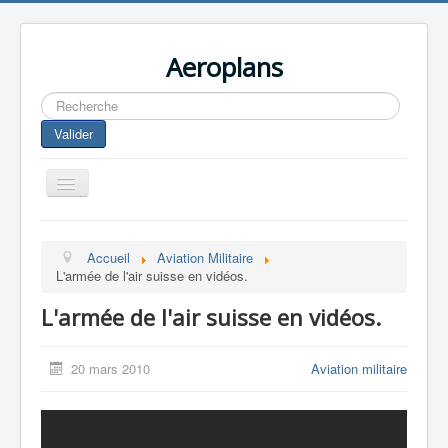
Aeroplans
Rechercher
Valider
Toggle
Navigation
Home
Accueil
Aviation Militaire
Aviation Commerciale
L'armée de l'air suisse en vidéos.
Aviation d'Affaire
L'armée de l'air suisse en vidéos.
Aviation Militaire
Europespace
20 mars 2010
Aviation militaire
Drones