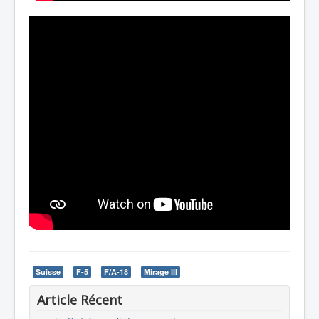
Suisse
F-5
F/A-18
Mirage III
Article Récent