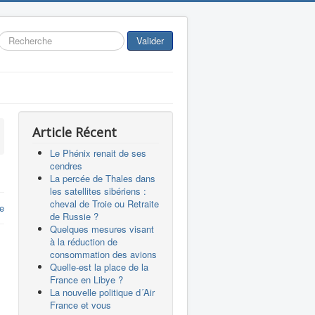
Rechercher
Valider
Article Récent
Le Phénix renait de ses
cendres
La percée de Thales dans
les satellites sibériens :
cheval de Troie ou Retraite
re
de Russie ?
Quelques mesures visant
à la réduction de
consommation des avions
Quelle-est la place de la
France en Libye ?
La nouvelle politique d´Air
France et vous