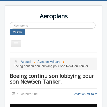
Aeroplans
Rechercher
Valider
Toggle
Navigation
Home
Accueil
Aviation Militaire
Aviation Commerciale
Boeing continu son lobbying pour son NewGen Tanker.
Aviation d'Affaire
Boeing continu son lobbying pour
Aviation Militaire
son NewGen Tanker.
Europespace
18 octobre 2010
Aviation militaire
Drones