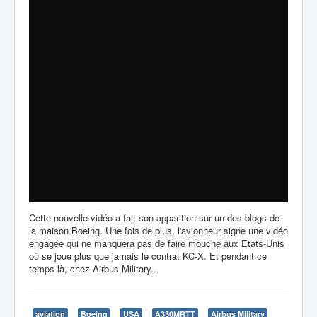
Cette nouvelle vidéo a fait son apparition sur un des blogs de
la maison Boeing. Une fois de plus, l'avionneur signe une vidéo
engagée qui ne manquera pas de faire mouche aux Etats-Unis
où se joue plus que jamais le contrat KC-X. Et pendant ce
temps là, chez Airbus Military...
aviation
Boeing
USA
A330MRTT
Airbus Military