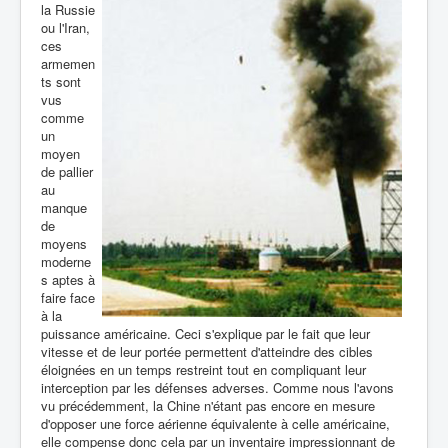
la Russie
ou l'Iran,
ces
armemen
ts sont
vus
comme
un
moyen
de pallier
au
manque
de
moyens
moderne
s aptes à
faire face
à la
puissance américaine. Ceci s'explique par le fait que leur
vitesse et de leur portée permettent d'atteindre des cibles
éloignées en un temps restreint tout en compliquant leur
interception par les défenses adverses. Comme nous l'avons
vu précédemment, la Chine n'étant pas encore en mesure
d'opposer une force aérienne équivalente à celle américaine,
elle compense donc cela par un inventaire impressionnant de