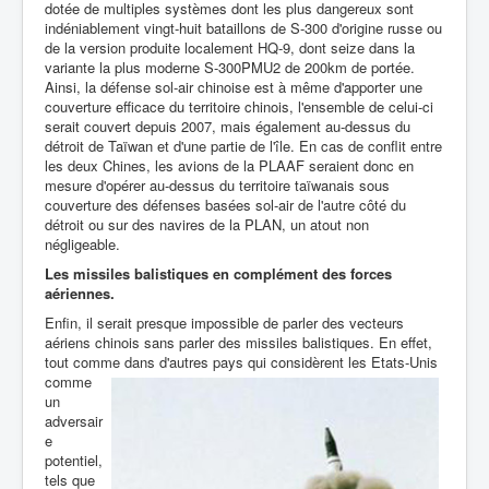
dotée de multiples systèmes dont les plus dangereux sont
indéniablement vingt-huit bataillons de S-300 d'origine russe ou
de la version produite localement HQ-9, dont seize dans la
variante la plus moderne S-300PMU2 de 200km de portée.
Ainsi, la défense sol-air chinoise est à même d'apporter une
couverture efficace du territoire chinois, l'ensemble de celui-ci
serait couvert depuis 2007, mais également au-dessus du
détroit de Taïwan et d'une partie de l'île. En cas de conflit entre
les deux Chines, les avions de la PLAAF seraient donc en
mesure d'opérer au-dessus du territoire taïwanais sous
couverture des défenses basées sol-air de l'autre côté du
détroit ou sur des navires de la PLAN, un atout non
négligeable.
Les missiles balistiques en complément des forces
aériennes.
Enfin, il serait presque impossible de parler des vecteurs
aériens chinois sans parler des missiles balistiques. En effet,
tout comme dans d'autres pays qui considèrent les Etats-Unis
comme
un
adversair
e
potentiel,
tels que