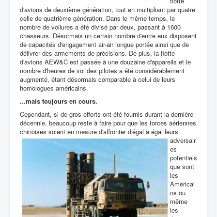
flotte
d'avions de deuxième génération, tout en multipliant par quatre
celle de quatrième génération. Dans le même temps, le
nombre de voilures a été divisé par deux, passant à 1600
chasseurs. Désormais un certain nombre d'entre eux disposent
de capacités d'engagement air-air longue portée ainsi que de
délivrer des armements de précisions. De plus, la flotte
d'avions AEW&C est passée à une douzaine d'appareils et le
nombre d'heures de vol des pilotes a été considérablement
augmenté, étant désormais comparable à celui de leurs
homologues américains.
...mais toujours en cours.
Cependant, si de gros efforts ont été fournis durant la dernière
décennie, beaucoup reste à faire pour que les forces aériennes
chinoises soient en mesure d'affronter d'égal à égal leurs
adversair
es
potentiels
que sont
les
Américai
ns ou
même
les