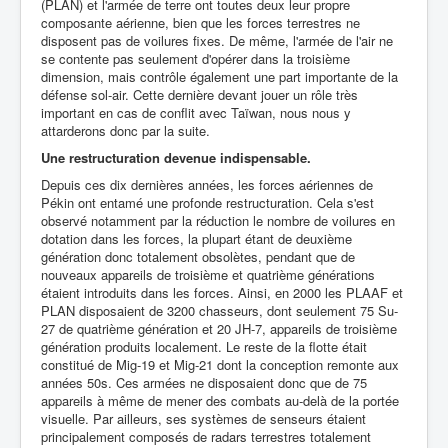
(PLAN) et l'armée de terre ont toutes deux leur propre
composante aérienne, bien que les forces terrestres ne
disposent pas de voilures fixes. De même, l'armée de l'air ne
se contente pas seulement d'opérer dans la troisième
dimension, mais contrôle également une part importante de la
défense sol-air. Cette dernière devant jouer un rôle très
important en cas de conflit avec Taïwan, nous nous y
attarderons donc par la suite.
Une restructuration devenue indispensable.
Depuis ces dix dernières années, les forces aériennes de
Pékin ont entamé une profonde restructuration. Cela s'est
observé notamment par la réduction le nombre de voilures en
dotation dans les forces, la plupart étant de deuxième
génération donc totalement obsolètes, pendant que de
nouveaux appareils de troisième et quatrième générations
étaient introduits dans les forces. Ainsi, en 2000 les PLAAF et
PLAN disposaient de 3200 chasseurs, dont seulement 75 Su-
27 de quatrième génération et 20 JH-7, appareils de troisième
génération produits localement. Le reste de la flotte était
constitué de Mig-19 et Mig-21 dont la conception remonte aux
années 50s. Ces armées ne disposaient donc que de 75
appareils à même de mener des combats au-delà de la portée
visuelle. Par ailleurs, ses systèmes de senseurs étaient
principalement composés de radars terrestres totalement