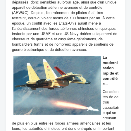
dépassés, donc sensibles au brouillage, ainsi que d'un unique
appareil de détection aérienne avancée et de contrôle
(AEW&C). De plus, l'entraînement de pilotes était très
restreint, ceux-ci volant moins de 100 heures par an. A cette
époque, un conflit avec les Etats-Unis aurait mené à
l'anéantissement des forces aériennes chinoises en quelques
instants par une USAF et une US Navy dotées uniquement de
chasseurs de quatrième et cinquième générations, de
bombardiers furtifs et de nombreux appareils de soutiens de
guerre électronique et de détection avancée.
La
moderni
sation
rapide et
contrôlé
e
...
Conscien
tes de ce
trou
capacitair
e qui se
creusait
de plus en plus entre les forces armées américaines et les
leurs, les autorités chinoises ont donc entrepris un important