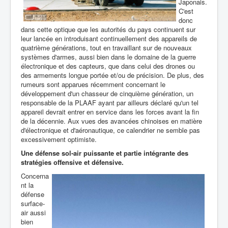
Japonais.
C'est
donc
dans cette optique que les autorités du pays continuent sur
leur lancée en introduisant continuellement des appareils de
quatrième générations, tout en travaillant sur de nouveaux
systèmes d'armes, aussi bien dans le domaine de la guerre
électronique et des capteurs, que dans celui des drones ou
des armements longue portée et/ou de précision. De plus, des
rumeurs sont apparues récemment concernant le
développement d'un chasseur de cinquième génération, un
responsable de la PLAAF ayant par ailleurs déclaré qu'un tel
appareil devrait entrer en service dans les forces avant la fin
de la décennie. Aux vues des avancées chinoises en matière
d'électronique et d'aéronautique, ce calendrier ne semble pas
excessivement optimiste.
Une défense sol-air puissante et partie intégrante des
stratégies offensive et défensive.
Concerna
nt la
défense
surface-
air aussi
bien