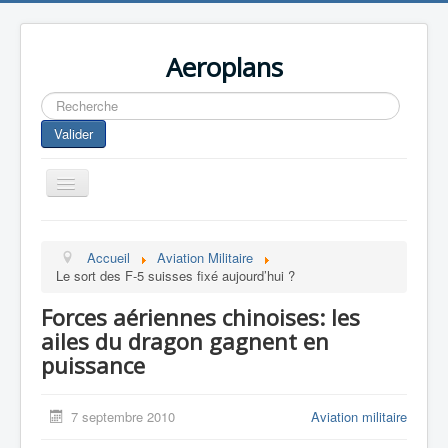
Aeroplans
Rechercher
Valider
Toggle
Navigation
Home
Accueil
Aviation Militaire
Aviation Commerciale
Le sort des F-5 suisses fixé aujourd’hui ?
Aviation d'Affaire
Forces aériennes chinoises: les
Aviation Militaire
ailes du dragon gagnent en
puissance
Europespace
Drones
7 septembre 2010
Aviation militaire