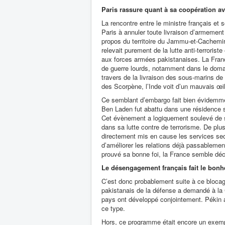
Paris rassure quant à sa coopération a
La rencontre entre le ministre français et 
Paris à annuler toute livraison d’armement 
propos du territoire du Jammu-et-Cachemir
relevait purement de la lutte anti-terroris
aux forces armées pakistanaises. La Franc
de guerre lourds, notamment dans le doma
travers de la livraison des sous-marins de
des Scorpène, l’Inde voit d’un mauvais œil
Ce semblant d’embargo fait bien évidemme
Ben Laden fut abattu dans une résidence sit
Cet évènement a logiquement soulevé de s
dans sa lutte contre de terrorisme. De pl
directement mis en cause les services secr
d’améliorer les relations déjà passablemen
prouvé sa bonne foi, la France semble déc
Le désengagement français fait le bonh
C’est donc probablement suite à ce blocag
pakistanais de la défense a demandé à la 
pays ont développé conjointement. Pékin a 
ce type.
Hors, ce programme était encore un exempl