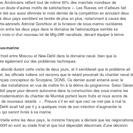
 les Américains raflent tout de même 50% des marchés mondiaux de
cun doute d’autres motifs de satisfactions ». Les Russes ont d’ailleurs fait
r été eux aussi éliminés le mois dernier de la compétition en annulant deux
ces deux pays semblent se tendre de plus en plus, notamment à cause des
orte-aéronefs Admiral Gorshkov et la livraison de sous-marins nucléaires
tion entre les deux pays dans le domaine de l'aéronautique semble se
e mois-ci d'un nouveau lot de Mig-29K navalisés, devant équiper à terme
sous-marine
ce froid entre Moscou et New-Dehli dans le domaine naval, bien que la
ute également sur des problèmes techniques.
l abordé durant cette visite de deux jours, et il semblerait que le problème ait
t, les officiels indiens ont reconnu que le retard provenait du chantier naval d
rançais concepteur du Scorpène, DCNS. Ce dernier aurait entamé avec le
 des installations en vue de mettre fin à la dérive du programme. Selon Gérar
e doit payer pour devenir autonome dans la construction des sous-marins les
modernisation du chantier de Mumbai portent leurs fruits et nous avons de
s de nouveaux retards. » . Preuve s’il en est que ceci ne met pas à mal la
Dehli avait fait par il y a quelques mois de son intention d’augmenter le
qui seront livrés à sa marine.
strielle entre les deux pays, le ministre français a déclaré que les négociation
000H en sont au stade final et que tout dépendait désormais d’une décision