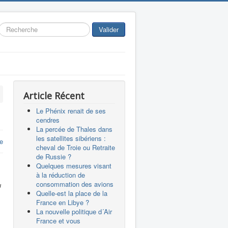
Rechercher
Valider
Article Récent
Le Phénix renait de ses
cendres
La percée de Thales dans
les satellites sibériens :
re
cheval de Troie ou Retraite
de Russie ?
Quelques mesures visant
à la réduction de
consommation des avions
u
Quelle-est la place de la
France en Libye ?
La nouvelle politique d´Air
France et vous