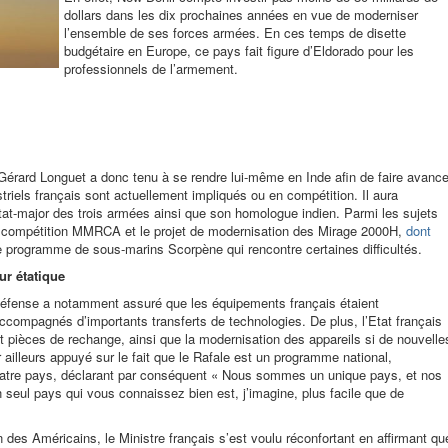
dollars dans les dix prochaines années en vue de moderniser
l’ensemble de ses forces armées. En ces temps de disette
budgétaire en Europe, ce pays fait figure d’Eldorado pour les
professionnels de l’armement.
 Gérard Longuet a donc tenu à se rendre lui-même en Inde afin de faire avance
triels français sont actuellement impliqués ou en compétition. Il aura
Etat-major des trois armées ainsi que son homologue indien. Parmi les sujets
a compétition MMRCA et le projet de modernisation des Mirage 2000H,
dont
e programme de sous-marins Scorpène qui rencontre certaines difficultés.
ur étatique
éfense a notamment assuré que les équipements français étaient
 accompagnés d’importants transferts de technologies. De plus, l’Etat français
et pièces de rechange, ainsi que la modernisation des appareils si de nouvelle
r ailleurs appuyé sur le fait que le Rafale est un programme national,
 quatre pays, déclarant par conséquent « Nous sommes un unique pays, et nos
 seul pays qui vous connaissez bien est, j’imagine, plus facile que de
 des Américains, le Ministre français s’est voulu réconfortant en affirmant qu