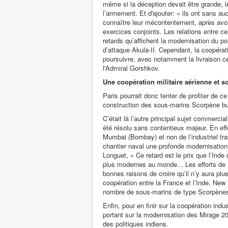
même si la déception devait être grande,
l’armement. Et d'ajouter: « ils ont sans au
connaître leur mécontentement, après avoi
exercices conjoints. Les relations entre 
retards qu’affichent la modernisation du p
d’attaque Akula-II. Cependant, la coopéra
poursuivre, avec notamment la livraison c
l'Admiral Gorshkov.
Une coopération militaire aérienne et 
Paris pourrait donc tenter de profiter de 
construction des sous-marins Scorpène b
C’était là l’autre principal sujet commercia
été résolu sans contentieux majeur. En effe
Mumbai (Bombay) et non de l’industriel f
chantier naval une profonde modernisation
Longuet, « Ce retard est le prix que l’Ind
plus modernes au monde... Les efforts de 
bonnes raisons de croire qu’il n’y aura plu
coopération entre la France et l’Inde, New 
nombre de sous-marins de type Scorpènes 
Enfin, pour en finir sur la coopération indu
portant sur la modernisation des Mirage 2
des politiques indiens.