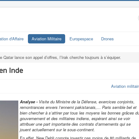
ation d'Affaire
Aviation Militaire
Europespace
Drones
e Qatar lance son appel d’offres, l’Irak cherche toujours à s’équiper.
 en Inde
Aviation militai
Analyse -
Visite du Ministre de la Défense, exercices conjoints,
remontrances envers l’ennemi pakistanais,… Paris semble bel et
bien chercher à s’attirer par tous les moyens les bonnes grâces d
gouvernement et des militaires indiens, espérant ainsi se voir
attribuer une part importante des contrats d’armements qui se
jouent actuellement sur le sous-continent.
En effet, New Dehli compte investir pas moins de 80 milliards de