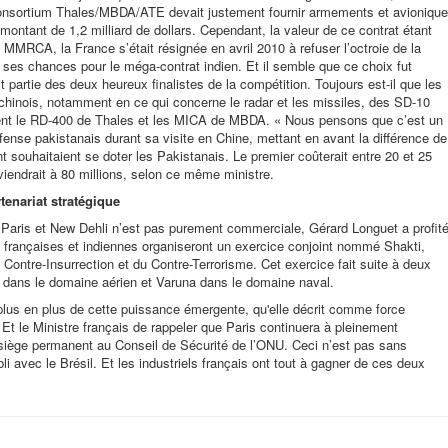
onsortium Thales/MBDA/ATE devait justement fournir armements et avionique
ntant de 1,2 milliard de dollars. Cependant, la valeur de ce contrat étant
u MMRCA, la France s’était résignée en avril 2010 à refuser l’octroie de la
r ses chances pour le méga-contrat indien. Et il semble que ce choix fut
it partie des deux heureux finalistes de la compétition. Toujours est-il que les
hinois, notamment en ce qui concerne le radar et les missiles, des SD-10
nt le RD-400 de Thales et les MICA de MBDA. « Nous pensons que c’est un
éfense pakistanais durant sa visite en Chine, mettant en avant la différence de
nt souhaitaient se doter les Pakistanais. Le premier coûterait entre 20 et 25
viendrait à 80 millions, selon ce même ministre.
tenariat stratégique
re Paris et New Dehli n’est pas purement commerciale, Gérard Longuet a profit
 françaises et indiennes organiseront un exercice conjoint nommé Shakti,
 Contre-Insurrection et du Contre-Terrorisme. Cet exercice fait suite à deux
a dans le domaine aérien et Varuna dans le domaine naval.
plus en plus de cette puissance émergente, qu'elle décrit comme force
e. Et le Ministre français de rappeler que Paris continuera à pleinement
n siège permanent au Conseil de Sécurité de l’ONU. Ceci n’est pas sans
bli avec le Brésil. Et les industriels français ont tout à gagner de ces deux