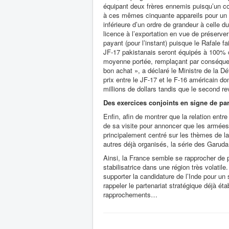
équipant deux frères ennemis puisqu’un c
à ces mêmes cinquante appareils pour un mo
inférieure d’un ordre de grandeur à celle d
licence à l’exportation en vue de préserve
payant (pour l’instant) puisque le Rafale fa
JF-17 pakistanais seront équipés à 100% c
moyenne portée, remplaçant par conséque
bon achat », a déclaré le Ministre de la D
prix entre le JF-17 et le F-16 américain do
millions de dollars tandis que le second re
Des exercices conjoints en signe de par
Enfin, afin de montrer que la relation ent
de sa visite pour annoncer que les armées
principalement centré sur les thèmes de la
autres déjà organisés, la série des Garud
Ainsi, la France semble se rapprocher de 
stabilisatrice dans une région très volatil
supporter la candidature de l’Inde pour u
rappeler le partenariat stratégique déjà éta
rapprochements…