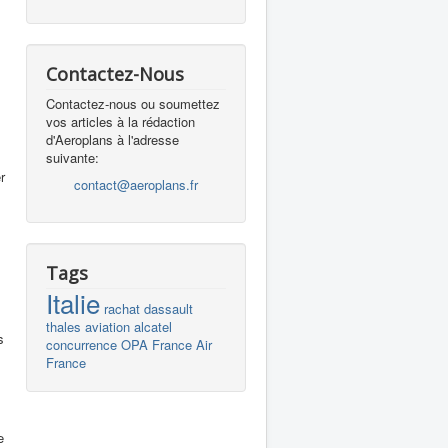
Contactez-Nous
Contactez-nous ou soumettez
vos articles à la rédaction
d'Aeroplans à l'adresse
suivante:
r
contact@aeroplans.fr
Tags
Italie
rachat
dassault
thales
aviation
alcatel
s
concurrence
OPA
France
Air
France
e