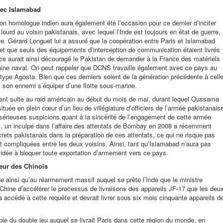
vec Islamabad
son homologue indien aura également été l’occasion pour ce dernier d’inciter
lourd au voisin pakistanais, avec lequel l’Inde est toujours en état de guerre,
e. Gérard Longuet lui a assuré que la coopération entre Paris et Islamabad
te et que seuls des équipements d’interception de communication étaient livrés
e aurait ainsi découragé le Pakistan de demander à la France des matériels
ine naval. On peut rappeler que DCNS travaille également avec ce pays au
 type Agosta. Bien que ces derniers soient de la génération précédente à cell
 son ennemi s’équiper d’une flotte sous-marine.
nt suite au raid américain au début du mois de mai, durant lequel Oussama
uée en plein cœur d’un lieu de villégiature d’officiers de l’armée pakistanais
érieuses suspicions quant à la sincérité de l’engagement de cette armée
us, un inculpé dans l’affaire des attentats de Bombay en 2008 a récemment
ets pakistanais dans la préparation de ces attentats, ce qui ne risque pas
t compliquées entre les deux voisins. Ainsi, tant qu’Islamabad n’aura pas
idée à bloquer toute exportation d’armement vers ce pays.
eur des Chinois
e ainsi qu’au réarmement massif auquel se prête l’Inde que le ministre
Chine d’accélérer le processus de livraisons des appareils JF-17 que les deu
accédé à cette requête et devrait livrer sous six mois cinquante appareils d
e du double jeu auquel se livrait Paris dans cette région du monde, en