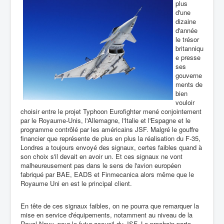
plus
d'une
dizaine
d'année
le trésor
britanniqu
e presse
ses
gouverne
ments de
bien
vouloir
choisir entre le projet Typhoon Eurofighter mené conjointement
par le Royaume-Unis, l'Allemagne, l'Italie et l'Espagne et le
programme contrôlé par les américains JSF. Malgré le gouffre
financier que représente de plus en plus la réalisation du F-35,
Londres a toujours envoyé des signaux, certes faibles quand à
son choix s'il devait en avoir un. Et ces signaux ne vont
malheureusement pas dans le sens de l'avion européen
fabriqué par BAE, EADS et Finmecanica alors même que le
Royaume Uni en est le principal client.
En tête de ces signaux faibles, on ne pourra que remarquer la
mise en service d'équipements, notamment au niveau de la
Royal Navy, pour le futur accueil du JSF. Le prochain porte-