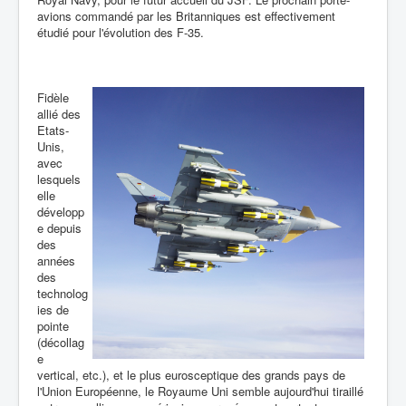
avions commandé par les Britanniques est effectivement
étudié pour l'évolution des F-35.
Fidèle
allié des
Etats-
Unis,
avec
lesquels
elle
développ
e depuis
des
années
des
technolog
ies de
pointe
(décollag
e
vertical, etc.), et le plus eurosceptique des grands pays de
l'Union Européenne, le Royaume Uni semble aujourd'hui tiraillé