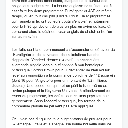
entre ses alliances américaine, européenne et surtout ses
obligations budgétaires. La bourse anglaise ne suffirait pas à
satisfaire les deux programmes Eurofighter et JSF en même
temps, ou en tout cas pas jusqu'au bout. Deux programmes
qui, rappelons le, ont vu leurs coûts s'envoler, et notamment
pour le F-35 qui devient de plus en plus un avion de luxe. On
comprend alors le désir du trésor anglais de choisir entre l'un
ou l'autre avion.
Les faits sont là et commencent à s'accumuler en défaveur de
l'Eurofighter et de la livraison de sa troisième tranche
d'appareils. Vendredi dernier (24 avril), la chancelière
allemande Angela Merkel a téléphoné à son homologue
britannique Gordon Brown pour lui demander de bien vouloir
lever son opposition à la commande conjointe de 112 appareils
(dont 16 pour l'Angleterre pour un montant de 1,2 milliards
d'euros). Une opposition qui met en péril le futur même de
l'avion puisque si le Royaume Uni venait à effectivement se
retirer du programme, les coûts pour les trois pays restants
grimperaient. Sans l'accord britannique, les termes de la
commande globale ne peuvent pas être appliqués.
Or il n'est pas dit qu'une telle augmentation de prix soit pour
l'Allemagne, l'Italie et l'Espagne une bonne nouvelle dans ce