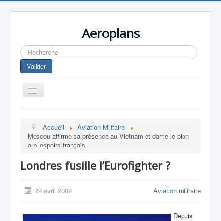
Aeroplans
Rechercher
Valider
Toggle
Navigation
Home
Accueil
Aviation Militaire
Aviation Commerciale
Moscou affirme sa présence au Vietnam et dame le pion
aux espoirs français.
Aviation d'Affaire
Londres fusille l’Eurofighter ?
Aviation Militaire
Europespace
29 avril 2009
Aviation militaire
Drones
Depuis