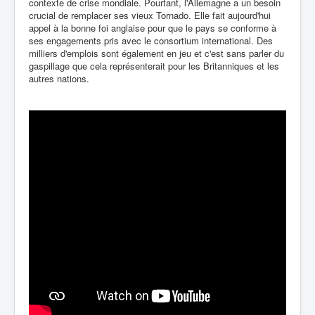
contexte de crise mondiale. Pourtant, l'Allemagne a un besoin
crucial de remplacer ses vieux Tornado. Elle fait aujourd'hui
appel à la bonne foi anglaise pour que le pays se conforme à
ses engagements pris avec le consortium international. Des
milliers d'emplois sont également en jeu et c'est sans parler du
gaspillage que cela représenterait pour les Britanniques et les
autres nations.