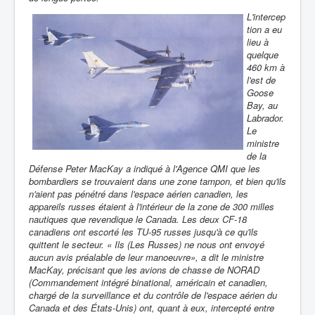
L'intercep
tion a eu
lieu à
quelque
460 km à
l'est de
Goose
Bay, au
Labrador.
Le
ministre
de la
Défense Peter MacKay a indiqué à l'Agence QMI que les
bombardiers se trouvaient dans une zone tampon, et bien qu'ils
n'aient pas pénétré dans l'espace aérien canadien, les
appareils russes étaient à l'intérieur de la zone de 300 milles
nautiques que revendique le Canada. Les deux CF-18
canadiens ont escorté les TU-95 russes jusqu'à ce qu'ils
quittent le secteur. « Ils (Les Russes) ne nous ont envoyé
aucun avis préalable de leur manoeuvre», a dit le ministre
MacKay, précisant que les avions de chasse de NORAD
(Commandement intégré binational, américain et canadien,
chargé de la surveillance et du contrôle de l'espace aérien du
Canada et des États-Unis) ont, quant à eux, intercepté entre