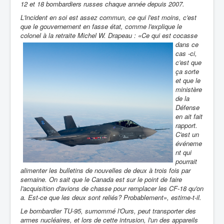
12 et 18 bombardiers russes chaque année depuis 2007.
L'incident en soi est assez commun, ce qui l'est moins, c'est
que le gouvernement en fasse état, comme l'explique le
colonel à la
retraite Michel W. Drapeau : «Ce qui est cocasse
dans ce
cas -ci,
c'est que
ça sorte
et que le
ministère
de la
Défense
en ait fait
rapport.
C'est un
événeme
nt qui
pourrait
alimenter les bulletins de nouvelles de deux à trois fois par
semaine. On sait que le Canada est sur le point de faire
l'acquisition d'avions de chasse pour remplacer les CF-18 qu'on
a. Est-ce que les deux sont reliés? Probablement», estime-t-il.
Le bombardier TU-95, surnommé l'Ours, peut transporter des
armes nucléaires, et lors de cette intrusion, l'un des appareils