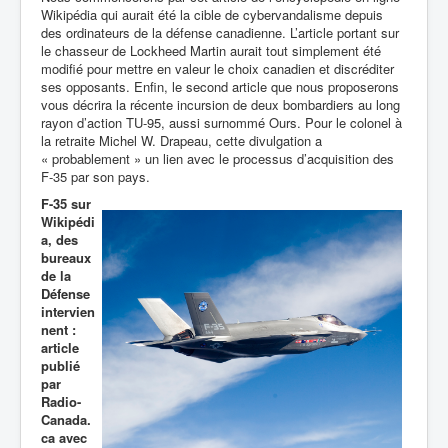
Wikipédia qui aurait été la cible de cybervandalisme depuis
des ordinateurs de la défense canadienne. L’article portant sur
le chasseur de Lockheed Martin aurait tout simplement été
modifié pour mettre en valeur le choix canadien et discréditer
ses opposants. Enfin, le second article que nous proposerons
vous décrira la récente incursion de deux bombardiers au long
rayon d’action TU-95, aussi surnommé Ours. Pour le colonel à
la retraite Michel W. Drapeau, cette divulgation a
« probablement » un lien avec le processus d’acquisition des
F-35 par son pays.
F-35 sur
Wikipédi
a, des
bureaux
de la
Défense
intervien
nent :
article
publié
par
Radio-
Canada.
ca avec