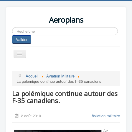
Aeroplans
Rechercher
Valider
Toggle
Navigation
Home
Accueil
Aviation Militaire
Aviation Commerciale
La polémique continue autour des F-35 canadiens.
Aviation d'Affaire
La polémique continue autour des
Aviation Militaire
F-35 canadiens.
Europespace
2 août 2010
Aviation militaire
Drones
La