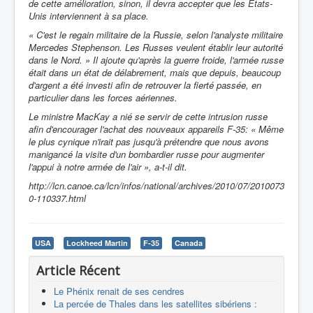
de cette amélioration, sinon, il devra accepter que les États-
Unis interviennent à sa place.
« C'est le regain militaire de la Russie, selon l'analyste militaire
Mercedes Stephenson. Les Russes veulent établir leur autorité
dans le Nord. » Il ajoute qu'après la guerre froide, l'armée russe
était dans un état de délabrement, mais que depuis, beaucoup
d'argent a été investi afin de retrouver la fierté passée, en
particulier dans les forces aériennes.
Le ministre MacKay a nié se servir de cette intrusion russe
afin d'encourager l'achat des nouveaux appareils F-35: « Même
le plus cynique n'irait pas jusqu'à prétendre que nous avons
manigancé la visite d'un bombardier russe pour augmenter
l'appui à notre armée de l'air », a-t-il dit.
http://lcn.canoe.ca/lcn/infos/national/archives/2010/07/2010073
0-110337.html
USA
Lockheed Martin
F-35
Canada
Article Récent
Le Phénix renait de ses cendres
La percée de Thales dans les satellites sibériens :