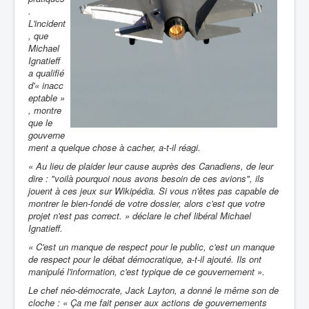
.
L'incident
, que
Michael
Ignatieff
a qualifié
d'« inacc
eptable »
, montre
que le
gouverne
ment a quelque chose à cacher, a-t-il réagi.
« Au lieu de plaider leur cause auprès des Canadiens, de leur
dire : "voilà pourquoi nous avons besoin de ces avions", ils
jouent à ces jeux sur Wikipédia. Si vous n'êtes pas capable de
montrer le bien-fondé de votre dossier, alors c'est que votre
projet n'est pas correct. » déclare le chef libéral Michael
Ignatieff.
« C'est un manque de respect pour le public, c'est un manque
de respect pour le débat démocratique, a-t-il ajouté. Ils ont
manipulé l'information, c'est typique de ce gouvernement ».
Le chef néo-démocrate, Jack Layton, a donné le même son de
cloche : « Ça me fait penser aux actions de gouvernements