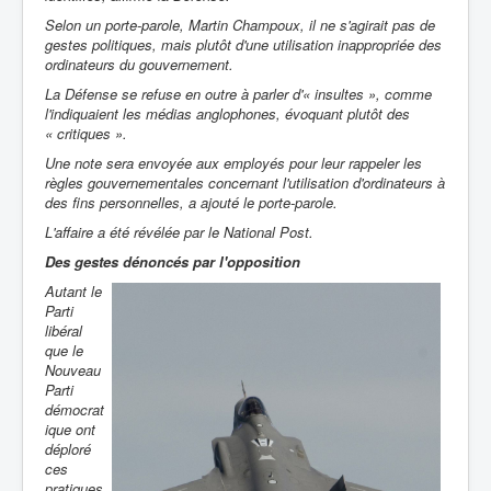
Selon un porte-parole, Martin Champoux, il ne s'agirait pas de
gestes politiques, mais plutôt d'une utilisation inappropriée des
ordinateurs du gouvernement.
La Défense se refuse en outre à parler d'« insultes », comme
l'indiquaient les médias anglophones, évoquant plutôt des
« critiques ».
Une note sera envoyée aux employés pour leur rappeler les
règles gouvernementales concernant l'utilisation d'ordinateurs à
des fins personnelles, a ajouté le porte-parole.
L'affaire a été révélée par le
National Post
.
Des gestes dénoncés par l'opposition
Autant le
Parti
libéral
que le
Nouveau
Parti
démocrat
ique ont
déploré
ces
pratiques