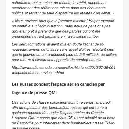
autoritaires, qui essaient de réécrire la vérité, supprimant
secrètement des références mises dans des documents
publics et tentant de faire disparaître les réalités d'un débat. »
« Nous savions tous que le [premier ministre] Harper exerçait
un contrôle sur l'administration, mais nous ne pensions pas
qu'il était prêt à prétendre que des paroles qui ont été
prononcées ne l'ont jamais été », a-t-il laissé tomber.
Les deux formations avaient mis en doute l'achat de 65
nouveaux avions de chasse sans appel d'offres, d'autant plus
que le gouvernement a dépensé plus de 2,5 milliards de dollars
pour mettre à niveau ses appareils de combat actuels.
http://www.radio-canada.ca/nouvelles/National/2010/07/29/004-
wikipedia-defense-avions.shtml
Les Russes sondent l’espace aérien canadien par
l’agence de presse QMI.
Des avions de chasse canadiens sont intervenus, mercredi,
afin de repousser des bombardiers russes qui ont tenté à
quelques reprises de sonder l'espace aérien du Canada.
L'Agence QMI a appris que deux CF-18 ont décollé de la base
de Bagotville pour intercepter deux bombardiers russes TU-95
de longue portée.