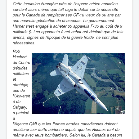
Cette incursion étrangère près de l'espace aérien canadien
survient alors même que fait rage le débat sur la nécessité
pour le Canada de remplacer ses CF-18 vieux de 30 ans par
une nouvelle génération de chasseurs. Le gouvernement
Harper s'est engagé à acheter 65 appareils F-35 au coût de 9
milliards $. Les opposants à cet achat ont déclaré que de tels
avions, dignes de l'époque de la guerre froide, ne sont plus
nécessaires.
Rob
Huebert
du Centre
d'études
militaires
et
stratégiq
ues de
l'Universit
é de
Calgary,
a précisé
à
l'Agence QMI que les Forces armées canadiennes doivent
améliorer leur flotte aérienne depuis que les Russes font de
même avec leurs bombardiers. Selon lui, le Canada a besoin