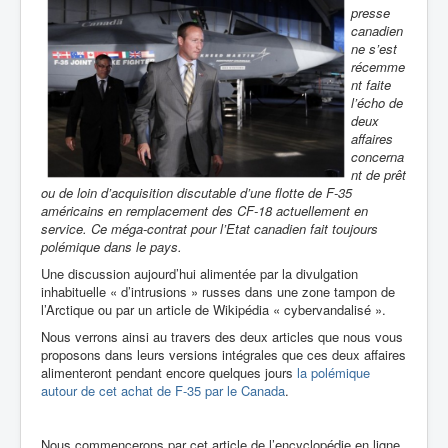
presse
canadien
ne s’est
récemme
nt faite
l’écho de
deux
affaires
concerna
nt de prêt
ou de loin d’acquisition discutable d’une flotte de F-35
américains en remplacement des CF-18 actuellement en
service. Ce méga-contrat pour l’Etat canadien fait toujours
polémique dans le pays.
Une discussion aujourd’hui alimentée par la divulgation
inhabituelle « d’intrusions » russes dans une zone tampon de
l’Arctique ou par un article de Wikipédia « cybervandalisé ».
Nous verrons ainsi au travers des deux articles que nous vous
proposons dans leurs versions intégrales que ces deux affaires
alimenteront pendant encore quelques jours
la polémique
autour de cet achat de F-35 par le Canada
.
Nous commencerons par cet article de l’encyclopédie en ligne