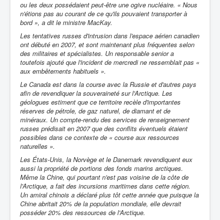
ou les deux possédaient peut-être une ogive nucléaire. « Nous
n'étions pas au courant de ce qu'ils pouvaient transporter à
bord », a dit le ministre MacKay.
Les tentatives russes d'intrusion dans l'espace aérien canadien
ont débuté en 2007, et sont maintenant plus fréquentes selon
des militaires et spécialistes. Un responsable senior a
toutefois ajouté que l'incident de mercredi ne ressemblait pas «
aux embêtements habituels ».
Le Canada est dans la course avec la Russie et d'autres pays
afin de revendiquer la souveraineté sur l'Arctique. Les
géologues estiment que ce territoire recèle d'importantes
réserves de pétrole, de gaz naturel, de diamant et de
minéraux. Un compte-rendu des services de renseignement
russes prédisait en 2007 que des conflits éventuels étaient
possibles dans ce contexte de « course aux ressources
naturelles ».
Les États-Unis, la Norvège et le Danemark revendiquent eux
aussi la propriété de portions des fonds marins arctiques.
Même la Chine, qui pourtant n'est pas voisine de la côte de
l'Arctique, a fait des incursions maritimes dans cette région.
Un amiral chinois a déclaré plus tôt cette année que puisque la
Chine abritait 20% de la population mondiale, elle devrait
posséder 20% des ressources de l'Arctique.