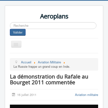
Aeroplans
Rechercher
Valider
Toggle
Navigation
Home
Accueil
Aviation Militaire
Aviation Commerciale
La Russie frappe un grand coup en Inde.
Aviation d'Affaire
La démonstration du Rafale au
Aviation Militaire
Bourget 2011 commentée
Europespace
16 juillet 2011
Aviation militaire
Drones