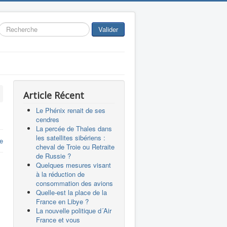
Rechercher
Valider
Article Récent
Le Phénix renait de ses
cendres
La percée de Thales dans
les satellites sibériens :
re
cheval de Troie ou Retraite
de Russie ?
Quelques mesures visant
à la réduction de
consommation des avions
Quelle-est la place de la
France en Libye ?
La nouvelle politique d´Air
France et vous