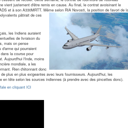
enne vient justement d'être remis en cause. Au final, le contrat avoisinant le
 à EADS et à son A330MRTT. Même selon RIA Novosti, la position de
favori de l
polyvalents pâtirait de ces
çais, les Indiens auraient
ntuelles de livraison du
les, mais on pense
d'arme qui pourraient
c dans la course pour
at. Aujourd'hui l'Inde, moins
ancière mondiale, a les
formant. Rien d'étonnant donc
de plus en plus exigeantes avec leurs fournisseurs. Aujourd'hui, les
e en tête selon les sources indiennes (à prendre avec des pincettes donc).
ale en cliquant ICI