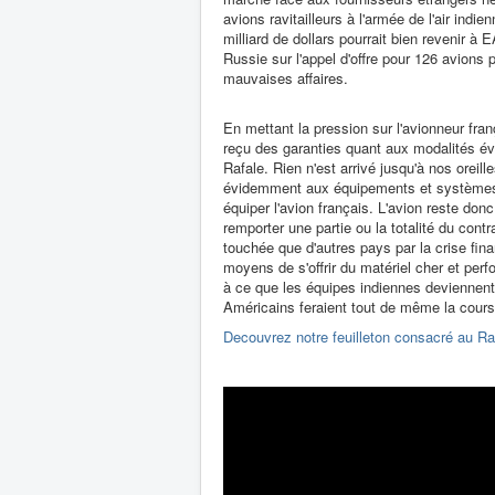
avions ravitailleurs à l'armée de l'air indi
milliard de dollars pourrait bien revenir
Russie sur l'appel d'offre pour 126 avions 
mauvaises affaires.
En mettant la pression sur l'avionneur fran
reçu des garanties quant aux modalités éve
Rafale. Rien n'est arrivé jusqu'à nos oreil
évidemment aux équipements et systèmes 
équiper l'avion français. L'avion reste don
remporter une partie ou la totalité du contr
touchée que d'autres pays par la crise fin
moyens de s'offrir du matériel cher et per
à ce que les équipes indiennes deviennent 
Américains feraient tout de même la cours
Decouvrez notre feuilleton consacré au Raf