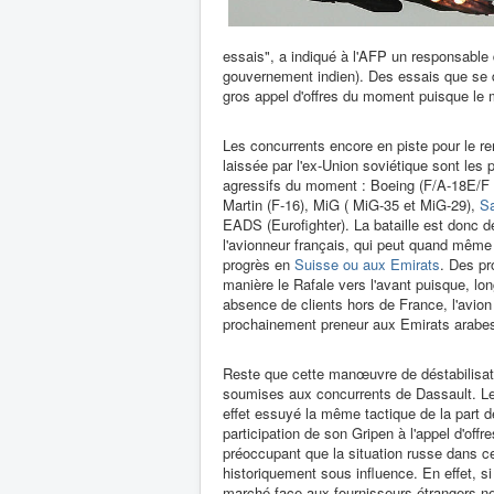
essais", a indiqué à l'AFP un responsable
gouvernement indien). Des essais que se dér
gros appel d'offres du moment puisque le m
Les concurrents encore en piste pour le re
laissée par l'ex-Union soviétique sont les 
agressifs du moment : Boeing (F/A-18E/F
Martin (F-16), MiG ( MiG-35 et MiG-29),
Sa
EADS (Eurofighter). La bataille est donc d
l'avionneur français, qui peut quand même 
progrès en
Suisse ou aux Emirats
. Des pr
manière le Rafale vers l'avant puisque, l
absence de clients hors de France, l'avion 
prochainement preneur aux Emirats arabes
Reste que cette manœuvre de déstabilisati
soumises aux concurrents de Dassault. Le
effet essuyé la même tactique de la part d
participation de son Gripen à l'appel d'offre
préoccupant que la situation russe dans ce
historiquement sous influence. En effet, s
marché face aux fournisseurs étrangers ne