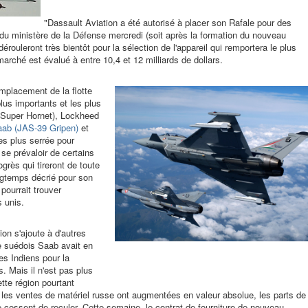
"Dassault Aviation a été autorisé à placer son Rafale pour des
 du ministère de la Défense mercredi (soit après la formation du nouveau
ouleront très bientôt pour la sélection de l'appareil qui remportera le plus
arché est évalué à entre 10,4 et 12 milliards de dollars.
mplacement de la flotte
plus importants et les plus
 Super Hornet), Lockheed
ab (JAS-39 Gripen)
et
es plus serrée pour
se prévaloir de certains
ogrès qui tireront de toute
ongtemps décrié pour son
pourrait trouver
 unis.
on s'ajoute à d'autres
 suédois Saab avait en
es Indiens pour la
s. Mais il n'est pas plus
tte région pourtant
i les ventes de matériel russe ont augmentées en valeur absolue, les parts de
 cessent de reculer. Cette semaine, le contrat de fourniture de nouveau