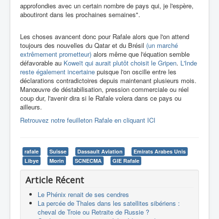
approfondies avec un certain nombre de pays qui, je l'espère,
aboutiront dans les prochaines semaines".
Les choses avancent donc pour Rafale alors que l'on attend
toujours des nouvelles du Qatar et du Brésil
(un marché
extrêmement prometteur)
alors même que l'équation semble
défavorable au
Koweït qui aurait plutôt choisit le Gripen
.
L'Inde
reste également incertaine
puisque l'on oscille entre les
déclarations contradictoires depuis maintenant plusieurs mois.
Manœuvre de déstabilisation, pression commerciale ou réel
coup dur, l'avenir dira si le Rafale volera dans ce pays ou
ailleurs.
Retrouvez notre feuilleton Rafale en cliquant ICI
rafale
Suisse
Dassault Aviation
Emirats Arabes Unis
Libye
Morin
SCNECMA
GIE Rafale
Article Récent
Le Phénix renait de ses cendres
La percée de Thales dans les satellites sibériens :
cheval de Troie ou Retraite de Russie ?