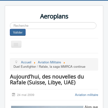
Aeroplans
Rechercher
Valider
Toggle
Navigation
Home
Accueil
Aviation Militaire
Aviation Commerciale
Duel Eurofighter / Rafale, la saga MMRCA continue
Aviation d'Affaire
Aujourd’hui, des nouvelles du
Aviation Militaire
Rafale (Suisse, Libye, UAE)
Europespace
24 mai 2009
Aviation militaire
Drones
Alors que