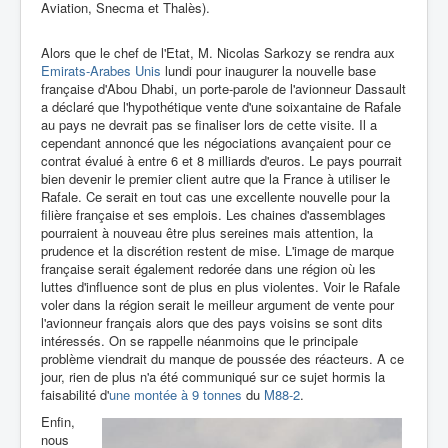
Aviation, Snecma et Thalès).
Alors que le chef de l'Etat, M. Nicolas Sarkozy se rendra aux
Emirats-Arabes Unis
lundi pour inaugurer la nouvelle base
française d'Abou Dhabi, un porte-parole de l'avionneur Dassault
a déclaré que l'hypothétique vente d'une soixantaine de Rafale
au pays ne devrait pas se finaliser lors de cette visite. Il a
cependant annoncé que les négociations avançaient pour ce
contrat évalué à entre 6 et 8 milliards d'euros. Le pays pourrait
bien devenir le premier client autre que la France à utiliser le
Rafale. Ce serait en tout cas une excellente nouvelle pour la
filière française et ses emplois. Les chaines d'assemblages
pourraient à nouveau être plus sereines mais attention, la
prudence et la discrétion restent de mise. L'image de marque
française serait également redorée dans une région où les
luttes d'influence sont de plus en plus violentes. Voir le Rafale
voler dans la région serait le meilleur argument de vente pour
l'avionneur français alors que des pays voisins se sont dits
intéressés. On se rappelle néanmoins que le principale
problème viendrait du manque de poussée des réacteurs. A ce
jour, rien de plus n'a été communiqué sur ce sujet hormis la
faisabilité d'
une montée à 9 tonnes
du
M88-2
.
Enfin,
nous