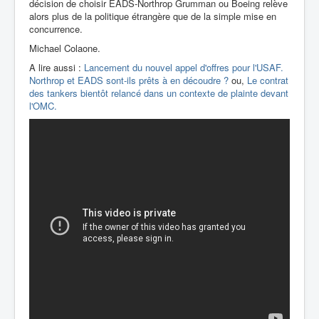
décision de choisir EADS-Northrop Grumman ou Boeing relève
alors plus de la politique étrangère que de la simple mise en
concurrence.
Michael Colaone.
A lire aussi :
Lancement du nouvel appel d'offres pour l'USAF.
Northrop et EADS sont-ils prêts à en découdre ?
ou,
Le contrat
des tankers bientôt relancé dans un contexte de plainte devant
l'OMC.