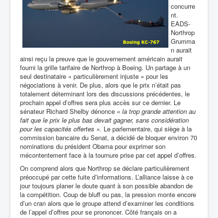
concurre
nt.
EADS-
Northrop
Grumma
n aurait
ainsi reçu la preuve que le gouvernement américain aurait
fourni la grille tarifaire de Northrop à Boeing. Un partage à un
seul destinataire « particulièrement injuste » pour les
négociations à venir. De plus, alors que le prix n’était pas
totalement déterminant lors des discussions précédentes, le
prochain appel d’offres sera plus accès sur ce dernier. Le
sénateur Richard Shelby dénonce
« la trop grande attention au
fait que le prix le plus bas devait gagner, sans considération
pour les capacités offertes ».
Le
parlementaire, qui siège à la
commission bancaire du Senat, a décidé de bloquer environ 70
nominations du président Obama pour exprimer son
mécontentement face à la tournure prise par cet appel d’offres.
On comprend alors que Northrop se déclare particulièrement
préoccupé par cette fuite d’informations. L’alliance laisse à ce
jour toujours planer le doute quant à son possible abandon de
la compétition. Coup de bluff ou pas, la pression monte encore
d’un cran alors que le groupe attend d’examiner les conditions
de l’appel d’offres pour se prononcer. Côté français on a