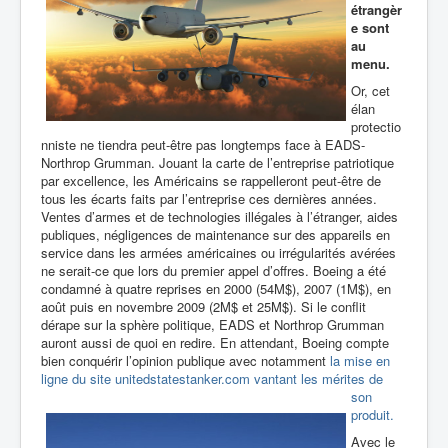
étrangèr
e sont
au
menu.
Or, cet
élan
protectio
nniste ne tiendra peut-être pas longtemps face à
EADS-
Northrop Grumman. Jouant la carte de l’entreprise patriotique
par excellence, les Américains se rappelleront peut-être de
tous les écarts faits par l’entreprise ces dernières années.
Ventes d’armes et de technologies illégales à l’étranger, aides
publiques, négligences de maintenance sur des appareils en
service dans les armées américaines ou irrégularités avérées
ne serait-ce que lors du premier appel d’offres.
Boeing a été
condamné à quatre reprises en 2000 (54M$), 2007 (1M$), en
août puis en novembre 2009 (2M$ et 25M$). Si le conflit
dérape sur la sphère politique,
EADS et Northrop Grumman
auront aussi de quoi en redire. En attendant, Boeing compte
bien conquérir l’opinion publique avec notamment
la mise en
ligne du site
unitedstatestanker.com vantant les mérites de
son
produit.
Avec le