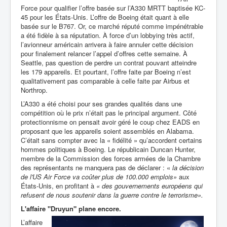
Force pour qualifier l’offre basée sur l’A330 MRTT baptisée KC-
45 pour les États-Unis. L’offre de Boeing était quant à elle
basée sur le B767. Or, ce marché réputé comme impénétrable
a été fidèle à sa réputation. À force d’un lobbying très actif,
l’avionneur américain arrivera à faire annuler cette décision
pour finalement relancer l’appel d’offres cette semaine. À
Seattle, pas question de perdre un contrat pouvant atteindre
les 179 appareils. Et pourtant, l’offre faite par Boeing n’est
qualitativement pas comparable à celle faite par Airbus et
Northrop.
L’A330 a été choisi pour ses grandes qualités dans une
compétition où le prix n’était pas le principal argument. Côté
protectionnisme on pensait avoir géré le coup chez EADS en
proposant que les appareils soient assemblés en Alabama.
C’était sans compter avec la « fidélité » qu’accordent certains
hommes politiques à Boeing.
Le républicain Duncan Hunter,
membre de la Commission des forces armées de la Chambre
des représentants ne manquera pas de déclarer : «
la
décision
de l'US Air Force va coûter plus de 100.000 emplois»
aux
États-Unis, en profitant à
« des
gouvernements européens qui
refusent de nous soutenir dans la guerre contre le terrorisme».
L'affaire "Druyun" plane encore.
L’affaire