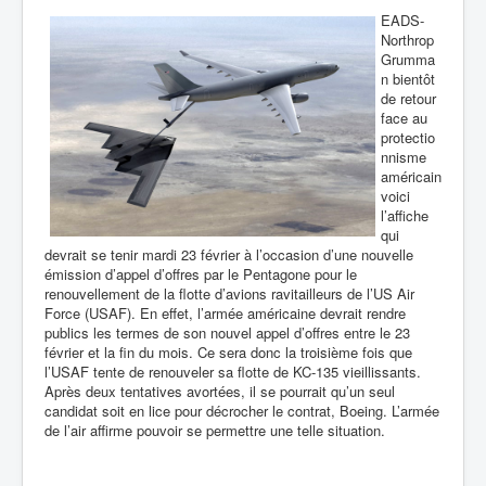
EADS-
Northrop
Grumma
n bientôt
de retour
face au
protectio
nnisme
américain
voici
l’affiche
qui
devrait se tenir mardi 23 février à l’occasion d’une nouvelle
émission d’appel d’offres par le Pentagone pour le
renouvellement de la flotte d’avions ravitailleurs de l’US Air
Force (USAF). En effet, l’armée américaine devrait rendre
publics les termes de son nouvel appel d’offres entre le 23
février et la fin du mois. Ce sera donc la troisième fois que
l’USAF
tente de renouveler sa flotte de KC-135 vieillissants.
Après deux tentatives avortées, il se pourrait qu’un seul
candidat soit en lice pour décrocher le contrat, Boeing. L’armée
de l’air affirme pouvoir se permettre une telle situation.