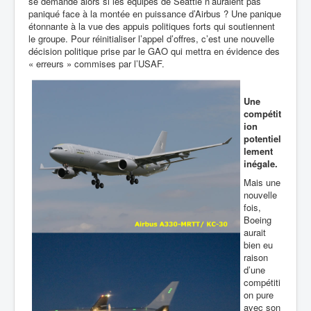
se demande alors si les équipes de Seattle n’auraient pas
paniqué face à la montée en puissance d’Airbus ? Une panique
étonnante à la vue des appuis politiques forts qui soutiennent
le groupe. Pour réinitialiser l’appel d’offres, c’est une nouvelle
décision politique prise par le GAO qui mettra en évidence des
« erreurs » commises par l’USAF.
Une
compétit
ion
potentiel
lement
inégale.
Mais une
nouvelle
fois,
Boeing
aurait
bien eu
raison
d’une
compétiti
on pure
avec son