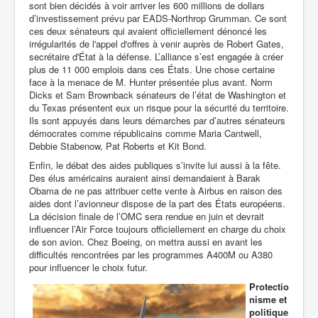
sont bien décidés à voir arriver les 600 millions de dollars
d’investissement prévu par
EADS-Northrop Grumman. Ce sont
ces deux sénateurs qui avaient officiellement dénoncé les
irrégularités de l'appel d'offres à venir auprès de Robert Gates,
secrétaire d'État à la défense. L’alliance s’est engagée à créer
plus de 11 000 emplois dans ces États. Une chose certaine
face à la menace de M. Hunter présentée plus avant.
Norm
Dicks et Sam Brownback sénateurs de l’état de Washington et
du Texas présentent eux un risque pour la sécurité du territoire.
Ils sont appuyés dans leurs démarches par d’autres sénateurs
démocrates comme républicains comme
Maria Cantwell,
Debbie Stabenow, Pat Roberts et Kit Bond.
Enfin, le débat des aides publiques s’invite lui aussi à la fête.
Des élus américains auraient ainsi demandaient à Barak
Obama de ne pas attribuer cette vente à Airbus en raison des
aides dont l’avionneur dispose de la part des États européens.
La décision finale de l’OMC sera rendue en juin et devrait
influencer l’Air Force toujours officiellement en charge du choix
de son avion.
Chez Boeing, on mettra aussi en avant les
difficultés rencontrées par les programmes A400M ou A380
pour influencer le choix futur.
Protectio
nisme et
politique