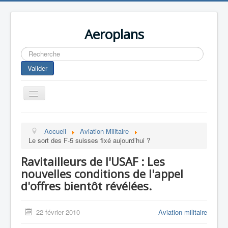
Aeroplans
Rechercher
Valider
Toggle
Navigation
Home
Accueil
Aviation Militaire
Aviation Commerciale
Le sort des F-5 suisses fixé aujourd’hui ?
Aviation d'Affaire
Ravitailleurs de l'USAF : Les
Aviation Militaire
nouvelles conditions de l'appel
d'offres bientôt révélées.
Europespace
Drones
22 février 2010
Aviation militaire