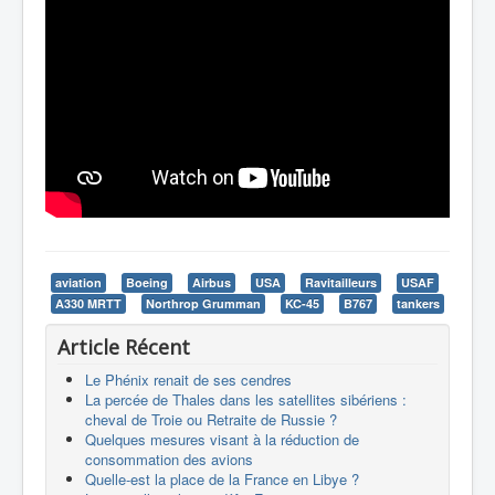
aviation
Boeing
Airbus
USA
Ravitailleurs
USAF
A330 MRTT
Northrop Grumman
KC-45
B767
tankers
Article Récent
Le Phénix renait de ses cendres
La percée de Thales dans les satellites sibériens :
cheval de Troie ou Retraite de Russie ?
Quelques mesures visant à la réduction de
consommation des avions
Quelle-est la place de la France en Libye ?