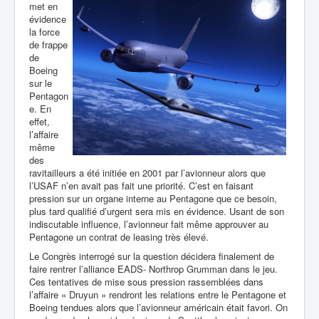
met en
évidence
la force
de frappe
de
Boeing
sur le
Pentagon
e. En
effet,
l’affaire
même
des
ravitailleurs a été initiée en 2001 par l’avionneur alors que
l’USAF n’en avait pas fait une priorité. C’est en faisant
pression sur un organe interne au Pentagone que ce besoin,
plus tard qualifié d’urgent sera mis en évidence. Usant de son
indiscutable influence, l’avionneur fait même approuver au
Pentagone un contrat de leasing très élevé.
Le Congrès interrogé sur la question décidera finalement de
faire rentrer l’alliance EADS-
Northrop Grumman dans le jeu.
Ces tentatives de mise sous pression rassemblées dans
l’affaire « Druyun » rendront les relations entre le Pentagone et
Boeing tendues alors que l’avionneur américain était favori. On