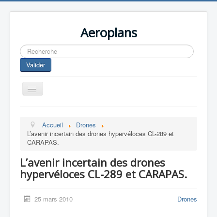
Aeroplans
Rechercher
Valider
Toggle
Navigation
Home
Accueil
Drones
Aviation Commerciale
L’avenir incertain des drones hypervéloces CL-289 et
CARAPAS.
Aviation d'Affaire
L’avenir incertain des drones
Aviation Militaire
hypervéloces CL-289 et CARAPAS.
Europespace
Drones
25 mars 2010
Drones