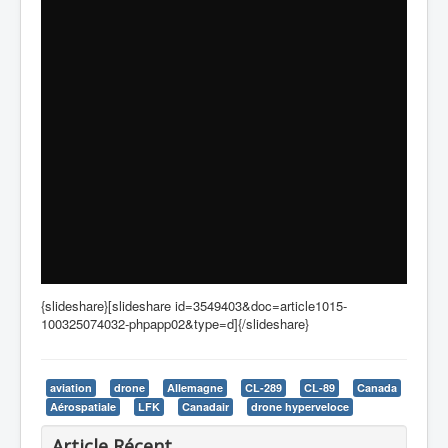
{slideshare}[slideshare id=3549403&doc=article1015-
100325074032-phpapp02&type=d]{/slideshare}
aviation
drone
Allemagne
CL-289
CL-89
Canada
Aérospatiale
LFK
Canadair
drone hyperveloce
Article Récent