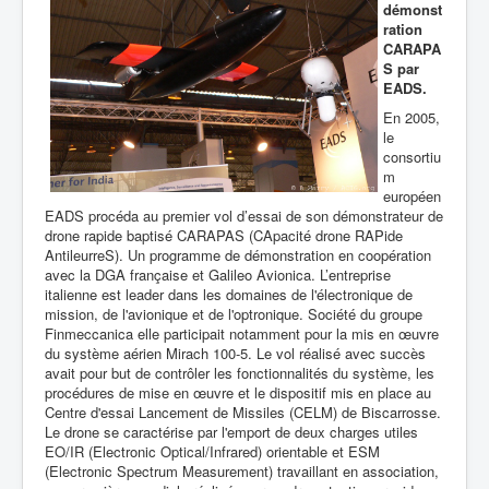
démonst
ration
CARAPA
S par
EADS.
En 2005,
le
consortiu
m
européen
EADS procéda au premier vol d’essai de son démonstrateur de
drone rapide baptisé CARAPAS
(CApacité drone RAPide
AntileurreS)
. Un programme de démonstration en coopération
avec la DGA française et
Galileo Avionica. L’entreprise
italienne est leader dans les domaines de l'électronique de
mission, de l'avionique et de l'optronique. Société du groupe
Finmeccanica elle participait notamment pour la mis en œuvre
du système aérien Mirach 100-5.
Le vol réalisé avec succès
avait pour but de contrôler les fonctionnalités du système, les
procédures de mise en œuvre et le dispositif mis en place au
Centre d'essai Lancement de Missiles (CELM) de Biscarrosse.
Le drone se caractérise par l'emport de deux charges utiles
EO/IR (Electronic Optical/Infrared) orientable et ESM
(Electronic Spectrum Measurement) travaillant en association,