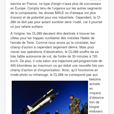
service en France, ce type d’engin n’aura plus de successeur
en Europe. Compte tenu de l’urgence sur les autres segments
de la composante, les drones MALE ou d’attaque ont plus
d’avenir et de potentiel pour nos industriels. Cependant, le Cl-
289 ne doit pas pour autant sombrer dans l’oubli, car il pourrait
un jour refaire surface.
À l'origine, les CL-289 devaient être destinés à trouver les
cibles pour les frappes nucléaires des missiles Hades de
l'armée de Terre. Comme nous avons pu le constater, leur
champ d’action a cependant largement dérivé. Mais pour
mener ses opérations d’observation, le CL-289 souffre de sa
très faible autonomie de vol, de l'ordre de 30 minutes à 720
km/h. De plus, il vole selon une trajectoire pré-programmée de
400 kilomètres au maximum ce qui réduit une nouvelle fois son
champ d’action et d’improvisation. Ainsi, qu’il fonctionne en
mode photo ou
infrarouge, le CL-289 ne correspond pas aux
besoins
actuels
en
moyens
d’observa
tion de
longue
enduranc