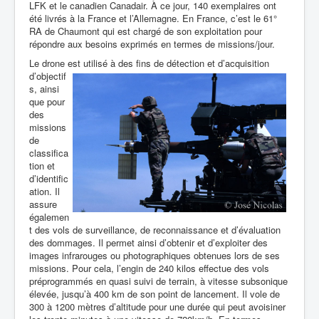
LFK et le canadien Canadair. À ce jour, 140 exemplaires ont
été livrés à la France et l’Allemagne. En France, c’est le
61°
RA de Chaumont qui est chargé de son exploitation pour
répondre aux besoins exprimés en termes de missions/jour.
Le drone est utilisé à des fins de détection et d’acquisition
d’objectif
s, ainsi
que pour
des
missions
de
classifica
tion et
d’identific
ation. Il
assure
égalemen
t des vols de surveillance, de reconnaissance et d’évaluation
des dommages. Il permet ainsi d’obtenir et d’exploiter des
images infrarouges ou photographiques obtenues lors de ses
missions. Pour cela, l’engin de 240 kilos effectue des vols
préprogrammés en quasi suivi de terrain, à vitesse subsonique
élevée, jusqu’à 400 km de son point de lancement. Il vole de
300 à 1200 mètres d’altitude pour une durée qui peut avoisiner