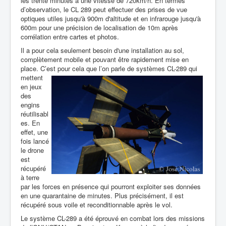
les trente minutes à une vitesse de 720km/h. En termes
d’observation,
le CL 289 peut effectuer des prises de vue
optiques utiles jusqu'à 900m d'altitude et en infrarouge jusqu'à
600m pour une précision de localisation de 10m après
corrélation entre cartes et photos.
Il a pour cela seulement besoin d'une installation au sol,
complètement mobile et pouvant être rapidement mise en
place. C’est pour cela que
l’on parle de systèmes CL-289 qui
mettent
en jeux
des
engins
réutilisabl
es. En
effet, une
fois lancé
le drone
est
récupéré
à terre
par les forces en présence qui pourront exploiter ses données
en une quarantaine de minutes. Plus précisément, il est
récupéré sous voile et reconditionnable après le vol.
Le système CL-289 a été éprouvé en combat lors des missions