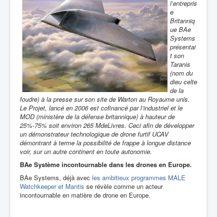
l’entrepris
e
Britanniq
ue BAe
Systems
présentai
t son
Taranis
(nom du
dieu celte
de la
foudre) à la
presse sur son site de Warton au Royaume unis.
Le
Projet, lancé en 2006 est cofinancé par l’industriel et le
MOD (ministère de la défense britannique) à hauteur de
25%-75% soit environ 265 MdeLivres. Ceci afin de développer
un démonstrateur technologique de drone furtif UCAV
démontrant à terme la possibilité de frappe à longue distance
voir, sur un autre continent en toute autonomie.
BAe Système incontournable dans les drones en Europe.
BAe Systems, déjà avec
les ambitieux programmes MALE
Watchkeeper et Mantis
se révèle comme un acteur
incontournable en matière de drone en Europe.