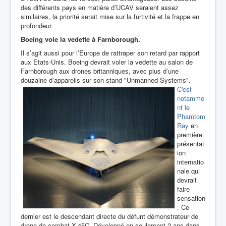
des différents pays en matière d’UCAV seraient assez
similaires, la priorité serait mise sur la furtivité et la frappe en
profondeur.
Boeing vole la vedette à
Farnborough.
Il s’agit aussi pour l’Europe de rattraper son retard par rapport
aux Etats-Unis. Boeing devrait voler la vedette au salon de
Farnborough aux drones britanniques, avec plus d’une
douzaine d’appareils sur
son stand "Unmanned Systems".
C'est
notamme
nt le
Phamtom
Ray
en
première
présentat
ion
internatio
nale qui
devrait
faire
sensation
. Ce
dernier est le descendant directe du défunt démonstrateur de
drone de combat X-45C.
Développé en seulement 2 ans dans