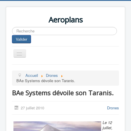
Aeroplans
Rechercher
Valider
Toggle
Navigation
Home
Accueil
Drones
Aviation Commerciale
BAe Systems dévoile son Taranis.
Aviation d'Affaire
BAe Systems dévoile son Taranis.
Aviation Militaire
Europespace
27 juillet 2010
Drones
Drones
Le 12
juillet,