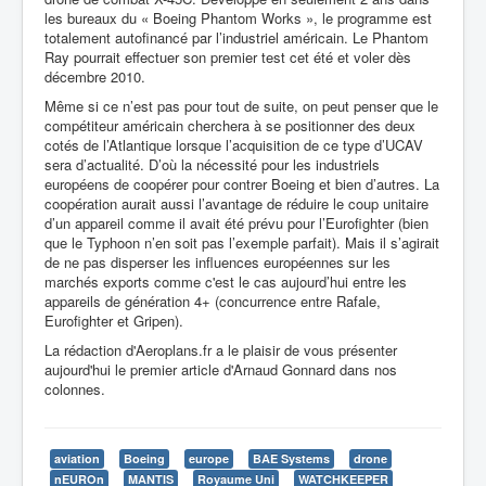
les bureaux du
« Boeing Phantom Works », le programme est
totalement autofinancé par l’industriel américain. Le Phantom
Ray pourrait effectuer son premier test cet été et voler dès
décembre 2010.
Même si ce n’est pas pour tout de suite, on peut penser
que le
compétiteur américain cherchera à se positionner des deux
cotés de l’Atlantique lorsque l’acquisition de ce type d’UCAV
sera d’actualité. D’où la nécessité pour les industriels
européens de coopérer pour contrer Boeing et bien d’autres. La
coopération aurait aussi l’avantage de réduire le coup unitaire
d’un appareil comme il avait été prévu pour l’Eurofighter (bien
que le Typhoon n’en soit pas l’exemple parfait). Mais il s’agirait
de ne pas disperser les influences européennes sur les
marchés exports comme c'est le cas aujourd’hui entre les
appareils de génération 4+ (concurrence entre Rafale,
Eurofighter et Gripen).
La rédaction d'Aeroplans.fr a le plaisir de vous présenter
aujourd'hui le premier article d'Arnaud Gonnard dans nos
colonnes.
aviation
Boeing
europe
BAE Systems
drone
nEUROn
MANTIS
Royaume Uni
WATCHKEEPER