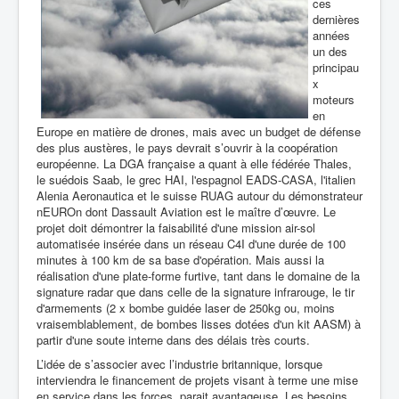
ces
dernières
années
un des
principau
x
moteurs
en
Europe en matière de drones, mais avec un budget de défense
des plus austères, le pays devrait s’ouvrir à la coopération
européenne. La DGA française a quant à elle fédérée Thales,
le suédois Saab, le grec HAI, l'espagnol EADS-CASA, l'italien
Alenia Aeronautica et le suisse RUAG autour du démonstrateur
nEUROn dont Dassault Aviation est le maître d’œuvre. Le
projet doit démontrer la faisabilité d'une mission air-sol
automatisée insérée dans un réseau C4I d'une durée de 100
minutes à 100 km de sa base d'opération. Mais aussi la
réalisation d'une plate-forme furtive, tant dans le domaine de la
signature radar que dans celle de la signature infrarouge, le tir
d'armements (2 x bombe guidée laser de 250kg ou, moins
vraisemblablement, de bombes lisses dotées d'un kit AASM) à
partir d'une soute interne dans des délais très courts.
L’idée de s’associer avec l’industrie britannique, lorsque
interviendra le financement de projets visant à terme une mise
en service dans les forces, parait avantageuse. Les besoins