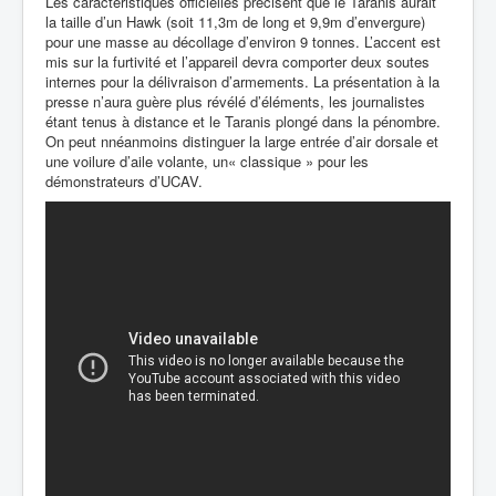
Les caractéristiques officielles précisent que le Taranis aurait
la taille d’un Hawk (soit 11,3m de long et 9,9m d’envergure)
pour une masse au décollage d’environ 9 tonnes. L’accent est
mis sur la furtivité et l’appareil devra comporter deux soutes
internes pour la délivraison d’armements. La présentation à la
presse n’aura guère plus révélé d’éléments, les journalistes
étant tenus à distance et le Taranis plongé dans la pénombre.
On peut nnéanmoins distinguer la large
entrée d’air dorsale
et
une voilure d’aile volante, un« classique » pour les
démonstrateurs d’UCAV.