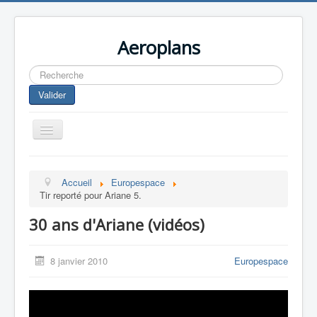
Aeroplans
Rechercher
Valider
Toggle
Navigation
Home
Accueil
Europespace
Aviation Commerciale
Tir reporté pour Ariane 5.
Aviation d'Affaire
30 ans d'Ariane (vidéos)
Aviation Militaire
Europespace
8 janvier 2010
Europespace
Drones