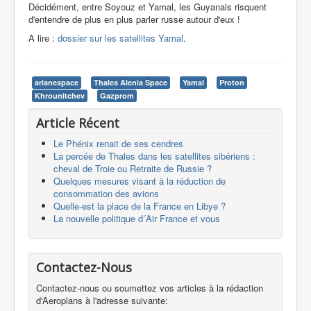
Décidément, entre Soyouz et Yamal, les Guyanais risquent
d'entendre de plus en plus parler russe autour d'eux !
A lire :
dossier sur les satellites Yamal
.
arianespace
Thales Alenia Space
Yamal
Proton
Khrounitchev
Gazprom
Article Récent
Le Phénix renait de ses cendres
La percée de Thales dans les satellites sibériens :
cheval de Troie ou Retraite de Russie ?
Quelques mesures visant à la réduction de
consommation des avions
Quelle-est la place de la France en Libye ?
La nouvelle politique d´Air France et vous
Contactez-Nous
Contactez-nous ou soumettez vos articles à la rédaction
d'Aeroplans à l'adresse suivante: