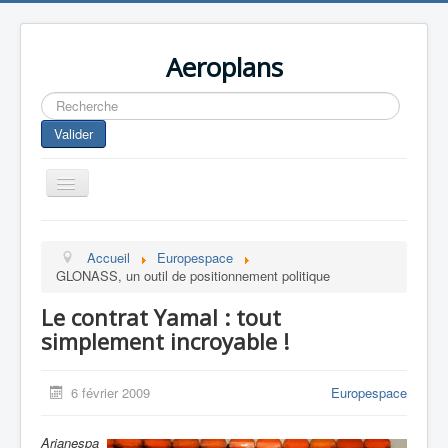
Aeroplans
Rechercher
Valider
Toggle
Navigation
Home
Accueil
Europespace
Aviation Commerciale
GLONASS, un outil de positionnement politique
Aviation d'Affaire
Le contrat Yamal : tout
Aviation Militaire
simplement incroyable !
Europespace
6 février 2009
Europespace
Drones
Arianespa