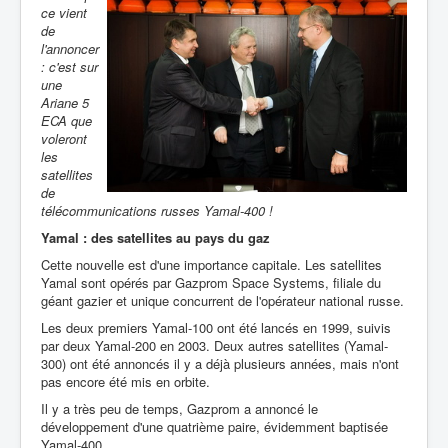
ce vient
de
l'annoncer
: c'est sur
une
Ariane 5
ECA que
voleront
les
satellites
de
télécommunications russes Yamal-400 !
Yamal : des satellites au pays du gaz
Cette nouvelle est d'une importance capitale. Les satellites
Yamal sont opérés par Gazprom Space Systems, filiale du
géant gazier et unique concurrent de l'opérateur national russe.
Les deux premiers Yamal-100 ont été lancés en 1999, suivis
par deux Yamal-200 en 2003. Deux autres satellites (Yamal-
300) ont été annoncés il y a déjà plusieurs années, mais n'ont
pas encore été mis en orbite.
Il y a très peu de temps, Gazprom a annoncé le
développement d'une quatrième paire, évidemment baptisée
Yamal-400.