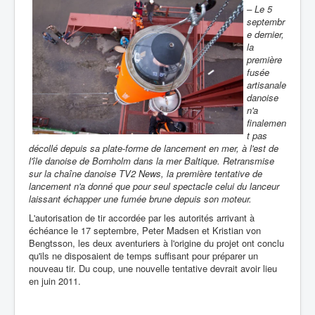
– Le 5
septembr
e dernier,
la
première
fusée
artisanale
danoise
n'a
finalemen
t pas
décollé depuis sa plate-forme de lancement en mer, à l'est de
l'île danoise de Bornholm dans la mer Baltique.
Retransmise
sur la chaîne danoise
TV2 News
, la première tentative de
lancement n'a donné que pour seul spectacle celui du lanceur
laissant échapper une fumée brune depuis son moteur.
L'autorisation de tir accordée par les autorités arrivant à
échéance le 17 septembre, Peter Madsen et Kristian von
Bengtsson, les deux aventuriers à l'origine du projet ont conclu
qu'ils ne disposaient de temps suffisant pour préparer un
nouveau tir. Du coup, une nouvelle tentative devrait avoir lieu
en juin 2011.