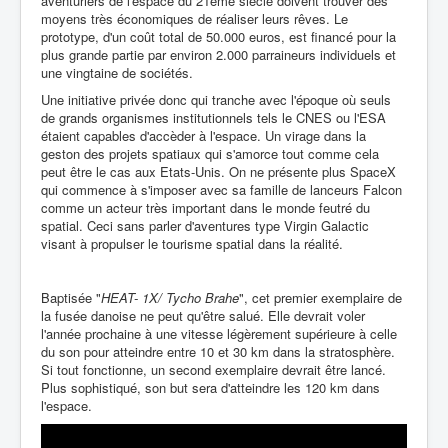
aventuriers de l'espace du 21ème siècle doivent trouver des
moyens très économiques de réaliser leurs rêves.
Le
prototype, d'un coût total de 50.000 euros, est financé pour la
plus grande partie par environ 2.000 parraineurs individuels et
une vingtaine de sociétés.
Une initiative privée donc qui tranche avec l'époque où seuls
de grands organismes institutionnels tels le CNES ou l'ESA
étaient capables d'accèder à l'espace. Un virage dans la
geston des projets spatiaux qui s'amorce tout comme cela
peut être le cas aux Etats-Unis. On ne présente plus SpaceX
qui commence à s'imposer avec sa famille de lanceurs Falcon
comme un acteur très important dans le monde feutré du
spatial. Ceci sans parler d'aventures type Virgin Galactic
visant à propulser le tourisme spatial dans la réalité.
Baptisée "
HEAT- 1X/ Tycho Brahe
", cet premier exemplaire de
la fusée danoise ne peut qu'être salué. Elle devrait voler
l'année prochaine à une vitesse légèrement supérieure à celle
du son pour atteindre entre 10 et 30 km dans la stratosphère.
Si tout fonctionne, un second exemplaire devrait être lancé.
Plus sophistiqué, son but sera d'atteindre les 120 km dans
l'espace.