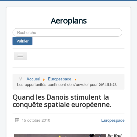
Aeroplans
Rechercher
Valider
Toggle
Navigation
Home
Accueil
Europespace
Aviation Commerciale
Les opportunités continuent de s’envoler pour GALILEO.
Aviation d'Affaire
Quand les Danois stimulent la
Aviation Militaire
conquête spatiale européenne.
Europespace
15 octobre 2010
Europespace
Drones
En Bref