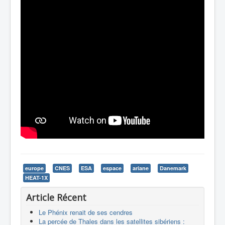
europe
CNES
ESA
espace
ariane
Danemark
HEAT-1X
Article Récent
Le Phénix renait de ses cendres
La percée de Thales dans les satellites sibériens :