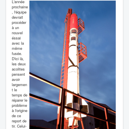
L'année
prochaine
, l'équipe
devrait
procéder
à un
nouvel
éssai
avec la
même
fusée.
D'ici là,
les deux
acolites
pensent
avoir
largemen
t le
temps de
réparer le
problème
à l'origine
de ce
report de
tir.
Celui-