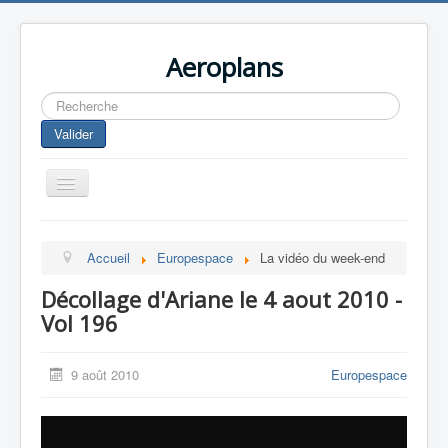
Aeroplans
Rechercher
Valider
Toggle
Navigation
Home
Accueil
Europespace
La vidéo du week-end
Aviation Commerciale
Décollage d'Ariane le 4 aout 2010 -
Aviation d'Affaire
Vol 196
Aviation Militaire
Europespace
9 août 2010
Europespace
Drones