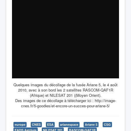
Quelques images du décollage de la fusée Ariane 5, le 4 août
2010, avec à son bord les 2 satellites RASCOM-QAF1R
(Afrique) et NILESAT 201 ((Moyen Orient).
Des images de ce décollage à télécharger ici : http://image-
cnes.fr/5-goodies/et-encore-un-succes-pour-ariane-5/
europe
CNES
ESA
arianespace
Ariane 5
CSG
EADS Astrium
NILESAT 201
RASCOM-QAF1R