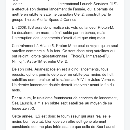
International Launch Services (ILS)
a effectué son dernier lancement de l’année, qui a permis de
mettre en orbite le satellite canadien Ciel 2, construit par le
groupe Thales Alenia Space à Cannes .
En 2008, ILS aura donc réalisé six vols du lanceur Proton-M.
Le deuxième, en mars, s’était soldé par un échec, mais
l’interruption des lancements n’avait duré que cinq mois.
Contrairement à Ariane 5, Proton-M ne peut envoyer qu’un seul
satellite commercial à la fois. Ce sont donc cinq satellites qui
ont rejoint l’orbite géostationnaire : Thor-2R, Inmarsat-4F3,
Nimiq 4, Astra-1M et enfin Ciel 2.
De son côté, Arianespace en est à cinq lancements, tous
réussis, qui ont permis de placer en orbite pas moins de huit
satellites commerciaux et le vaisseau ATV-1 « Jules Verne ».
Un dernier lancement double devrait intervenir avant la fin du
mois.
Par ailleurs, le troisième fournisseur de services de lancement,
Sea Launch, a mis en orbite sept satellites au moyen de sa
fusée Zenit-3.
Cette année, ILS est donc le fournisseur qui aura réalisé le
moins bon résultat, bien que son offre soit généralement
considérée comme plus intéressante que celle de Sea Launch.