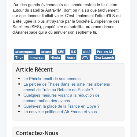
L’un des grands événements de l’année restera le feuilleton
autour du satellite Astra-1M, dont on n’a su que tardivement
sur quel lanceur il allait voler. C’est finalement l’offre d’ILS qui
a été jugée la plus attrayante par la Société Européenne des
Satellites (SES), propriétaire du satellite, au grand damne
d’Arianespace qui a dû annuler son septième tir.
arianespace
ariane
SES
ILS
ciel2
Proton-M
Thor
Inmarsat
Nimiq
Astra
ATV
Sea Launch
Article Récent
Le Phénix renait de ses cendres
La percée de Thales dans les satellites sibériens :
cheval de Troie ou Retraite de Russie ?
Quelques mesures visant à la réduction de
consommation des avions
Quelle-est la place de la France en Libye ?
La nouvelle politique d´Air France et vous
Contactez-Nous