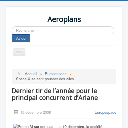
Aeroplans
Rechercher
Valider
Toggle
Navigation
Home
Accueil
Europespace
Aviation Commerciale
Space X se sent pousser des ailes.
Aviation d'Affaire
Dernier tir de l’année pour le
Aviation Militaire
principal concurrent d’Ariane
Europespace
15 décembre 2008
Europespace
Drones
Le 10 décembre, la société