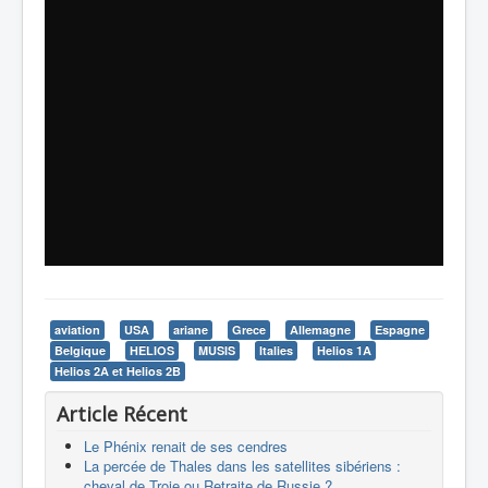
aviation
USA
ariane
Grece
Allemagne
Espagne
Belgique
HELIOS
MUSIS
Italies
Helios 1A
Helios 2A et Helios 2B
Article Récent
Le Phénix renait de ses cendres
La percée de Thales dans les satellites sibériens :
cheval de Troie ou Retraite de Russie ?