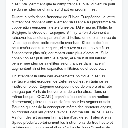
c’est intelligemment que le camp français joue l’ouverture pour
se donner plus de champ sur d’autres programmes.
Durant la présidence française de l’Union Européenne, la lettre
d’intentions donnant officiellement naissance au programme de
coopération européen a été signée par l’Allemagne, l’Italie, la
Belgique, la Grèce et l’Espagne. S’il n’y a rien d’étonnant à
retrouver les anciens partenaires d’Helios, on notera l’entrée de
l’Allemagne dans cette nouvelle aventure. Si cette décision
peut revêtir certains risques, elle ouvre surtout la voie à un
financement plus sûr, car réparti entre plus d’acteurs. Si la
cohabition est plus difficile à gérer, elle peut aussi laisser
penser que plus de satellites seront lancés dans l’avenir,
augmentant ainsi les capacités militaires de chaque pays.
En attendant la suite des évènements politique, c’est un
véritable projet européen de Défense qui est en train de se
mettre en place. L’agence européenne de défense a ainsi été
chargée par Paris de trouver plus de partenaires. Dans un
même temps, l’OCCAR (l’organisation conjointe en matière
d’armement) pilote un appel d’offres pour les segments sols.
Pour ce qui est de la conception même des premiers engins,
on connaît déjà les grands favoris. Comme sur Helios, EADS
Astrium devrait assurer la maîtrise d’œuvre et Thales Alenia
Space produira certainement les instruments de très haute et
extrêmement haute résolution, c'est à dire jusqu'à moins de