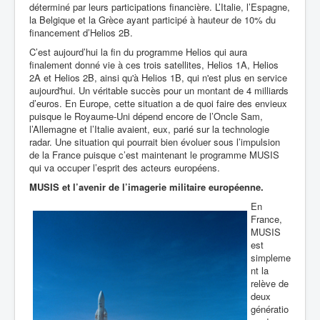
déterminé par leurs participations financière. L’Italie, l’Espagne,
la Belgique et la Grèce ayant participé à hauteur de 10% du
financement d’Helios 2B.
C’est aujourd’hui la fin du programme Helios qui aura
finalement donné vie à ces trois satellites, Helios 1A, Helios
2A et Helios 2B, ainsi qu'à Helios 1B, qui n'est plus en service
aujourd'hui. Un véritable succès pour un montant de 4 milliards
d’euros. En Europe, cette situation a de quoi faire des envieux
puisque le Royaume-Uni dépend encore de l’Oncle Sam,
l’Allemagne et l’Italie avaient, eux, parié sur la technologie
radar. Une situation qui pourrait bien évoluer sous l’impulsion
de la France puisque c’est maintenant le programme MUSIS
qui va occuper l’esprit des acteurs européens.
MUSIS et l’avenir de l’imagerie militaire européenne.
En
France,
MUSIS
est
simpleme
nt la
relève de
deux
génératio