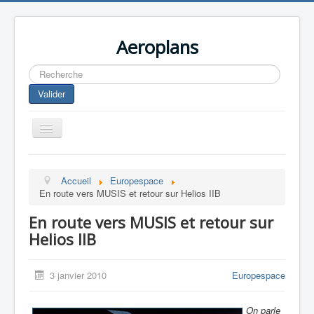
Aeroplans
Rechercher
Valider
Toggle
Navigation
Home
Accueil
Europespace
Aviation Commerciale
En route vers MUSIS et retour sur Helios IIB
Aviation d'Affaire
En route vers MUSIS et retour sur
Aviation Militaire
Helios IIB
Europespace
3 janvier 2010
Europespace
Drones
On parle