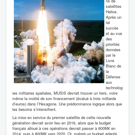
ns de
satellites
Helios.
Après un
tel
succès
et au vue
des
priorités
données
par le
Livre
Blanc de
la
Défense
aux
technolog
ies militaires spatiales, MUSIS devrait trouver un tiers, voire
même la moitié de son financement (évalué à trois milliards
d’euros) dans l’Hexagone. Une prédominance logique alors que
les besoins s’intensifient.
La mise en service du premier satellite de cette nouvelle
génération devrait avoir lieu en 2016, alors que le budget
français alloué à ces opérations devrait passer à 600M€ en
2014, puis à 800M€ vers 2020. Or, malgré un budget adapté,