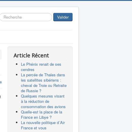
Rechercher
Valider
Article Récent
Le Phénix renait de ses
cendres
La percée de Thales dans
les satellites sibériens :
e
cheval de Troie ou Retraite
de Russie ?
Quelques mesures visant
t
à la réduction de
consommation des avions
Quelle-est la place de la
France en Libye ?
La nouvelle politique d´Air
France et vous