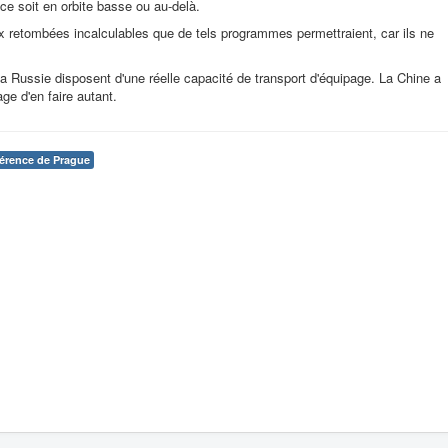
e soit en orbite basse ou au-delà.
ux retombées incalculables que de tels programmes permettraient, car ils ne
 la Russie disposent d'une réelle capacité de transport d'équipage. La Chine a
ge d'en faire autant.
érence de Prague