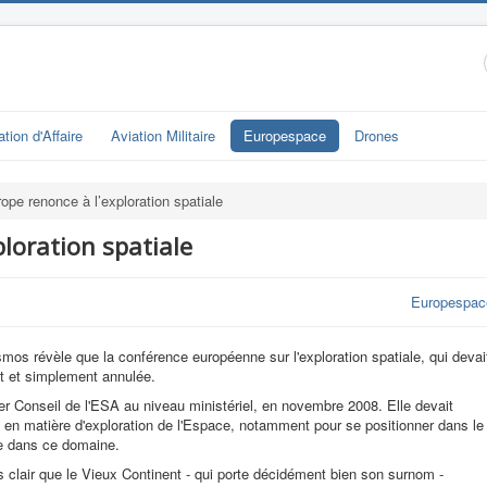
ation d'Affaire
Aviation Militaire
Europespace
Drones
rope renonce à l’exploration spatiale
ploration spatiale
Europespac
smos révèle que la conférence européenne sur l'exploration spatiale, qui devai
nt et simplement annulée.
er Conseil de l'ESA au niveau ministériel, en novembre 2008. Elle devait
pe en matière d'exploration de l'Espace, notamment pour se positionner dans le
e dans ce domaine.
s clair que le Vieux Continent - qui porte décidément bien son surnom -