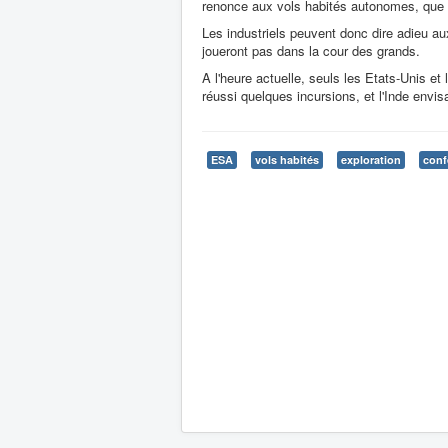
renonce aux vols habités autonomes, que c
Les industriels peuvent donc dire adieu a
joueront pas dans la cour des grands.
A l'heure actuelle, seuls les Etats-Unis et
réussi quelques incursions, et l'Inde envisa
ESA
vols habités
exploration
conf