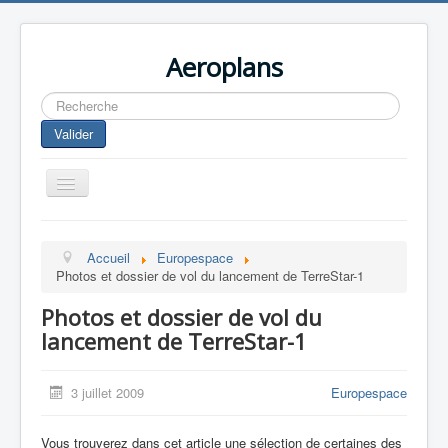
Aeroplans
Rechercher
Valider
Toggle
Navigation
Home
Accueil
Europespace
Aviation Commerciale
Photos et dossier de vol du lancement de TerreStar-1
Aviation d'Affaire
Photos et dossier de vol du
Aviation Militaire
lancement de TerreStar-1
Europespace
3 juillet 2009
Europespace
Drones
Vous trouverez dans cet article une sélection de certaines des