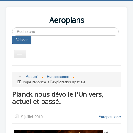
Aeroplans
Rechercher
Valider
Toggle
Navigation
Home
Accueil
Europespace
Aviation Commerciale
L’Europe renonce à l’exploration spatiale
Aviation d'Affaire
Planck nous dévoile l'Univers,
Aviation Militaire
actuel et passé.
Europespace
9 juillet 2010
Europespace
Drones
La