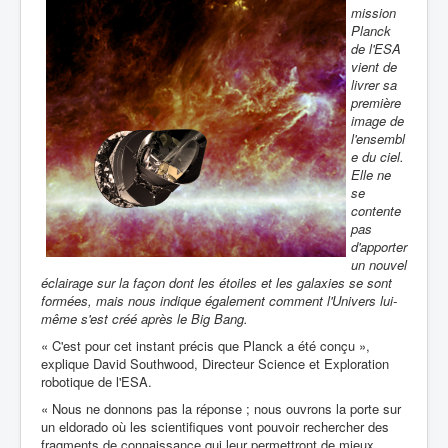
mission
Planck
de l'ESA
vient de
livrer sa
première
image de
l'ensembl
e du ciel.
Elle ne
se
contente
pas
d'apporter
un nouvel
éclairage sur la façon dont les étoiles et les galaxies se sont
formées, mais nous indique également comment l'Univers lui-
même s'est créé après le Big Bang.
« C'est pour cet instant précis que Planck a été conçu »,
explique David Southwood, Directeur Science et Exploration
robotique de l'ESA.
« Nous ne donnons pas la réponse ; nous ouvrons la porte sur
un eldorado où les scientifiques vont pouvoir rechercher des
fragments de connaissance qui leur permettront de mieux